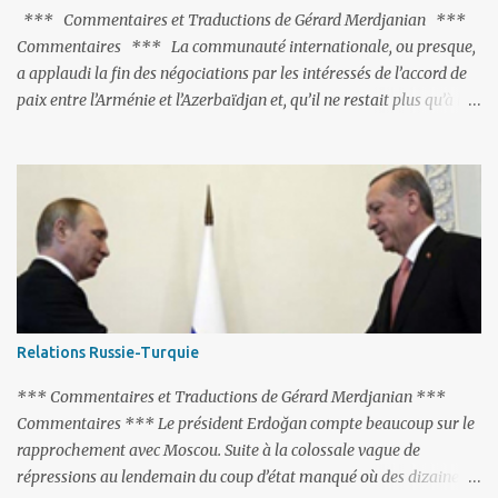
*** Commentaires et Traductions de Gérard Merdjanian ***
Commentaires *** La communauté internationale, ou presque,
a applaudi la fin des négociations par les intéressés de l’accord de
paix entre l’Arménie et l’Azerbaïdjan et, qu’il ne restait plus qu’à le
finaliser. Oui, mais… Rappelons que le projet d'accord de paix
comprend 17 articles, dont 15 avaient déjà fait l'objet d'un accord.
Les deux points non résolus portaient sur la renonciation aux
revendications internationales mutuelles et sur l'abstention de
déployer des représentants d'autres pays le long de la frontière
entre l'Arménie et l'Azerbaïdjan. C’est chose faite, l’Arménie a
accepté. Comme on pouvait s’y attendre, Bakou a posé de
nouvelles conditions préalables : 1- L’Arménie doit demander la
dissolution du Groupe de Minsk de l’OSCE ; 2- et surtout, elle doit
Relations Russie-Turquie
changer sa Constitution en supprimant toute allusion au
‘Karabakh’. Su...
*** Commentaires et Traductions de Gérard Merdjanian ***
Commentaires *** Le président Erdoğan compte beaucoup sur le
rapprochement avec Moscou. Suite à la colossale vague de
répressions au lendemain du coup d’état manqué où des dizaines