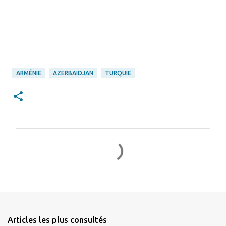
ARMÉNIE
AZERBAIDJAN
TURQUIE
C
o
m
m
e
n
Articles les plus consultés