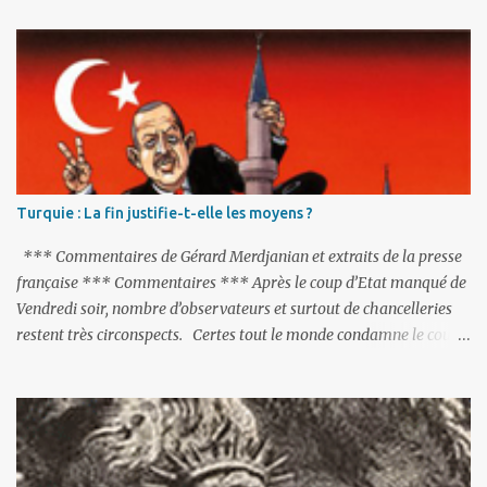
t
a
i
r
e
s
Turquie : La fin justifie-t-elle les moyens ?
*** Commentaires de Gérard Merdjanian et extraits de la presse
française *** Commentaires *** Après le coup d’Etat manqué de
Vendredi soir, nombre d’observateurs et surtout de chancelleries
restent très circonspects. Certes tout le monde condamne le coup
d’Etat mené par une partie de l’armée et trouve normal que les
putschistes soient jugés. Mais là où le bât blesse, c’est sur les
actions menées par le président Erdoğan, et pour certains sur la
réalisation du putsch lui-même.