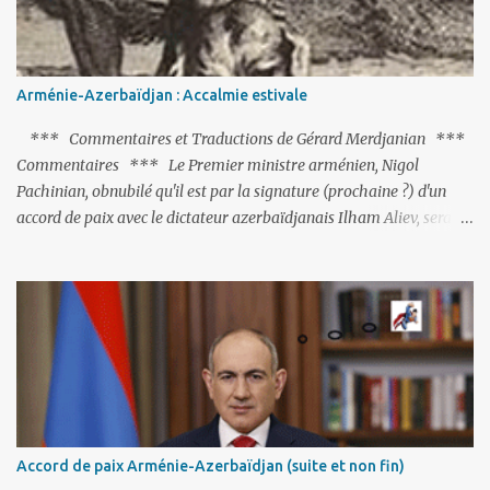
Arménie-Azerbaïdjan : Accalmie estivale
*** Commentaires et Traductions de Gérard Merdjanian ***
Commentaires *** Le Premier ministre arménien, Nigol
Pachinian, obnubilé qu'il est par la signature (prochaine ?) d'un
accord de paix avec le dictateur azerbaïdjanais Ilham Aliev, serait
fort avisé de lire les fables de Jean de La Fontaine et plus
particulièrement, « Le Chien qui lâche sa proie pour l'ombre ».
C'est hélas fort peu probable ; l'Histoire ou la Littérature ne sont
pas ses points forts, pas plus d'ailleurs que les négociations avec le
tandem turco-azéri. Faisant fi de tout ce qui précède la chute de
l'URSS, il est exclusivement intéressé par ce qu'il nomme «
l'Arménie réelle ». Même les trois présidents qu'ils l'ont précédés ne
trouvent pas grâce à ses yeux, les traitant de tous les noms, avant
de les traîner en justice. Et comme les politiciens ne lui suffisent
Accord de paix Arménie-Azerbaïdjan (suite et non fin)
pas, il s'attaque aux dignitaires de l'Église arménienne, les...