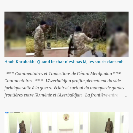
de milliers de personnes ont été placées en garde à vue, ou
limogées, ou privées d’emplois car leurs lieux de travail ont été
fermés, ses relations avec les Occidentaux se sont notablement
refroidies ; Moscou s’était abstenu de critiquer Ankara sur cette
purge massive. Avec en perspective, une épée de Damoclès
suspendue au-dessus de la tête - la fin des négociations d’adhésion
à l’UE si la peine de mort est rétablie ; Et des menaces non voilées
envers les Etats-Unis : «Si Gülen n'est pas extradé, les États-Unis
sacrifieront les relations bilatérales à cause de ce terroriste» , a
Haut-Karabakh : Quand le chat n’est pas là, les souris dansent
prévenu le ministre turc de la Justice, Bekir Bozdag.
*** Commentaires et Traductions de Gérard Merdjanian ***
Commentaires *** L’Azerbaïdjan profite pleinement du vide
juridique suite à la guerre-éclair et surtout du manque de gardes
frontières entre l’Arménie et l’Azerbaïdjan. La frontière entre
l’Arménie et la Turquie (268km) est essentiellement gardée par des
gardes-frontière russes rattachés à la base militaire russe 102 de
Gumri. On ne sait jamais si l’envie prenait au zigoto d’en face
d’envoyer ses chars sur Erevan (1). Si les 221km de frontière avec
le Nakhitchevan, bien que non-gardé par les Russes, ne posent pas