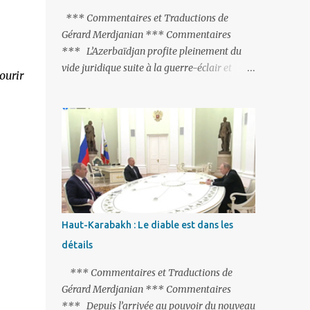
peine de mort est rétablie ; Et des menaces
*** Commentaires et Traductions de
non voilées envers les Etats-Unis : «Si Gülen
Gérard Merdjanian *** Commentaires
n'est pas extradé, les États-Unis sacrifieront
*** L’Azerbaïdjan profite pleinement du
les relations bilatérales à cause de ce
vide juridique suite à la guerre-éclair et
ourir
terroriste» , a prévenu le ministre turc de la
surtout du manque de gardes frontières
Justice, Bekir Bozdag.
entre l’Arménie et l’Azerbaïdjan. La
frontière entre l’Arménie et la Turquie
(268km) est essentiellement gardée par des
gardes-frontière russes rattachés à la base
militaire russe 102 de Gumri. On ne sait
jamais si l’envie prenait au zigoto d’en face
d’envoyer ses chars sur Erevan (1). Si les
221km de frontière avec le Nakhitchevan,
Haut-Karabakh : Le diable est dans les
bien que non-gardé par les Russes, ne posent
détails
pas de problèmes majeurs, il n’en est pas de
même des 566km avec l’Azerbaïdjan. Bakou,
*** Commentaires et Traductions de
profitant de la faiblesse de l’Arménie et
Gérard Merdjanian *** Commentaires
surtout du fait que ce sont exclusivement des
*** Depuis l’arrivée au pouvoir du nouveau