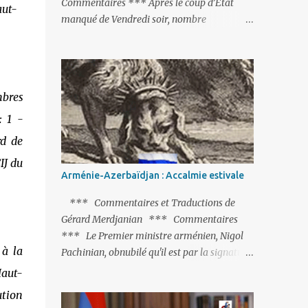
Commentaires *** Après le coup d’Etat
aut-
manqué de Vendredi soir, nombre
d’observateurs et surtout de chancelleries
restent très circonspects. Certes tout le
monde condamne le coup d’Etat mené par
une partie de l’armée et trouve normal que
mbres
les putschistes soient jugés. Mais là où le bât
: 1 -
blesse, c’est sur les actions menées par le
président Erdoğan, et pour certains sur la
rd de
réalisation du putsch lui-même.
IJ du
Arménie-Azerbaïdjan : Accalmie estivale
*** Commentaires et Traductions de
Gérard Merdjanian *** Commentaires
*** Le Premier ministre arménien, Nigol
 à la
Pachinian, obnubilé qu'il est par la signature
(prochaine ?) d'un accord de paix avec le
Haut-
dictateur azerbaïdjanais Ilham Aliev, serait
ution
fort avisé de lire les fables de Jean de La