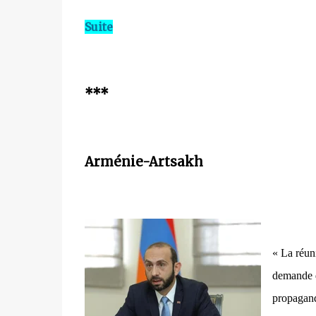
Suite
***
Arménie-Artsakh
« La réun
demande d
propagand