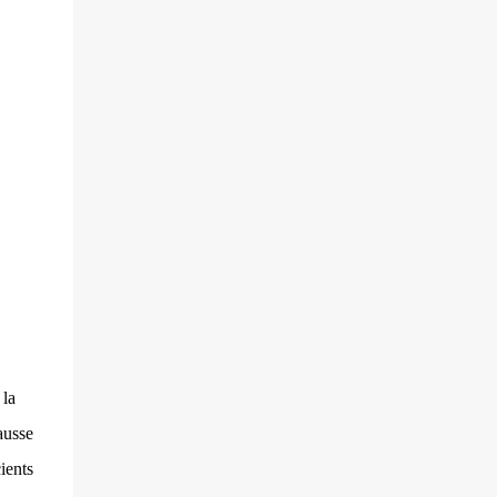
villageois arméniens qui font face aux
soldats azéri...
 la
ausse
ients