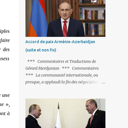
Fontaine et plus particulièrement, « Le
Chien qui lâche sa proie pour l'ombre ».
C'est hélas fort peu probable ; l'Histoire ou la
Littérature ne sont pas ses points forts, pas
iples
plus d'ailleurs que les négociations avec le
tandem turco-azéri. Faisant fi de tout ce qui
faire
Accord de paix Arménie-Azerbaïdjan
précède la chute de l'URSS, il est
r des
(suite et non fin)
exclusivement intéressé par ce qu'il nomme
iness
« l'Arménie réelle ». Même les trois
*** Commentaires et Traductions de
présidents qu'ils l'ont précédés ne trouvent
Gérard Merdjanian *** Commentaires
pas grâce à ses yeux, les traitant de tous les
*** La communauté internationale, ou
noms, avant de les traîner en justice. Et
presque, a applaudi la fin des négociations
comme les politiciens ne lui suffisent pas, il
par les intéressés de l’accord de paix entre
s'attaque aux dignitaires de l'Église
e une
l’Arménie et l’Azerbaïdjan et, qu’il ne restait
arménienne, les...
plus qu’à le finaliser. Oui, mais… Rappelons
he »,
que le projet d'accord de paix comprend 17
ont à
articles, dont 15 avaient déjà fait l'objet d'un
accord. Les deux points non résolus portaient