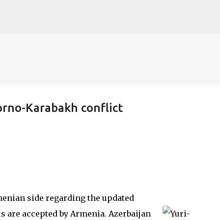
s
Accéder au contenu principal
orno-Karabakh conflict
enian side regarding the updated
ls are accepted by Armenia. Azerbaijan