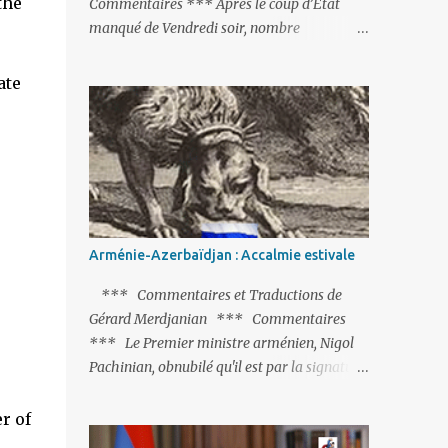
the
Commentaires *** Après le coup d’Etat
manqué de Vendredi soir, nombre
d’observateurs et surtout de chancelleries
restent très circonspects. Certes tout le
ate
monde condamne le coup d’Etat mené par
une partie de l’armée et trouve normal que
les putschistes soient jugés. Mais là où le bât
blesse, c’est sur les actions menées par le
président Erdoğan, et pour certains sur la
réalisation du putsch lui-même.
Arménie-Azerbaïdjan : Accalmie estivale
*** Commentaires et Traductions de
Gérard Merdjanian *** Commentaires
*** Le Premier ministre arménien, Nigol
Pachinian, obnubilé qu'il est par la signature
(prochaine ?) d'un accord de paix avec le
dictateur azerbaïdjanais Ilham Aliev, serait
r of
fort avisé de lire les fables de Jean de La