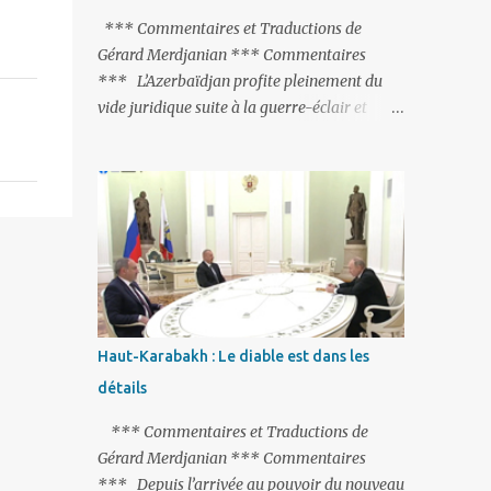
peine de mort est rétablie ; Et des menaces
*** Commentaires et Traductions de
non voilées envers les Etats-Unis : «Si Gülen
Gérard Merdjanian *** Commentaires
n'est pas extradé, les États-Unis sacrifieront
*** L’Azerbaïdjan profite pleinement du
les relations bilatérales à cause de ce
vide juridique suite à la guerre-éclair et
terroriste» , a prévenu le ministre turc de la
surtout du manque de gardes frontières
Justice, Bekir Bozdag.
entre l’Arménie et l’Azerbaïdjan. La
frontière entre l’Arménie et la Turquie
(268km) est essentiellement gardée par des
gardes-frontière russes rattachés à la base
militaire russe 102 de Gumri. On ne sait
jamais si l’envie prenait au zigoto d’en face
d’envoyer ses chars sur Erevan (1). Si les
221km de frontière avec le Nakhitchevan,
Haut-Karabakh : Le diable est dans les
bien que non-gardé par les Russes, ne posent
détails
pas de problèmes majeurs, il n’en est pas de
même des 566km avec l’Azerbaïdjan. Bakou,
*** Commentaires et Traductions de
profitant de la faiblesse de l’Arménie et
Gérard Merdjanian *** Commentaires
surtout du fait que ce sont exclusivement des
*** Depuis l’arrivée au pouvoir du nouveau