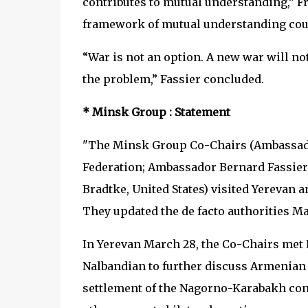
contributes to mutual understanding,” F
framework of mutual understanding cou
“War is not an option. A new war will n
the problem,” Fassier concluded.
* Minsk Group : Statement
"The Minsk Group Co-Chairs (Ambassado
Federation; Ambassador Bernard Fassier
Bradtke, United States) visited Yerevan
They updated the de facto authorities Mar
In Yerevan March 28, the Co-Chairs met
Nalbandian to further discuss Armenian 
settlement of the Nagorno-Karabakh conf