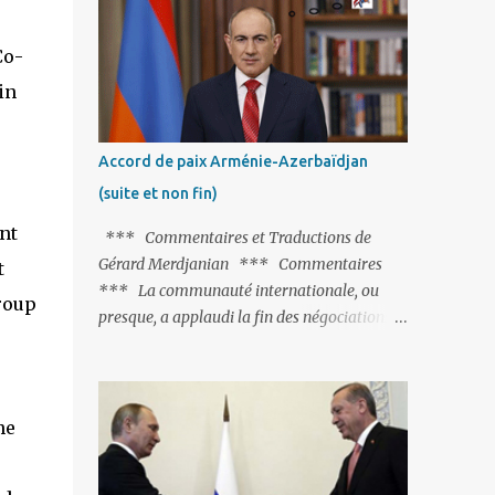
Fontaine et plus particulièrement, « Le
Chien qui lâche sa proie pour l'ombre ».
Co-
C'est hélas fort peu probable ; l'Histoire ou la
in
Littérature ne sont pas ses points forts, pas
plus d'ailleurs que les négociations avec le
tandem turco-azéri. Faisant fi de tout ce qui
Accord de paix Arménie-Azerbaïdjan
précède la chute de l'URSS, il est
(suite et non fin)
exclusivement intéressé par ce qu'il nomme
« l'Arménie réelle ». Même les trois
nt
*** Commentaires et Traductions de
présidents qu'ils l'ont précédés ne trouvent
Gérard Merdjanian *** Commentaires
t
pas grâce à ses yeux, les traitant de tous les
*** La communauté internationale, ou
roup
noms, avant de les traîner en justice. Et
presque, a applaudi la fin des négociations
comme les politiciens ne lui suffisent pas, il
par les intéressés de l’accord de paix entre
s'attaque aux dignitaires de l'Église
l’Arménie et l’Azerbaïdjan et, qu’il ne restait
arménienne, les...
plus qu’à le finaliser. Oui, mais… Rappelons
que le projet d'accord de paix comprend 17
he
articles, dont 15 avaient déjà fait l'objet d'un
accord. Les deux points non résolus portaient