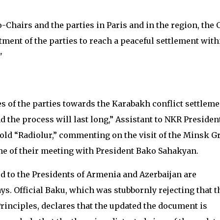
-Chairs and the parties in Paris and in the region, the 
ment of the parties to reach a peaceful settlement with
"
 of the parties towards the Karabakh conflict settleme
nd the process will last long,” Assistant to NKR Presiden
old “Radiolur,” commenting on the visit of the Minsk G
e of their meeting with President Bako Sahakyan.
 to the Presidents of Armenia and Azerbaijan are
ays. Official Baku, which was stubbornly rejecting that t
rinciples, declares that the updated the document is