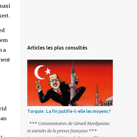
ert.
ed
them
Articles les plus consultés
h a
ment
rid
Turquie : La fin justifie-t-elle les moyens ?
 an
*** Commentaires de Gérard Merdjanian
et extraits de la presse française ***