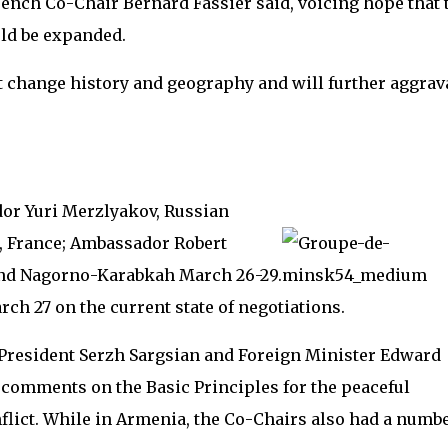
rench Co-Chair Bernard Fassier said, voicing hope that 
ld be expanded.
ot change history and geography and will further aggrav
r Yuri Merzlyakov, Russian
, France; Ambassador Robert
 and Nagorno-Karabkah March 26-29.
ch 27 on the current state of negotiations.
 President Serzh Sargsian and Foreign Minister Edward
comments on the Basic Principles for the peaceful
lict. While in Armenia, the Co-Chairs also had a numbe