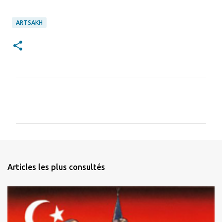
ARTSAKH
C
o
m
m
e
n
Articles les plus consultés
t
a
i
r