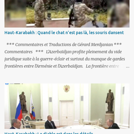
purge massive. Avec en perspective, une épée de Damoclès
suspendue au-dessus de la tête - la fin des négociations d’adhésion
à l’UE si la peine de mort est rétablie ; Et des menaces non voilées
envers les Etats-Unis : «Si Gülen n'est pas extradé, les États-Unis
sacrifieront les relations bilatérales à cause de ce terroriste» , a
Haut-Karabakh : Quand le chat n’est pas là, les souris dansent
prévenu le ministre turc de la Justice, Bekir Bozdag.
*** Commentaires et Traductions de Gérard Merdjanian ***
Commentaires *** L’Azerbaïdjan profite pleinement du vide
juridique suite à la guerre-éclair et surtout du manque de gardes
frontières entre l’Arménie et l’Azerbaïdjan. La frontière entre
l’Arménie et la Turquie (268km) est essentiellement gardée par des
gardes-frontière russes rattachés à la base militaire russe 102 de
Gumri. On ne sait jamais si l’envie prenait au zigoto d’en face
d’envoyer ses chars sur Erevan (1). Si les 221km de frontière avec
le Nakhitchevan, bien que non-gardé par les Russes, ne posent pas
de problèmes majeurs, il n’en est pas de même des 566km avec
l’Azerbaïdjan. Bakou, profitant de la faiblesse de l’Arménie et
surtout du fait que ce sont exclusivement des gardes-frontière
arméniens qui surveillent la frontière, ne se gêne pas pour avancer