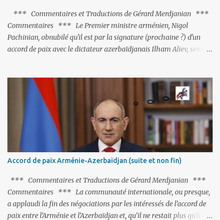
*** Commentaires et Traductions de Gérard Merdjanian ***
Commentaires *** Le Premier ministre arménien, Nigol
Pachinian, obnubilé qu'il est par la signature (prochaine ?) d'un
accord de paix avec le dictateur azerbaïdjanais Ilham Aliev, serait
fort avisé de lire les fables de Jean de La Fontaine et plus
particulièrement, « Le Chien qui lâche sa proie pour l'ombre ».
C'est hélas fort peu probable ; l'Histoire ou la Littérature ne sont
pas ses points forts, pas plus d'ailleurs que les négociations avec le
tandem turco-azéri. Faisant fi de tout ce qui précède la chute de
l'URSS, il est exclusivement intéressé par ce qu'il nomme «
l'Arménie réelle ». Même les trois présidents qu'ils l'ont précédés ne
trouvent pas grâce à ses yeux, les traitant de tous les noms, avant
de les traîner en justice. Et comme les politiciens ne lui suffisent
Accord de paix Arménie-Azerbaïdjan (suite et non fin)
pas, il s'attaque aux dignitaires de l'Église arménienne, les...
*** Commentaires et Traductions de Gérard Merdjanian ***
Commentaires *** La communauté internationale, ou presque,
a applaudi la fin des négociations par les intéressés de l’accord de
paix entre l’Arménie et l’Azerbaïdjan et, qu’il ne restait plus qu’à le