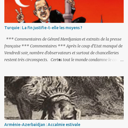
e
s
Turquie : La fin justifie-t-elle les moyens ?
*** Commentaires de Gérard Merdjanian et extraits de la presse
française *** Commentaires *** Après le coup d’Etat manqué de
Vendredi soir, nombre d’observateurs et surtout de chancelleries
restent très circonspects. Certes tout le monde condamne le coup
d’Etat mené par une partie de l’armée et trouve normal que les
putschistes soient jugés. Mais là où le bât blesse, c’est sur les
actions menées par le président Erdoğan, et pour certains sur la
réalisation du putsch lui-même.
Arménie-Azerbaïdjan : Accalmie estivale