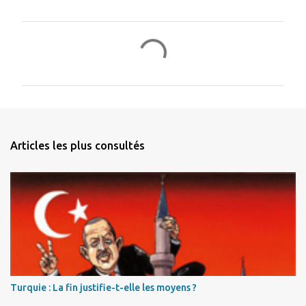
C
o
m
m
e
n
Articles les plus consultés
t
a
i
r
e
s
Turquie : La fin justifie-t-elle les moyens ?