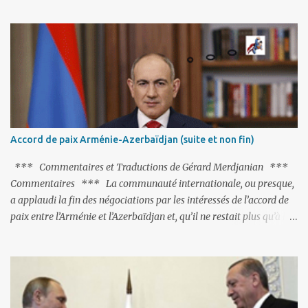
fort avisé de lire les fables de Jean de La Fontaine et plus
particulièrement, « Le Chien qui lâche sa proie pour l'ombre ».
C'est hélas fort peu probable ; l'Histoire ou la Littérature ne sont
pas ses points forts, pas plus d'ailleurs que les négociations avec le
tandem turco-azéri. Faisant fi de tout ce qui précède la chute de
l'URSS, il est exclusivement intéressé par ce qu'il nomme «
l'Arménie réelle ». Même les trois présidents qu'ils l'ont précédés ne
trouvent pas grâce à ses yeux, les traitant de tous les noms, avant
de les traîner en justice. Et comme les politiciens ne lui suffisent
Accord de paix Arménie-Azerbaïdjan (suite et non fin)
pas, il s'attaque aux dignitaires de l'Église arménienne, les...
*** Commentaires et Traductions de Gérard Merdjanian ***
Commentaires *** La communauté internationale, ou presque,
a applaudi la fin des négociations par les intéressés de l’accord de
paix entre l’Arménie et l’Azerbaïdjan et, qu’il ne restait plus qu’à le
finaliser. Oui, mais… Rappelons que le projet d'accord de paix
comprend 17 articles, dont 15 avaient déjà fait l'objet d'un accord.
Les deux points non résolus portaient sur la renonciation aux
revendications internationales mutuelles et sur l'abstention de
déployer des représentants d'autres pays le long de la frontière