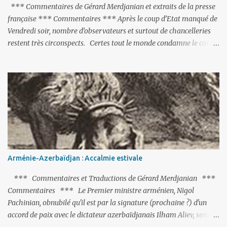
*** Commentaires de Gérard Merdjanian et extraits de la presse
française *** Commentaires *** Après le coup d’Etat manqué de
Vendredi soir, nombre d’observateurs et surtout de chancelleries
restent très circonspects. Certes tout le monde condamne le coup
d’Etat mené par une partie de l’armée et trouve normal que les
putschistes soient jugés. Mais là où le bât blesse, c’est sur les
actions menées par le président Erdoğan, et pour certains sur la
réalisation du putsch lui-même.
Arménie-Azerbaïdjan : Accalmie estivale
*** Commentaires et Traductions de Gérard Merdjanian ***
Commentaires *** Le Premier ministre arménien, Nigol
Pachinian, obnubilé qu'il est par la signature (prochaine ?) d'un
accord de paix avec le dictateur azerbaïdjanais Ilham Aliev, serait