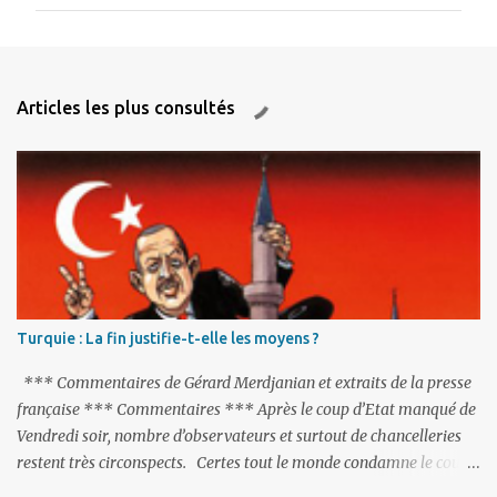
m
m
e
n
Articles les plus consultés
t
a
i
r
e
s
Turquie : La fin justifie-t-elle les moyens ?
*** Commentaires de Gérard Merdjanian et extraits de la presse
française *** Commentaires *** Après le coup d’Etat manqué de
Vendredi soir, nombre d’observateurs et surtout de chancelleries
restent très circonspects. Certes tout le monde condamne le coup
d’Etat mené par une partie de l’armée et trouve normal que les