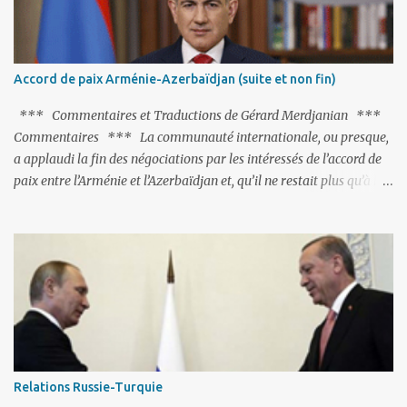
l'URSS, il est exclusivement intéressé par ce qu'il nomme «
l'Arménie réelle ». Même les trois présidents qu'ils l'ont précédés ne
trouvent pas grâce à ses yeux, les traitant de tous les noms, avant
de les traîner en justice. Et comme les politiciens ne lui suffisent
Accord de paix Arménie-Azerbaïdjan (suite et non fin)
pas, il s'attaque aux dignitaires de l'Église arménienne, les...
*** Commentaires et Traductions de Gérard Merdjanian ***
Commentaires *** La communauté internationale, ou presque,
a applaudi la fin des négociations par les intéressés de l’accord de
paix entre l’Arménie et l’Azerbaïdjan et, qu’il ne restait plus qu’à le
finaliser. Oui, mais… Rappelons que le projet d'accord de paix
comprend 17 articles, dont 15 avaient déjà fait l'objet d'un accord.
Les deux points non résolus portaient sur la renonciation aux
revendications internationales mutuelles et sur l'abstention de
déployer des représentants d'autres pays le long de la frontière
entre l'Arménie et l'Azerbaïdjan. C’est chose faite, l’Arménie a
accepté. Comme on pouvait s’y attendre, Bakou a posé de
nouvelles conditions préalables : 1- L’Arménie doit demander la
dissolution du Groupe de Minsk de l’OSCE ; 2- et surtout, elle doit
Relations Russie-Turquie
changer sa Constitution en supprimant toute allusion au