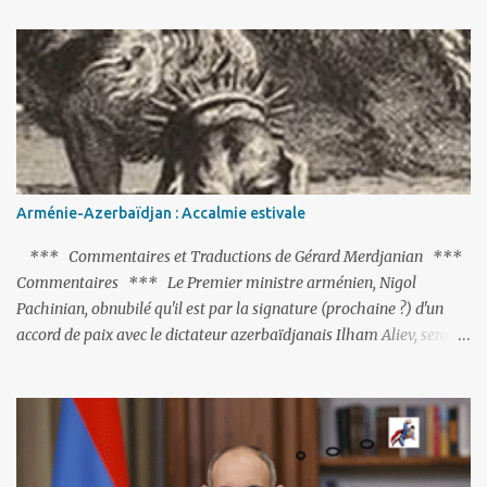
putschistes soient jugés. Mais là où le bât blesse, c’est sur les
actions menées par le président Erdoğan, et pour certains sur la
réalisation du putsch lui-même.
Arménie-Azerbaïdjan : Accalmie estivale
*** Commentaires et Traductions de Gérard Merdjanian ***
Commentaires *** Le Premier ministre arménien, Nigol
Pachinian, obnubilé qu'il est par la signature (prochaine ?) d'un
accord de paix avec le dictateur azerbaïdjanais Ilham Aliev, serait
fort avisé de lire les fables de Jean de La Fontaine et plus
particulièrement, « Le Chien qui lâche sa proie pour l'ombre ».
C'est hélas fort peu probable ; l'Histoire ou la Littérature ne sont
pas ses points forts, pas plus d'ailleurs que les négociations avec le
tandem turco-azéri. Faisant fi de tout ce qui précède la chute de