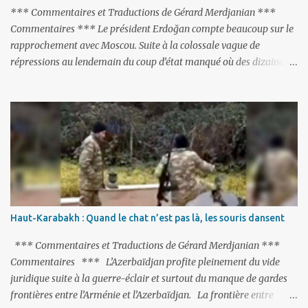
‘Karabakh’. Su...
*** Commentaires et Traductions de Gérard Merdjanian ***
Commentaires *** Le président Erdoğan compte beaucoup sur le
rapprochement avec Moscou. Suite à la colossale vague de
répressions au lendemain du coup d’état manqué où des dizaines
de milliers de personnes ont été placées en garde à vue, ou
limogées, ou privées d’emplois car leurs lieux de travail ont été
fermés, ses relations avec les Occidentaux se sont notablement
refroidies ; Moscou s’était abstenu de critiquer Ankara sur cette
purge massive. Avec en perspective, une épée de Damoclès
suspendue au-dessus de la tête - la fin des négociations d’adhésion
à l’UE si la peine de mort est rétablie ; Et des menaces non voilées
envers les Etats-Unis : «Si Gülen n'est pas extradé, les États-Unis
sacrifieront les relations bilatérales à cause de ce terroriste» , a
Haut-Karabakh : Quand le chat n’est pas là, les souris dansent
prévenu le ministre turc de la Justice, Bekir Bozdag.
*** Commentaires et Traductions de Gérard Merdjanian ***
Commentaires *** L’Azerbaïdjan profite pleinement du vide
juridique suite à la guerre-éclair et surtout du manque de gardes
frontières entre l’Arménie et l’Azerbaïdjan. La frontière entre