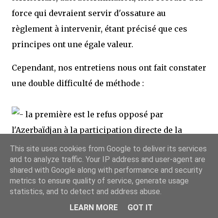
force qui devraient servir d'ossature au
règlement à intervenir, étant précisé que ces
principes ont une égale valeur.
Cependant, nos entretiens nous ont fait constater
une double difficulté de méthode :
la première est le refus opposé par
l'Azerbaïdjan à la participation directe de la
République du Haut-Karabakh aux négociations.
This site uses cookies from Google to deliver its services
and to analyze traffic. Your IP address and user-agent are
Nos interlocuteurs ont noté avec une satisfaction
shared with Google along with performance and security
compréhensible une certaine évolution du
metrics to ensure quality of service, generate usage
statistics, and to detect and address abuse.
groupe de Minsk et de ses co-présidents en
faveur de cette participation. Nous espérons
LEARN MORE
GOT IT