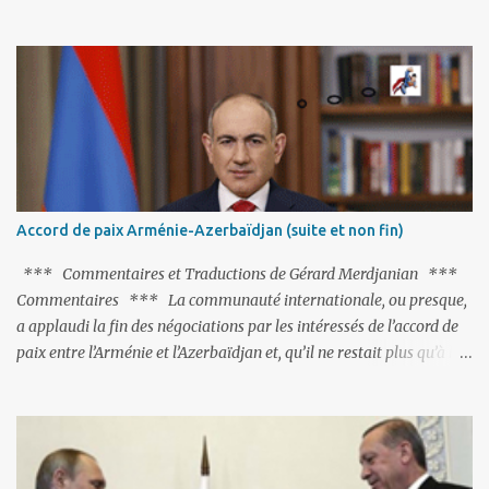
fort avisé de lire les fables de Jean de La Fontaine et plus
particulièrement, « Le Chien qui lâche sa proie pour l'ombre ».
C'est hélas fort peu probable ; l'Histoire ou la Littérature ne sont
pas ses points forts, pas plus d'ailleurs que les négociations avec le
tandem turco-azéri. Faisant fi de tout ce qui précède la chute de
l'URSS, il est exclusivement intéressé par ce qu'il nomme «
l'Arménie réelle ». Même les trois présidents qu'ils l'ont précédés ne
trouvent pas grâce à ses yeux, les traitant de tous les noms, avant
de les traîner en justice. Et comme les politiciens ne lui suffisent
Accord de paix Arménie-Azerbaïdjan (suite et non fin)
pas, il s'attaque aux dignitaires de l'Église arménienne, les...
*** Commentaires et Traductions de Gérard Merdjanian ***
Commentaires *** La communauté internationale, ou presque,
a applaudi la fin des négociations par les intéressés de l’accord de
paix entre l’Arménie et l’Azerbaïdjan et, qu’il ne restait plus qu’à le
finaliser. Oui, mais… Rappelons que le projet d'accord de paix
comprend 17 articles, dont 15 avaient déjà fait l'objet d'un accord.
Les deux points non résolus portaient sur la renonciation aux
revendications internationales mutuelles et sur l'abstention de
déployer des représentants d'autres pays le long de la frontière