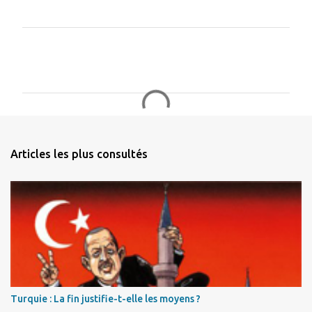
C
o
m
m
e
n
Articles les plus consultés
t
a
i
r
e
s
Turquie : La fin justifie-t-elle les moyens ?