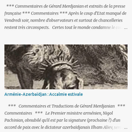
*** Commentaires de Gérard Merdjanian et extraits de la presse
française *** Commentaires *** Après le coup d’Etat manqué de
Vendredi soir, nombre d’observateurs et surtout de chancelleries
restent très circonspects. Certes tout le monde condamne le coup
d’Etat mené par une partie de l’armée et trouve normal que les
putschistes soient jugés. Mais là où le bât blesse, c’est sur les
actions menées par le président Erdoğan, et pour certains sur la
réalisation du putsch lui-même.
Arménie-Azerbaïdjan : Accalmie estivale
*** Commentaires et Traductions de Gérard Merdjanian ***
Commentaires *** Le Premier ministre arménien, Nigol
Pachinian, obnubilé qu'il est par la signature (prochaine ?) d'un
accord de paix avec le dictateur azerbaïdjanais Ilham Aliev, serait