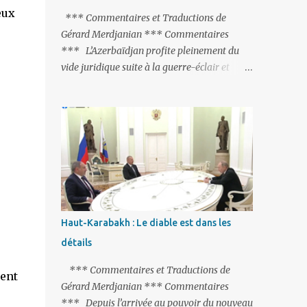
eux
peine de mort est rétablie ; Et des menaces
*** Commentaires et Traductions de
non voilées envers les Etats-Unis : «Si Gülen
Gérard Merdjanian *** Commentaires
n'est pas extradé, les États-Unis sacrifieront
*** L’Azerbaïdjan profite pleinement du
les relations bilatérales à cause de ce
vide juridique suite à la guerre-éclair et
terroriste» , a prévenu le ministre turc de la
surtout du manque de gardes frontières
Justice, Bekir Bozdag.
entre l’Arménie et l’Azerbaïdjan. La
frontière entre l’Arménie et la Turquie
(268km) est essentiellement gardée par des
gardes-frontière russes rattachés à la base
militaire russe 102 de Gumri. On ne sait
jamais si l’envie prenait au zigoto d’en face
d’envoyer ses chars sur Erevan (1). Si les
221km de frontière avec le Nakhitchevan,
Haut-Karabakh : Le diable est dans les
bien que non-gardé par les Russes, ne posent
détails
pas de problèmes majeurs, il n’en est pas de
même des 566km avec l’Azerbaïdjan. Bakou,
*** Commentaires et Traductions de
ment
profitant de la faiblesse de l’Arménie et
Gérard Merdjanian *** Commentaires
surtout du fait que ce sont exclusivement des
*** Depuis l’arrivée au pouvoir du nouveau