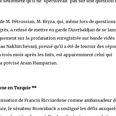
nt seulement qu'il ne ‘spéculerait' pas sur une question 
 de M. Pétrossian, M. Bryza, qui, même lors de questions
rès, a refusé de mettre en garde l'Azerbaïdjan de se lan
liquement sur la profanation enregistrée sur bande vidéo
 au Nakhitchevan), pressé qu'il a été de fournir des rép
 trois mois après les faits, est apparemment celui qui
" a précisé Aram Hamparian.
one en Turquie **
mination de Francis Ricciardone comme ambassadeur d
uie, le sénateur Brownback a souligné les défis auxquel