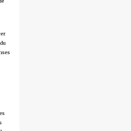
de
villageois arméniens qui font face aux
soldats azéri...
cer
 du
onses
es
s