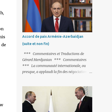
Fontaine et plus particulièrement, « Le
Chien qui lâche sa proie pour l'ombre ».
h,
C'est hélas fort peu probable ; l'Histoire ou la
Littérature ne sont pas ses points forts, pas
plus d'ailleurs que les négociations avec le
on
tandem turco-azéri. Faisant fi de tout ce qui
nis
Accord de paix Arménie-Azerbaïdjan
précède la chute de l'URSS, il est
(suite et non fin)
 de
exclusivement intéressé par ce qu'il nomme
« l'Arménie réelle ». Même les trois
*** Commentaires et Traductions de
présidents qu'ils l'ont précédés ne trouvent
Gérard Merdjanian *** Commentaires
pas grâce à ses yeux, les traitant de tous les
*** La communauté internationale, ou
noms, avant de les traîner en justice. Et
presque, a applaudi la fin des négociations
comme les politiciens ne lui suffisent pas, il
par les intéressés de l’accord de paix entre
s'attaque aux dignitaires de l'Église
l’Arménie et l’Azerbaïdjan et, qu’il ne restait
arménienne, les...
plus qu’à le finaliser. Oui, mais… Rappelons
que le projet d'accord de paix comprend 17
articles, dont 15 avaient déjà fait l'objet d'un
ew
accord. Les deux points non résolus portaient