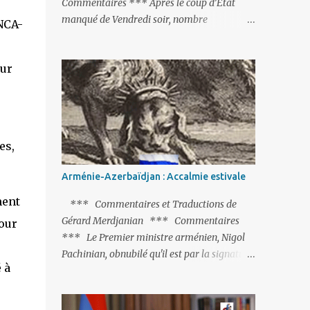
Commentaires *** Après le coup d’Etat
manqué de Vendredi soir, nombre
d’observateurs et surtout de chancelleries
restent très circonspects. Certes tout le
sur
monde condamne le coup d’Etat mené par
une partie de l’armée et trouve normal que
les putschistes soient jugés. Mais là où le bât
blesse, c’est sur les actions menées par le
président Erdoğan, et pour certains sur la
es,
réalisation du putsch lui-même.
Arménie-Azerbaïdjan : Accalmie estivale
ment
*** Commentaires et Traductions de
Gérard Merdjanian *** Commentaires
our
*** Le Premier ministre arménien, Nigol
Pachinian, obnubilé qu'il est par la signature
 à
(prochaine ?) d'un accord de paix avec le
dictateur azerbaïdjanais Ilham Aliev, serait
fort avisé de lire les fables de Jean de La