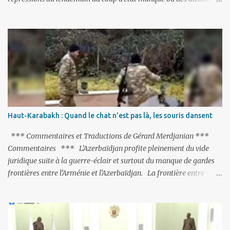
de milliers de personnes ont été placées en garde à vue, ou
limogées, ou privées d’emplois car leurs lieux de travail ont été
fermés, ses relations avec les Occidentaux se sont notablement
refroidies ; Moscou s’était abstenu de critiquer Ankara sur cette
purge massive. Avec en perspective, une épée de Damoclès
suspendue au-dessus de la tête - la fin des négociations d’adhésion
à l’UE si la peine de mort est rétablie ; Et des menaces non voilées
envers les Etats-Unis : «Si Gülen n'est pas extradé, les États-Unis
sacrifieront les relations bilatérales à cause de ce terroriste» , a
Haut-Karabakh : Quand le chat n’est pas là, les souris dansent
prévenu le ministre turc de la Justice, Bekir Bozdag.
*** Commentaires et Traductions de Gérard Merdjanian ***
Commentaires *** L’Azerbaïdjan profite pleinement du vide
juridique suite à la guerre-éclair et surtout du manque de gardes
frontières entre l’Arménie et l’Azerbaïdjan. La frontière entre
l’Arménie et la Turquie (268km) est essentiellement gardée par des
gardes-frontière russes rattachés à la base militaire russe 102 de
Gumri. On ne sait jamais si l’envie prenait au zigoto d’en face
d’envoyer ses chars sur Erevan (1). Si les 221km de frontière avec