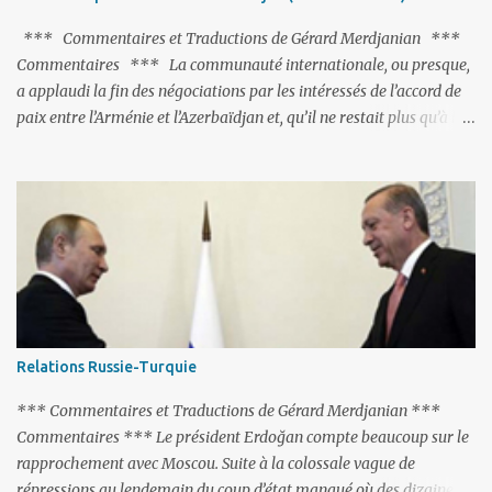
pas, il s'attaque aux dignitaires de l'Église arménienne, les...
*** Commentaires et Traductions de Gérard Merdjanian ***
Commentaires *** La communauté internationale, ou presque,
a applaudi la fin des négociations par les intéressés de l’accord de
paix entre l’Arménie et l’Azerbaïdjan et, qu’il ne restait plus qu’à le
finaliser. Oui, mais… Rappelons que le projet d'accord de paix
comprend 17 articles, dont 15 avaient déjà fait l'objet d'un accord.
Les deux points non résolus portaient sur la renonciation aux
revendications internationales mutuelles et sur l'abstention de
déployer des représentants d'autres pays le long de la frontière
entre l'Arménie et l'Azerbaïdjan. C’est chose faite, l’Arménie a
accepté. Comme on pouvait s’y attendre, Bakou a posé de
nouvelles conditions préalables : 1- L’Arménie doit demander la
dissolution du Groupe de Minsk de l’OSCE ; 2- et surtout, elle doit
Relations Russie-Turquie
changer sa Constitution en supprimant toute allusion au
‘Karabakh’. Su...
*** Commentaires et Traductions de Gérard Merdjanian ***
Commentaires *** Le président Erdoğan compte beaucoup sur le
rapprochement avec Moscou. Suite à la colossale vague de
répressions au lendemain du coup d’état manqué où des dizaines