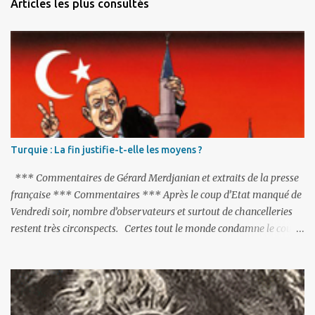
Articles les plus consultés
t
a
i
r
e
s
Turquie : La fin justifie-t-elle les moyens ?
*** Commentaires de Gérard Merdjanian et extraits de la presse
française *** Commentaires *** Après le coup d’Etat manqué de
Vendredi soir, nombre d’observateurs et surtout de chancelleries
restent très circonspects. Certes tout le monde condamne le coup
d’Etat mené par une partie de l’armée et trouve normal que les
putschistes soient jugés. Mais là où le bât blesse, c’est sur les
actions menées par le président Erdoğan, et pour certains sur la
réalisation du putsch lui-même.