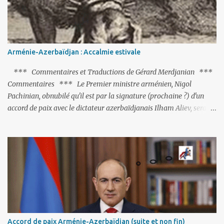
Arménie-Azerbaïdjan : Accalmie estivale
*** Commentaires et Traductions de Gérard Merdjanian ***
Commentaires *** Le Premier ministre arménien, Nigol
Pachinian, obnubilé qu'il est par la signature (prochaine ?) d'un
accord de paix avec le dictateur azerbaïdjanais Ilham Aliev, serait
fort avisé de lire les fables de Jean de La Fontaine et plus
particulièrement, « Le Chien qui lâche sa proie pour l'ombre ».
C'est hélas fort peu probable ; l'Histoire ou la Littérature ne sont
pas ses points forts, pas plus d'ailleurs que les négociations avec le
tandem turco-azéri. Faisant fi de tout ce qui précède la chute de
l'URSS, il est exclusivement intéressé par ce qu'il nomme «
l'Arménie réelle ». Même les trois présidents qu'ils l'ont précédés ne
trouvent pas grâce à ses yeux, les traitant de tous les noms, avant
de les traîner en justice. Et comme les politiciens ne lui suffisent
Accord de paix Arménie-Azerbaïdjan (suite et non fin)