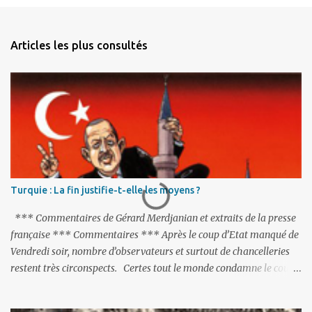
e
n
Articles les plus consultés
t
a
i
r
e
s
Turquie : La fin justifie-t-elle les moyens ?
*** Commentaires de Gérard Merdjanian et extraits de la presse
française *** Commentaires *** Après le coup d’Etat manqué de
Vendredi soir, nombre d’observateurs et surtout de chancelleries
restent très circonspects. Certes tout le monde condamne le coup
d’Etat mené par une partie de l’armée et trouve normal que les
putschistes soient jugés. Mais là où le bât blesse, c’est sur les