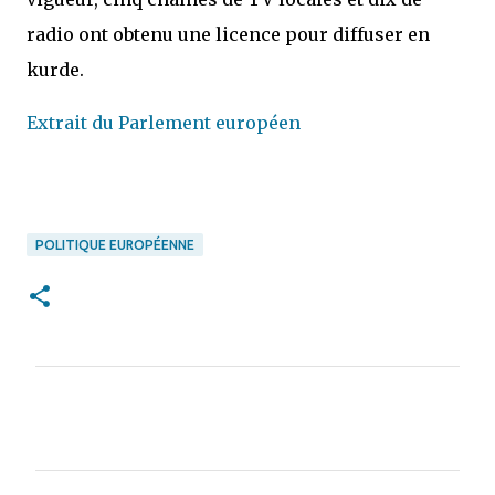
radio ont obtenu une licence pour diffuser en
kurde.
Extrait du Parlement européen
POLITIQUE EUROPÉENNE
C
o
m
m