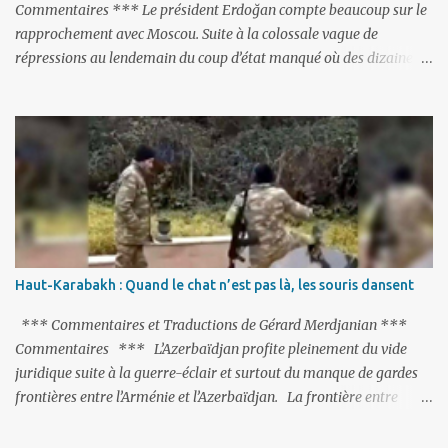
Commentaires *** Le président Erdoğan compte beaucoup sur le
rapprochement avec Moscou. Suite à la colossale vague de
répressions au lendemain du coup d’état manqué où des dizaines
de milliers de personnes ont été placées en garde à vue, ou
limogées, ou privées d’emplois car leurs lieux de travail ont été
fermés, ses relations avec les Occidentaux se sont notablement
refroidies ; Moscou s’était abstenu de critiquer Ankara sur cette
purge massive. Avec en perspective, une épée de Damoclès
suspendue au-dessus de la tête - la fin des négociations d’adhésion
à l’UE si la peine de mort est rétablie ; Et des menaces non voilées
envers les Etats-Unis : «Si Gülen n'est pas extradé, les États-Unis
sacrifieront les relations bilatérales à cause de ce terroriste» , a
Haut-Karabakh : Quand le chat n’est pas là, les souris dansent
prévenu le ministre turc de la Justice, Bekir Bozdag.
*** Commentaires et Traductions de Gérard Merdjanian ***
Commentaires *** L’Azerbaïdjan profite pleinement du vide
juridique suite à la guerre-éclair et surtout du manque de gardes
frontières entre l’Arménie et l’Azerbaïdjan. La frontière entre
l’Arménie et la Turquie (268km) est essentiellement gardée par des
gardes-frontière russes rattachés à la base militaire russe 102 de