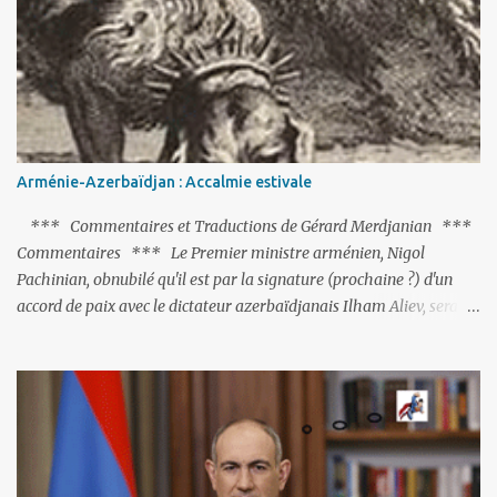
actions menées par le président Erdoğan, et pour certains sur la
réalisation du putsch lui-même.
Arménie-Azerbaïdjan : Accalmie estivale
*** Commentaires et Traductions de Gérard Merdjanian ***
Commentaires *** Le Premier ministre arménien, Nigol
Pachinian, obnubilé qu'il est par la signature (prochaine ?) d'un
accord de paix avec le dictateur azerbaïdjanais Ilham Aliev, serait
fort avisé de lire les fables de Jean de La Fontaine et plus
particulièrement, « Le Chien qui lâche sa proie pour l'ombre ».
C'est hélas fort peu probable ; l'Histoire ou la Littérature ne sont
pas ses points forts, pas plus d'ailleurs que les négociations avec le
tandem turco-azéri. Faisant fi de tout ce qui précède la chute de
l'URSS, il est exclusivement intéressé par ce qu'il nomme «
l'Arménie réelle ». Même les trois présidents qu'ils l'ont précédés ne