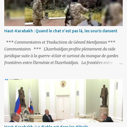
purge massive. Avec en perspective, une épée de Damoclès
suspendue au-dessus de la tête - la fin des négociations d’adhésion
à l’UE si la peine de mort est rétablie ; Et des menaces non voilées
envers les Etats-Unis : «Si Gülen n'est pas extradé, les États-Unis
sacrifieront les relations bilatérales à cause de ce terroriste» , a
Haut-Karabakh : Quand le chat n’est pas là, les souris dansent
prévenu le ministre turc de la Justice, Bekir Bozdag.
*** Commentaires et Traductions de Gérard Merdjanian ***
Commentaires *** L’Azerbaïdjan profite pleinement du vide
juridique suite à la guerre-éclair et surtout du manque de gardes
frontières entre l’Arménie et l’Azerbaïdjan. La frontière entre
l’Arménie et la Turquie (268km) est essentiellement gardée par des
gardes-frontière russes rattachés à la base militaire russe 102 de
Gumri. On ne sait jamais si l’envie prenait au zigoto d’en face
d’envoyer ses chars sur Erevan (1). Si les 221km de frontière avec
le Nakhitchevan, bien que non-gardé par les Russes, ne posent pas
de problèmes majeurs, il n’en est pas de même des 566km avec
l’Azerbaïdjan. Bakou, profitant de la faiblesse de l’Arménie et
surtout du fait que ce sont exclusivement des gardes-frontière
arméniens qui surveillent la frontière, ne se gêne pas pour avancer