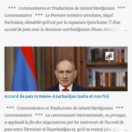
*** Commentaires et Traductions de Gérard Merdjanian ***
Commentaires *** Le Premier ministre arménien, Nigol
Pachinian, obnubilé qu'il est par la signature (prochaine ?) d'un
accord de paix avec le dictateur azerbaïdjanais Ilham Aliev, serait
fort avisé de lire les fables de Jean de La Fontaine et plus
particulièrement, « Le Chien qui lâche sa proie pour l'ombre ».
C'est hélas fort peu probable ; l'Histoire ou la Littérature ne sont
pas ses points forts, pas plus d'ailleurs que les négociations avec le
tandem turco-azéri. Faisant fi de tout ce qui précède la chute de
l'URSS, il est exclusivement intéressé par ce qu'il nomme «
l'Arménie réelle ». Même les trois présidents qu'ils l'ont précédés ne
trouvent pas grâce à ses yeux, les traitant de tous les noms, avant
de les traîner en justice. Et comme les politiciens ne lui suffisent
Accord de paix Arménie-Azerbaïdjan (suite et non fin)
pas, il s'attaque aux dignitaires de l'Église arménienne, les...
*** Commentaires et Traductions de Gérard Merdjanian ***
Commentaires *** La communauté internationale, ou presque,
a applaudi la fin des négociations par les intéressés de l’accord de
paix entre l’Arménie et l’Azerbaïdjan et, qu’il ne restait plus qu’à le