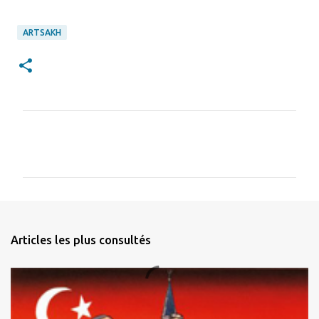
ARTSAKH
C
o
m
m
e
n
Articles les plus consultés
t
a
i
r