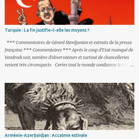
e
s
Turquie : La fin justifie-t-elle les moyens ?
*** Commentaires de Gérard Merdjanian et extraits de la presse
française *** Commentaires *** Après le coup d’Etat manqué de
Vendredi soir, nombre d’observateurs et surtout de chancelleries
restent très circonspects. Certes tout le monde condamne le coup
d’Etat mené par une partie de l’armée et trouve normal que les
putschistes soient jugés. Mais là où le bât blesse, c’est sur les
actions menées par le président Erdoğan, et pour certains sur la
réalisation du putsch lui-même.
Arménie-Azerbaïdjan : Accalmie estivale