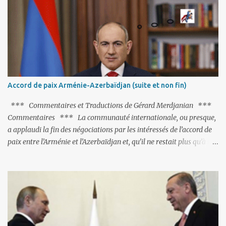
C'est hélas fort peu probable ; l'Histoire ou la Littérature ne sont
pas ses points forts, pas plus d'ailleurs que les négociations avec le
tandem turco-azéri. Faisant fi de tout ce qui précède la chute de
l'URSS, il est exclusivement intéressé par ce qu'il nomme «
l'Arménie réelle ». Même les trois présidents qu'ils l'ont précédés ne
trouvent pas grâce à ses yeux, les traitant de tous les noms, avant
de les traîner en justice. Et comme les politiciens ne lui suffisent
Accord de paix Arménie-Azerbaïdjan (suite et non fin)
pas, il s'attaque aux dignitaires de l'Église arménienne, les...
*** Commentaires et Traductions de Gérard Merdjanian ***
Commentaires *** La communauté internationale, ou presque,
a applaudi la fin des négociations par les intéressés de l’accord de
paix entre l’Arménie et l’Azerbaïdjan et, qu’il ne restait plus qu’à le
finaliser. Oui, mais… Rappelons que le projet d'accord de paix
comprend 17 articles, dont 15 avaient déjà fait l'objet d'un accord.
Les deux points non résolus portaient sur la renonciation aux
revendications internationales mutuelles et sur l'abstention de
déployer des représentants d'autres pays le long de la frontière
entre l'Arménie et l'Azerbaïdjan. C’est chose faite, l’Arménie a