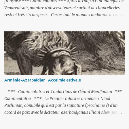
française *** Commentaires *** Après le coup d’Etat manqué de
Vendredi soir, nombre d’observateurs et surtout de chancelleries
restent très circonspects. Certes tout le monde condamne le coup
d’Etat mené par une partie de l’armée et trouve normal que les
putschistes soient jugés. Mais là où le bât blesse, c’est sur les
actions menées par le président Erdoğan, et pour certains sur la
réalisation du putsch lui-même.
Arménie-Azerbaïdjan : Accalmie estivale
*** Commentaires et Traductions de Gérard Merdjanian ***
Commentaires *** Le Premier ministre arménien, Nigol
Pachinian, obnubilé qu'il est par la signature (prochaine ?) d'un
accord de paix avec le dictateur azerbaïdjanais Ilham Aliev, serait
fort avisé de lire les fables de Jean de La Fontaine et plus
particulièrement, « Le Chien qui lâche sa proie pour l'ombre ».