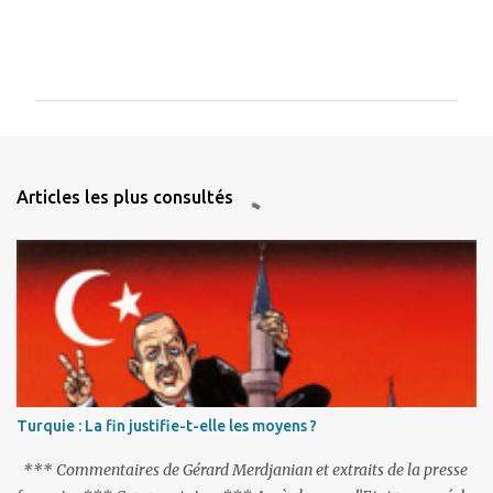
C
o
m
m
e
n
Articles les plus consultés
t
a
i
r
e
s
Turquie : La fin justifie-t-elle les moyens ?
*** Commentaires de Gérard Merdjanian et extraits de la presse