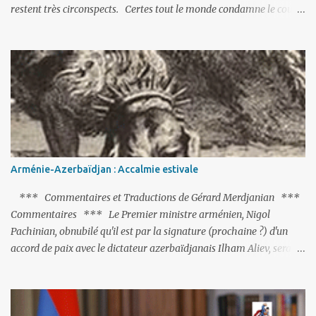
restent très circonspects. Certes tout le monde condamne le coup
d’Etat mené par une partie de l’armée et trouve normal que les
putschistes soient jugés. Mais là où le bât blesse, c’est sur les
actions menées par le président Erdoğan, et pour certains sur la
réalisation du putsch lui-même.
Arménie-Azerbaïdjan : Accalmie estivale
*** Commentaires et Traductions de Gérard Merdjanian ***
Commentaires *** Le Premier ministre arménien, Nigol
Pachinian, obnubilé qu'il est par la signature (prochaine ?) d'un
accord de paix avec le dictateur azerbaïdjanais Ilham Aliev, serait
fort avisé de lire les fables de Jean de La Fontaine et plus
particulièrement, « Le Chien qui lâche sa proie pour l'ombre ».
C'est hélas fort peu probable ; l'Histoire ou la Littérature ne sont