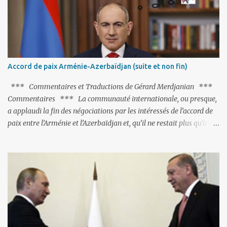
pas ses points forts, pas plus d'ailleurs que les négociations avec le
tandem turco-azéri. Faisant fi de tout ce qui précède la chute de
l'URSS, il est exclusivement intéressé par ce qu'il nomme «
l'Arménie réelle ». Même les trois présidents qu'ils l'ont précédés ne
trouvent pas grâce à ses yeux, les traitant de tous les noms, avant
de les traîner en justice. Et comme les politiciens ne lui suffisent
Accord de paix Arménie-Azerbaïdjan (suite et non fin)
pas, il s'attaque aux dignitaires de l'Église arménienne, les...
*** Commentaires et Traductions de Gérard Merdjanian ***
Commentaires *** La communauté internationale, ou presque,
a applaudi la fin des négociations par les intéressés de l’accord de
paix entre l’Arménie et l’Azerbaïdjan et, qu’il ne restait plus qu’à le
finaliser. Oui, mais… Rappelons que le projet d'accord de paix
comprend 17 articles, dont 15 avaient déjà fait l'objet d'un accord.
Les deux points non résolus portaient sur la renonciation aux
revendications internationales mutuelles et sur l'abstention de
déployer des représentants d'autres pays le long de la frontière
entre l'Arménie et l'Azerbaïdjan. C’est chose faite, l’Arménie a
accepté. Comme on pouvait s’y attendre, Bakou a posé de
nouvelles conditions préalables : 1- L’Arménie doit demander la