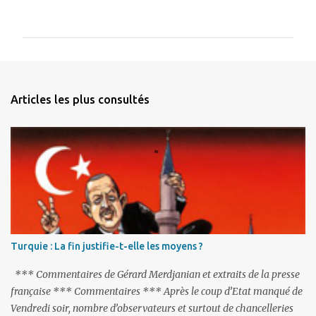
o
m
m
e
n
Articles les plus consultés
t
a
i
r
e
s
Turquie : La fin justifie-t-elle les moyens ?
*** Commentaires de Gérard Merdjanian et extraits de la presse
française *** Commentaires *** Après le coup d’Etat manqué de
Vendredi soir, nombre d’observateurs et surtout de chancelleries