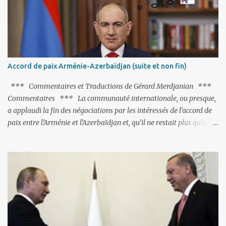
pas ses points forts, pas plus d'ailleurs que les négociations avec le
tandem turco-azéri. Faisant fi de tout ce qui précède la chute de
l'URSS, il est exclusivement intéressé par ce qu'il nomme «
l'Arménie réelle ». Même les trois présidents qu'ils l'ont précédés ne
trouvent pas grâce à ses yeux, les traitant de tous les noms, avant
de les traîner en justice. Et comme les politiciens ne lui suffisent
Accord de paix Arménie-Azerbaïdjan (suite et non fin)
pas, il s'attaque aux dignitaires de l'Église arménienne, les...
*** Commentaires et Traductions de Gérard Merdjanian ***
Commentaires *** La communauté internationale, ou presque,
a applaudi la fin des négociations par les intéressés de l’accord de
paix entre l’Arménie et l’Azerbaïdjan et, qu’il ne restait plus qu’à le
finaliser. Oui, mais… Rappelons que le projet d'accord de paix
comprend 17 articles, dont 15 avaient déjà fait l'objet d'un accord.
Les deux points non résolus portaient sur la renonciation aux
revendications internationales mutuelles et sur l'abstention de
déployer des représentants d'autres pays le long de la frontière
entre l'Arménie et l'Azerbaïdjan. C’est chose faite, l’Arménie a
accepté. Comme on pouvait s’y attendre, Bakou a posé de
nouvelles conditions préalables : 1- L’Arménie doit demander la