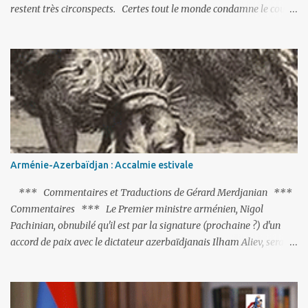
restent très circonspects. Certes tout le monde condamne le coup
d’Etat mené par une partie de l’armée et trouve normal que les
putschistes soient jugés. Mais là où le bât blesse, c’est sur les
actions menées par le président Erdoğan, et pour certains sur la
réalisation du putsch lui-même.
Arménie-Azerbaïdjan : Accalmie estivale
*** Commentaires et Traductions de Gérard Merdjanian ***
Commentaires *** Le Premier ministre arménien, Nigol
Pachinian, obnubilé qu'il est par la signature (prochaine ?) d'un
accord de paix avec le dictateur azerbaïdjanais Ilham Aliev, serait
fort avisé de lire les fables de Jean de La Fontaine et plus
particulièrement, « Le Chien qui lâche sa proie pour l'ombre ».
C'est hélas fort peu probable ; l'Histoire ou la Littérature ne sont