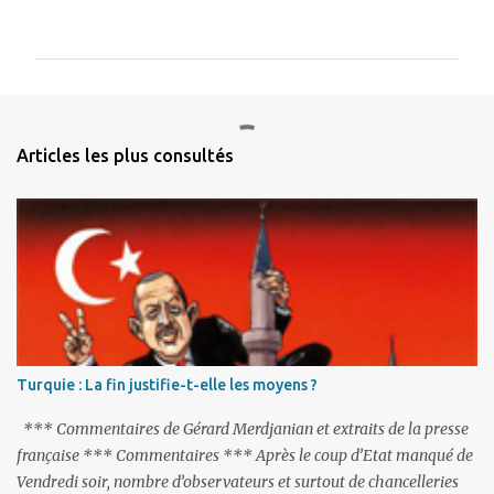
o
m
m
e
n
Articles les plus consultés
t
a
i
r
e
s
Turquie : La fin justifie-t-elle les moyens ?
*** Commentaires de Gérard Merdjanian et extraits de la presse
française *** Commentaires *** Après le coup d’Etat manqué de
Vendredi soir, nombre d’observateurs et surtout de chancelleries