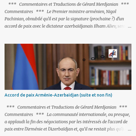
*** Commentaires et Traductions de Gérard Merdjanian ***
Commentaires *** Le Premier ministre arménien, Nigol
Pachinian, obnubilé qu'il est par la signature (prochaine ?) d'un
accord de paix avec le dictateur azerbaïdjanais Ilham Aliev, serait
fort avisé de lire les fables de Jean de La Fontaine et plus
particulièrement, « Le Chien qui lâche sa proie pour l'ombre ».
C'est hélas fort peu probable ; l'Histoire ou la Littérature ne sont
pas ses points forts, pas plus d'ailleurs que les négociations avec le
tandem turco-azéri. Faisant fi de tout ce qui précède la chute de
l'URSS, il est exclusivement intéressé par ce qu'il nomme «
l'Arménie réelle ». Même les trois présidents qu'ils l'ont précédés ne
trouvent pas grâce à ses yeux, les traitant de tous les noms, avant
de les traîner en justice. Et comme les politiciens ne lui suffisent
Accord de paix Arménie-Azerbaïdjan (suite et non fin)
pas, il s'attaque aux dignitaires de l'Église arménienne, les...
*** Commentaires et Traductions de Gérard Merdjanian ***
Commentaires *** La communauté internationale, ou presque,
a applaudi la fin des négociations par les intéressés de l’accord de
paix entre l’Arménie et l’Azerbaïdjan et, qu’il ne restait plus qu’à le