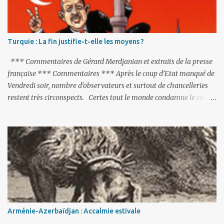
Turquie : La fin justifie-t-elle les moyens ?
*** Commentaires de Gérard Merdjanian et extraits de la presse
française *** Commentaires *** Après le coup d’Etat manqué de
Vendredi soir, nombre d’observateurs et surtout de chancelleries
restent très circonspects. Certes tout le monde condamne le coup
d’Etat mené par une partie de l’armée et trouve normal que les
putschistes soient jugés. Mais là où le bât blesse, c’est sur les
actions menées par le président Erdoğan, et pour certains sur la
réalisation du putsch lui-même.
Arménie-Azerbaïdjan : Accalmie estivale