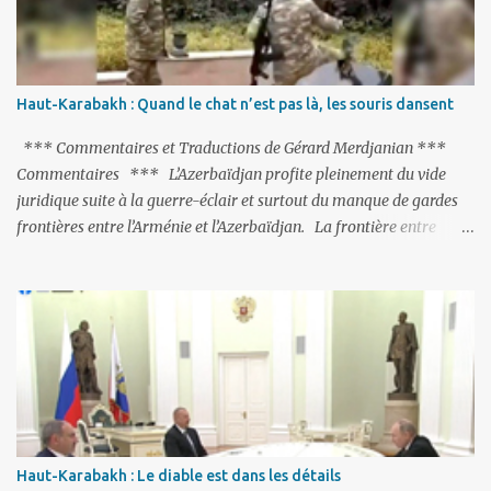
suspendue au-dessus de la tête - la fin des négociations d’adhésion
à l’UE si la peine de mort est rétablie ; Et des menaces non voilées
envers les Etats-Unis : «Si Gülen n'est pas extradé, les États-Unis
sacrifieront les relations bilatérales à cause de ce terroriste» , a
Haut-Karabakh : Quand le chat n’est pas là, les souris dansent
prévenu le ministre turc de la Justice, Bekir Bozdag.
*** Commentaires et Traductions de Gérard Merdjanian ***
Commentaires *** L’Azerbaïdjan profite pleinement du vide
juridique suite à la guerre-éclair et surtout du manque de gardes
frontières entre l’Arménie et l’Azerbaïdjan. La frontière entre
l’Arménie et la Turquie (268km) est essentiellement gardée par des
gardes-frontière russes rattachés à la base militaire russe 102 de
Gumri. On ne sait jamais si l’envie prenait au zigoto d’en face
d’envoyer ses chars sur Erevan (1). Si les 221km de frontière avec
le Nakhitchevan, bien que non-gardé par les Russes, ne posent pas
de problèmes majeurs, il n’en est pas de même des 566km avec
l’Azerbaïdjan. Bakou, profitant de la faiblesse de l’Arménie et
surtout du fait que ce sont exclusivement des gardes-frontière
arméniens qui surveillent la frontière, ne se gêne pas pour avancer
Haut-Karabakh : Le diable est dans les détails
ses pions et grignoter le territoire arménien. Il faut dire qu’à