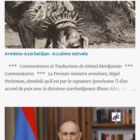
actions menées par le président Erdoğan, et pour certains sur la
réalisation du putsch lui-même.
Arménie-Azerbaïdjan : Accalmie estivale
*** Commentaires et Traductions de Gérard Merdjanian ***
Commentaires *** Le Premier ministre arménien, Nigol
Pachinian, obnubilé qu'il est par la signature (prochaine ?) d'un
accord de paix avec le dictateur azerbaïdjanais Ilham Aliev, serait
fort avisé de lire les fables de Jean de La Fontaine et plus
particulièrement, « Le Chien qui lâche sa proie pour l'ombre ».
C'est hélas fort peu probable ; l'Histoire ou la Littérature ne sont
pas ses points forts, pas plus d'ailleurs que les négociations avec le
tandem turco-azéri. Faisant fi de tout ce qui précède la chute de
l'URSS, il est exclusivement intéressé par ce qu'il nomme «