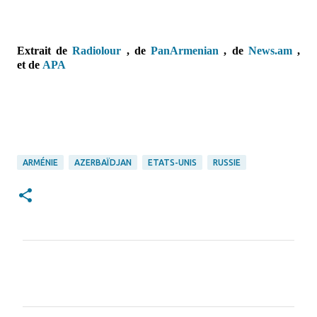
Extrait de
Radiolour
, de
PanArmenian
, de
News.am
,
et
de
APA
ARMÉNIE
AZERBAÏDJAN
ETATS-UNIS
RUSSIE
C
o
m