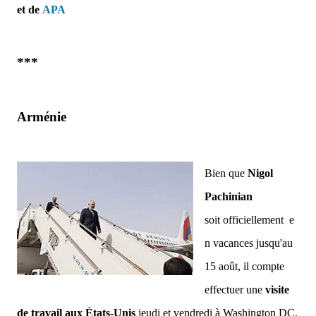
et
de
APA
***
Arménie
Bien que
Nigol
Pachinian
soit
officiellement
e
n vacances jusqu'au
15 août, il compte
effectuer une
visite
de travail aux États-Unis
jeudi et vendredi à Washington DC.