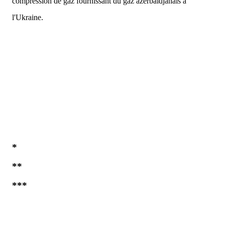
compression de gaz fournissant du gaz azerbaïdjanais à
l'Ukraine.
*
**
***