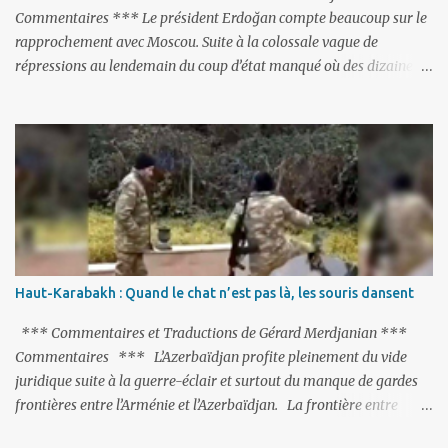
Commentaires *** Le président Erdoğan compte beaucoup sur le
rapprochement avec Moscou. Suite à la colossale vague de
répressions au lendemain du coup d’état manqué où des dizaines
de milliers de personnes ont été placées en garde à vue, ou
limogées, ou privées d’emplois car leurs lieux de travail ont été
fermés, ses relations avec les Occidentaux se sont notablement
refroidies ; Moscou s’était abstenu de critiquer Ankara sur cette
purge massive. Avec en perspective, une épée de Damoclès
suspendue au-dessus de la tête - la fin des négociations d’adhésion
à l’UE si la peine de mort est rétablie ; Et des menaces non voilées
envers les Etats-Unis : «Si Gülen n'est pas extradé, les États-Unis
sacrifieront les relations bilatérales à cause de ce terroriste» , a
Haut-Karabakh : Quand le chat n’est pas là, les souris dansent
prévenu le ministre turc de la Justice, Bekir Bozdag.
*** Commentaires et Traductions de Gérard Merdjanian ***
Commentaires *** L’Azerbaïdjan profite pleinement du vide
juridique suite à la guerre-éclair et surtout du manque de gardes
frontières entre l’Arménie et l’Azerbaïdjan. La frontière entre
l’Arménie et la Turquie (268km) est essentiellement gardée par des