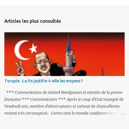
m
e
n
Articles les plus consultés
t
a
i
r
e
s
Turquie : La fin justifie-t-elle les moyens ?
*** Commentaires de Gérard Merdjanian et extraits de la presse
française *** Commentaires *** Après le coup d’Etat manqué de
Vendredi soir, nombre d’observateurs et surtout de chancelleries
restent très circonspects. Certes tout le monde condamne le coup
d’Etat mené par une partie de l’armée et trouve normal que les
putschistes soient jugés. Mais là où le bât blesse, c’est sur les