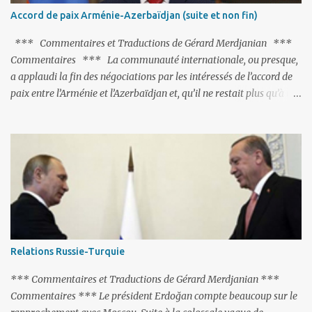
de les traîner en justice. Et comme les politiciens ne lui suffisent
Accord de paix Arménie-Azerbaïdjan (suite et non fin)
pas, il s'attaque aux dignitaires de l'Église arménienne, les...
*** Commentaires et Traductions de Gérard Merdjanian ***
Commentaires *** La communauté internationale, ou presque,
a applaudi la fin des négociations par les intéressés de l’accord de
paix entre l’Arménie et l’Azerbaïdjan et, qu’il ne restait plus qu’à le
finaliser. Oui, mais… Rappelons que le projet d'accord de paix
comprend 17 articles, dont 15 avaient déjà fait l'objet d'un accord.
Les deux points non résolus portaient sur la renonciation aux
revendications internationales mutuelles et sur l'abstention de
déployer des représentants d'autres pays le long de la frontière
entre l'Arménie et l'Azerbaïdjan. C’est chose faite, l’Arménie a
accepté. Comme on pouvait s’y attendre, Bakou a posé de
nouvelles conditions préalables : 1- L’Arménie doit demander la
dissolution du Groupe de Minsk de l’OSCE ; 2- et surtout, elle doit
Relations Russie-Turquie
changer sa Constitution en supprimant toute allusion au
‘Karabakh’. Su...
*** Commentaires et Traductions de Gérard Merdjanian ***
Commentaires *** Le président Erdoğan compte beaucoup sur le