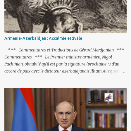
réalisation du putsch lui-même.
Arménie-Azerbaïdjan : Accalmie estivale
*** Commentaires et Traductions de Gérard Merdjanian ***
Commentaires *** Le Premier ministre arménien, Nigol
Pachinian, obnubilé qu'il est par la signature (prochaine ?) d'un
accord de paix avec le dictateur azerbaïdjanais Ilham Aliev, serait
fort avisé de lire les fables de Jean de La Fontaine et plus
particulièrement, « Le Chien qui lâche sa proie pour l'ombre ».
C'est hélas fort peu probable ; l'Histoire ou la Littérature ne sont
pas ses points forts, pas plus d'ailleurs que les négociations avec le
tandem turco-azéri. Faisant fi de tout ce qui précède la chute de
l'URSS, il est exclusivement intéressé par ce qu'il nomme «
l'Arménie réelle ». Même les trois présidents qu'ils l'ont précédés ne
trouvent pas grâce à ses yeux, les traitant de tous les noms, avant