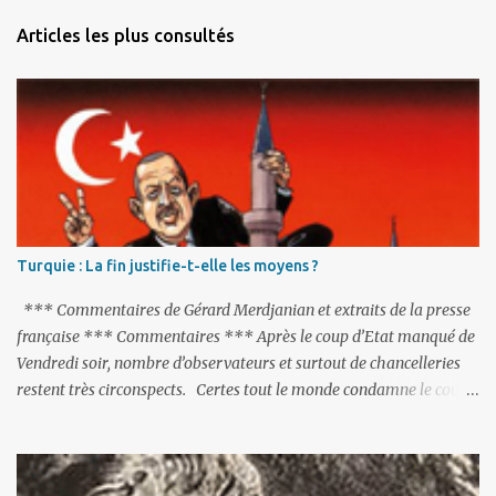
Articles les plus consultés
Turquie : La fin justifie-t-elle les moyens ?
*** Commentaires de Gérard Merdjanian et extraits de la presse
française *** Commentaires *** Après le coup d’Etat manqué de
Vendredi soir, nombre d’observateurs et surtout de chancelleries
restent très circonspects. Certes tout le monde condamne le coup
d’Etat mené par une partie de l’armée et trouve normal que les
putschistes soient jugés. Mais là où le bât blesse, c’est sur les
actions menées par le président Erdoğan, et pour certains sur la