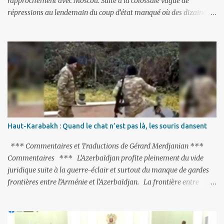
rapprochement avec Moscou. Suite à la colossale vague de
répressions au lendemain du coup d’état manqué où des dizaines
de milliers de personnes ont été placées en garde à vue, ou
limogées, ou privées d’emplois car leurs lieux de travail ont été
fermés, ses relations avec les Occidentaux se sont notablement
refroidies ; Moscou s’était abstenu de critiquer Ankara sur cette
purge massive. Avec en perspective, une épée de Damoclès
suspendue au-dessus de la tête - la fin des négociations d’adhésion
à l’UE si la peine de mort est rétablie ; Et des menaces non voilées
envers les Etats-Unis : «Si Gülen n'est pas extradé, les États-Unis
sacrifieront les relations bilatérales à cause de ce terroriste» , a
Haut-Karabakh : Quand le chat n’est pas là, les souris dansent
prévenu le ministre turc de la Justice, Bekir Bozdag.
*** Commentaires et Traductions de Gérard Merdjanian ***
Commentaires *** L’Azerbaïdjan profite pleinement du vide
juridique suite à la guerre-éclair et surtout du manque de gardes
frontières entre l’Arménie et l’Azerbaïdjan. La frontière entre
l’Arménie et la Turquie (268km) est essentiellement gardée par des
gardes-frontière russes rattachés à la base militaire russe 102 de
Gumri. On ne sait jamais si l’envie prenait au zigoto d’en face