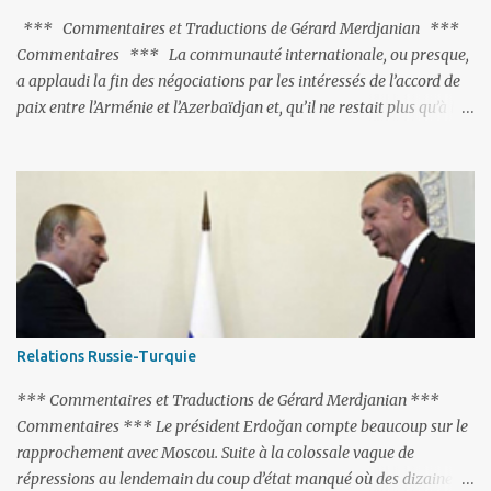
*** Commentaires et Traductions de Gérard Merdjanian ***
Commentaires *** La communauté internationale, ou presque,
a applaudi la fin des négociations par les intéressés de l’accord de
paix entre l’Arménie et l’Azerbaïdjan et, qu’il ne restait plus qu’à le
finaliser. Oui, mais… Rappelons que le projet d'accord de paix
comprend 17 articles, dont 15 avaient déjà fait l'objet d'un accord.
Les deux points non résolus portaient sur la renonciation aux
revendications internationales mutuelles et sur l'abstention de
déployer des représentants d'autres pays le long de la frontière
entre l'Arménie et l'Azerbaïdjan. C’est chose faite, l’Arménie a
accepté. Comme on pouvait s’y attendre, Bakou a posé de
nouvelles conditions préalables : 1- L’Arménie doit demander la
dissolution du Groupe de Minsk de l’OSCE ; 2- et surtout, elle doit
Relations Russie-Turquie
changer sa Constitution en supprimant toute allusion au
‘Karabakh’. Su...
*** Commentaires et Traductions de Gérard Merdjanian ***
Commentaires *** Le président Erdoğan compte beaucoup sur le
rapprochement avec Moscou. Suite à la colossale vague de
répressions au lendemain du coup d’état manqué où des dizaines