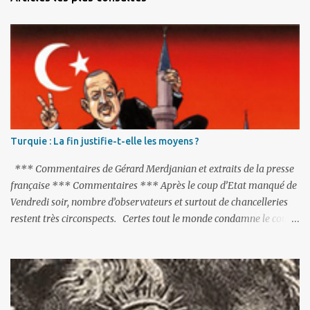
Turquie : La fin justifie-t-elle les moyens ?
*** Commentaires de Gérard Merdjanian et extraits de la presse
française *** Commentaires *** Après le coup d’Etat manqué de
Vendredi soir, nombre d’observateurs et surtout de chancelleries
restent très circonspects. Certes tout le monde condamne le coup
d’Etat mené par une partie de l’armée et trouve normal que les
putschistes soient jugés. Mais là où le bât blesse, c’est sur les
actions menées par le président Erdoğan, et pour certains sur la
réalisation du putsch lui-même.