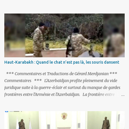
de milliers de personnes ont été placées en garde à vue, ou
limogées, ou privées d’emplois car leurs lieux de travail ont été
fermés, ses relations avec les Occidentaux se sont notablement
refroidies ; Moscou s’était abstenu de critiquer Ankara sur cette
purge massive. Avec en perspective, une épée de Damoclès
suspendue au-dessus de la tête - la fin des négociations d’adhésion
à l’UE si la peine de mort est rétablie ; Et des menaces non voilées
envers les Etats-Unis : «Si Gülen n'est pas extradé, les États-Unis
sacrifieront les relations bilatérales à cause de ce terroriste» , a
Haut-Karabakh : Quand le chat n’est pas là, les souris dansent
prévenu le ministre turc de la Justice, Bekir Bozdag.
*** Commentaires et Traductions de Gérard Merdjanian ***
Commentaires *** L’Azerbaïdjan profite pleinement du vide
juridique suite à la guerre-éclair et surtout du manque de gardes
frontières entre l’Arménie et l’Azerbaïdjan. La frontière entre
l’Arménie et la Turquie (268km) est essentiellement gardée par des
gardes-frontière russes rattachés à la base militaire russe 102 de
Gumri. On ne sait jamais si l’envie prenait au zigoto d’en face
d’envoyer ses chars sur Erevan (1). Si les 221km de frontière avec