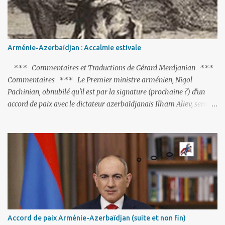
Arménie-Azerbaïdjan : Accalmie estivale
*** Commentaires et Traductions de Gérard Merdjanian ***
Commentaires *** Le Premier ministre arménien, Nigol
Pachinian, obnubilé qu'il est par la signature (prochaine ?) d'un
accord de paix avec le dictateur azerbaïdjanais Ilham Aliev, serait
fort avisé de lire les fables de Jean de La Fontaine et plus
particulièrement, « Le Chien qui lâche sa proie pour l'ombre ».
C'est hélas fort peu probable ; l'Histoire ou la Littérature ne sont
pas ses points forts, pas plus d'ailleurs que les négociations avec le
tandem turco-azéri. Faisant fi de tout ce qui précède la chute de
l'URSS, il est exclusivement intéressé par ce qu'il nomme «
l'Arménie réelle ». Même les trois présidents qu'ils l'ont précédés ne
trouvent pas grâce à ses yeux, les traitant de tous les noms, avant
de les traîner en justice. Et comme les politiciens ne lui suffisent
Accord de paix Arménie-Azerbaïdjan (suite et non fin)
pas, il s'attaque aux dignitaires de l'Église arménienne, les...