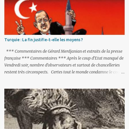
Turquie : La fin justifie-t-elle les moyens ?
*** Commentaires de Gérard Merdjanian et extraits de la presse
française *** Commentaires *** Après le coup d’Etat manqué de
Vendredi soir, nombre d’observateurs et surtout de chancelleries
restent très circonspects. Certes tout le monde condamne le coup
d’Etat mené par une partie de l’armée et trouve normal que les
putschistes soient jugés. Mais là où le bât blesse, c’est sur les
actions menées par le président Erdoğan, et pour certains sur la
réalisation du putsch lui-même.