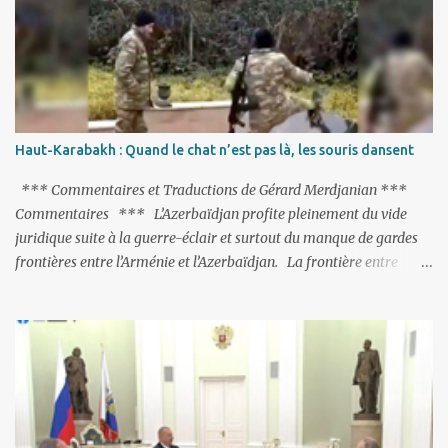
refroidies ; Moscou s’était abstenu de critiquer Ankara sur cette
purge massive. Avec en perspective, une épée de Damoclès
suspendue au-dessus de la tête - la fin des négociations d’adhésion
à l’UE si la peine de mort est rétablie ; Et des menaces non voilées
envers les Etats-Unis : «Si Gülen n'est pas extradé, les États-Unis
sacrifieront les relations bilatérales à cause de ce terroriste» , a
Haut-Karabakh : Quand le chat n’est pas là, les souris dansent
prévenu le ministre turc de la Justice, Bekir Bozdag.
*** Commentaires et Traductions de Gérard Merdjanian ***
Commentaires *** L’Azerbaïdjan profite pleinement du vide
juridique suite à la guerre-éclair et surtout du manque de gardes
frontières entre l’Arménie et l’Azerbaïdjan. La frontière entre
l’Arménie et la Turquie (268km) est essentiellement gardée par des
gardes-frontière russes rattachés à la base militaire russe 102 de
Gumri. On ne sait jamais si l’envie prenait au zigoto d’en face
d’envoyer ses chars sur Erevan (1). Si les 221km de frontière avec
le Nakhitchevan, bien que non-gardé par les Russes, ne posent pas
de problèmes majeurs, il n’en est pas de même des 566km avec
l’Azerbaïdjan. Bakou, profitant de la faiblesse de l’Arménie et