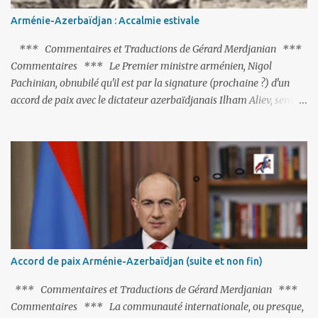
Arménie-Azerbaïdjan : Accalmie estivale
*** Commentaires et Traductions de Gérard Merdjanian ***
Commentaires *** Le Premier ministre arménien, Nigol
Pachinian, obnubilé qu'il est par la signature (prochaine ?) d'un
accord de paix avec le dictateur azerbaïdjanais Ilham Aliev, serait
fort avisé de lire les fables de Jean de La Fontaine et plus
particulièrement, « Le Chien qui lâche sa proie pour l'ombre ».
C'est hélas fort peu probable ; l'Histoire ou la Littérature ne sont
pas ses points forts, pas plus d'ailleurs que les négociations avec le
tandem turco-azéri. Faisant fi de tout ce qui précède la chute de
l'URSS, il est exclusivement intéressé par ce qu'il nomme «
l'Arménie réelle ». Même les trois présidents qu'ils l'ont précédés ne
trouvent pas grâce à ses yeux, les traitant de tous les noms, avant
de les traîner en justice. Et comme les politiciens ne lui suffisent
Accord de paix Arménie-Azerbaïdjan (suite et non fin)
pas, il s'attaque aux dignitaires de l'Église arménienne, les...
*** Commentaires et Traductions de Gérard Merdjanian ***
Commentaires *** La communauté internationale, ou presque,