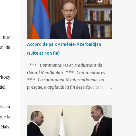
Fontaine et plus particulièrement, « Le
Chien qui lâche sa proie pour l'ombre ».
C'est hélas fort peu probable ; l'Histoire ou la
Littérature ne sont pas ses points forts, pas
plus d'ailleurs que les négociations avec le
 turc
tandem turco-azéri. Faisant fi de tout ce qui
Accord de paix Arménie-Azerbaïdjan
ion du
précède la chute de l'URSS, il est
(suite et non fin)
exclusivement intéressé par ce qu'il nomme
« l'Arménie réelle ». Même les trois
*** Commentaires et Traductions de
présidents qu'ils l'ont précédés ne trouvent
Gérard Merdjanian *** Commentaires
rkozy
pas grâce à ses yeux, les traitant de tous les
*** La communauté internationale, ou
noms, avant de les traîner en justice. Et
iel.
presque, a applaudi la fin des négociations
comme les politiciens ne lui suffisent pas, il
par les intéressés de l’accord de paix entre
s'attaque aux dignitaires de l'Église
l’Arménie et l’Azerbaïdjan et, qu’il ne restait
arménienne, les...
mis en
plus qu’à le finaliser. Oui, mais… Rappelons
que le projet d'accord de paix comprend 17
oue la
articles, dont 15 avaient déjà fait l'objet d'un
élais.
accord. Les deux points non résolus portaient