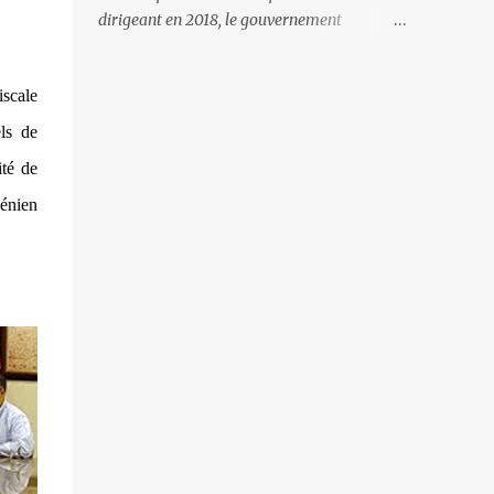
gardes-frontière arméniens qui surveillent
dirigeant en 2018, le gouvernement
la frontière, ne se gêne pas pour avancer ses
arménien a mis l’accent essentiellement sur
pions et grignoter le territoire arménien. Il
la politique intérieure, mettant toute son
faut dire qu’à certains endroits la frontière
iscale
énergie à la lutte anti-corruption et au
est à peine ...
dégagisme. Le résultat de ce peu d’intérêt
ls de
pour la politique étrangère, et plus
té de
particulièrement envers la Russie et son
ménien
corolaire - les relations avec l’Azerbaïdjan, a
entrainé la défaite militaire de l’automne
dernier. L’impression que l’on retire depuis
cet automne est que les nouvelles têtes
politiques accordent autant d’attention au
devenir de leur personne qu’à l’avenir de
l’Arménie. Il faut croire que lorsqu’on est le
«perdant» il faut en permanence s’incliner
et s’exécuter. Ainsi, les militaires arméniens
sont inexistants sur la frontière avec
l’Azerbaïdjan. Tant et si bien que ce sont les