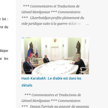
peine de mort est rétablie ; Et des menaces
*** Commentaires et Traductions de
non voilées envers les Etats-Unis : «Si Gülen
Gérard Merdjanian *** Commentaires
n'est pas extradé, les États-Unis sacrifieront
*** L’Azerbaïdjan profite pleinement du
 loi :
les relations bilatérales à cause de ce
vide juridique suite à la guerre-éclair et
est du
terroriste» , a prévenu le ministre turc de la
surtout du manque de gardes frontières
Justice, Bekir Bozdag.
entre l’Arménie et l’Azerbaïdjan. La
frontière entre l’Arménie et la Turquie
(268km) est essentiellement gardée par des
itique
gardes-frontière russes rattachés à la base
militaire russe 102 de Gumri. On ne sait
r les
jamais si l’envie prenait au zigoto d’en face
d’envoyer ses chars sur Erevan (1). Si les
221km de frontière avec le Nakhitchevan,
Haut-Karabakh : Le diable est dans les
bien que non-gardé par les Russes, ne posent
détails
pas de problèmes majeurs, il n’en est pas de
même des 566km avec l’Azerbaïdjan. Bakou,
*** Commentaires et Traductions de
profitant de la faiblesse de l’Arménie et
Gérard Merdjanian *** Commentaires
surtout du fait que ce sont exclusivement des
*** Depuis l’arrivée au pouvoir du nouveau