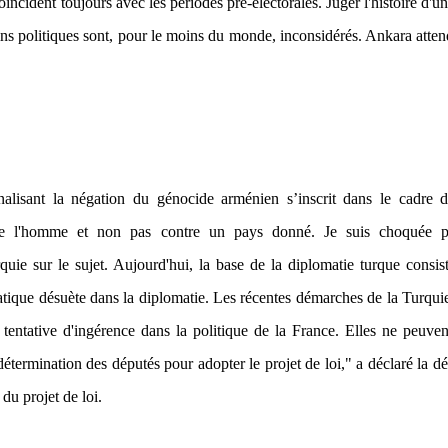
coïncident toujours avec les périodes pré-électorales. Juger l'histoire d'u
 fins politiques sont, pour le moins du monde, inconsidérés. Ankara atte
inalisant la négation du génocide arménien s’inscrit dans le cadre
 de l'homme et non pas contre un pays donné. Je suis choquée p
ie sur le sujet. Aujourd'hui, la base de la diplomatie turque consis
atique désuète dans la diplomatie. Les récentes démarches de la Turqui
entative d'ingérence dans la politique de la France. Elles ne peuve
 détermination des députés pour adopter le projet de loi," a déclaré la d
du projet de loi.