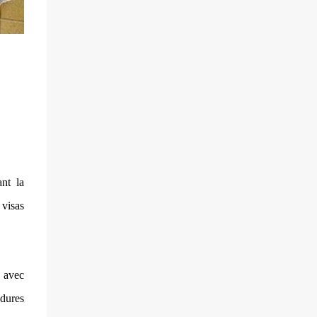
villageois arméniens qui font face aux
soldats azéri...
nt la
 visas
s avec
édures