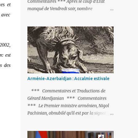
Commentaires *** Après le coup d’Etat
mes et
manqué de Vendredi soir, nombre
s avec
d’observateurs et surtout de chancelleries
restent très circonspects. Certes tout le
monde condamne le coup d’Etat mené par
une partie de l’armée et trouve normal que
 2002,
les putschistes soient jugés. Mais là où le bât
blesse, c’est sur les actions menées par le
rc est
président Erdoğan, et pour certains sur la
es des
réalisation du putsch lui-même.
Arménie-Azerbaïdjan : Accalmie estivale
*** Commentaires et Traductions de
Gérard Merdjanian *** Commentaires
*** Le Premier ministre arménien, Nigol
Pachinian, obnubilé qu'il est par la signature
(prochaine ?) d'un accord de paix avec le
dictateur azerbaïdjanais Ilham Aliev, serait
fort avisé de lire les fables de Jean de La