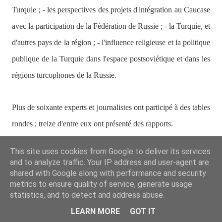
Turquie ; - les perspectives des projets d'intégration au Caucase
avec la participation de la Fédération de Russie ; - la Turquie, et
d'autres pays de la région ; - l'influence religieuse et la politique
publique de la Turquie dans l'espace postsoviétique et dans les
régions turcophones de la Russie.
Plus de soixante experts et journalistes ont participé à des tables
rondes ; treize d'entre eux ont présenté des rapports.
This site uses cookies from Google to deliver its services
Au nom de la République du Haut-Karabakh, le Conseiller
and to analyze traffic. Your IP address and user-agent are
auprès du ministre des Affaires étrangères de la RHK, et
shared with Google along with performance and security
metrics to ensure quality of service, generate usage
doctorant en histoire, Ruben Zargarian a remis un rapport
statistics, and to detect and address abuse.
intitulé
"Le Haut-Karabakh et la Russie dans
LEARN MORE
GOT IT