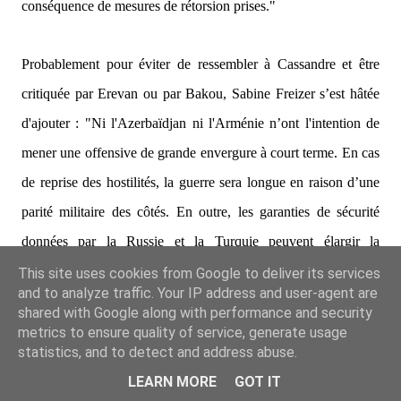
conséquence de mesures de rétorsion prises."
Probablement pour éviter de ressembler à Cassandre et être
critiquée par Erevan ou par Bakou, Sabine Freizer s’est hâtée
d'ajouter :
"Ni l'Azerbaïdjan ni l'Arménie n’ont l'intention de
mener une offensive de grande envergure à court terme. En cas
de reprise des hostilités, la guerre sera longue en raison d’une
parité militaire des côtés. En outre, les garanties de sécurité
données par la Russie et la Turquie peuvent élargir la
confrontation."
Et d’ajouter :
"la base militaire russe de Gumri
This site uses cookies from Google to deliver its services
and to analyze traffic. Your IP address and user-agent are
peut apporter son aide à l’Arménie, vu que ces deux pays sont
shared with Google along with performance and security
tous deux membres de
l’OTSC et que l'Azerbaïdjan peut
metrics to ensure quality of service, generate usage
statistics, and to detect and address abuse.
compter sur la Turquie avec laquelle elle a des liens ethniques,
LEARN MORE
GOT IT
politiques et économiques."