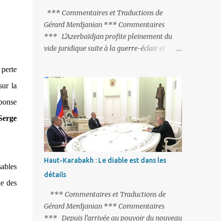
peine de mort est rétablie ; Et des menaces
*** Commentaires et Traductions de
non voilées envers les Etats-Unis : «Si Gülen
Gérard Merdjanian *** Commentaires
n'est pas extradé, les États-Unis sacrifieront
*** L’Azerbaïdjan profite pleinement du
les relations bilatérales à cause de ce
vide juridique suite à la guerre-éclair et
terroriste» , a prévenu le ministre turc de la
surtout du manque de gardes frontières
Justice, Bekir Bozdag.
 perte
entre l’Arménie et l’Azerbaïdjan. La
frontière entre l’Arménie et la Turquie
sur la
(268km) est essentiellement gardée par des
éponse
gardes-frontière russes rattachés à la base
Serge
militaire russe 102 de Gumri. On ne sait
jamais si l’envie prenait au zigoto d’en face
d’envoyer ses chars sur Erevan (1). Si les
221km de frontière avec le Nakhitchevan,
Haut-Karabakh : Le diable est dans les
sables
bien que non-gardé par les Russes, ne posent
détails
pas de problèmes majeurs, il n’en est pas de
le des
même des 566km avec l’Azerbaïdjan. Bakou,
*** Commentaires et Traductions de
profitant de la faiblesse de l’Arménie et
Gérard Merdjanian *** Commentaires
surtout du fait que ce sont exclusivement des
*** Depuis l’arrivée au pouvoir du nouveau