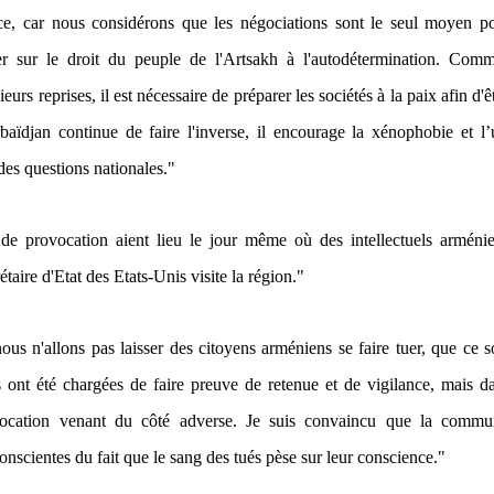
ce, car nous considérons que les négociations sont le seul moyen po
yer sur le droit du peuple de l'Artsakh à l'autodétermination. Com
rs reprises, il est nécessaire de préparer les sociétés à la paix afin d'ê
aïdjan continue de faire l'inverse, il encourage la xénophobie et l’u
des questions nationales."
 de provocation aient lieu le jour même où des intellectuels arméni
taire d'Etat des Etats-Unis visite la région."
us n'allons pas laisser des citoyens arméniens se faire tuer, que ce s
nt été chargées de faire preuve de retenue et de vigilance, mais da
ocation venant du côté adverse. Je suis convaincu que la commu
conscientes du fait que le sang des tués pèse sur leur conscience."