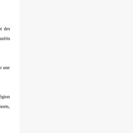
villageois arméniens qui font face aux
soldats azéri...
nt des
azéris
ur une
région
morts,