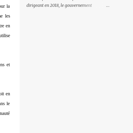
gardes-frontière arméniens qui surveillent
dirigeant en 2018, le gouvernement
ur la
la frontière, ne se gêne pas pour avancer ses
arménien a mis l’accent essentiellement sur
me les
pions et grignoter le territoire arménien. Il
la politique intérieure, mettant toute son
faut dire qu’à certains endroits la frontière
tre en
énergie à la lutte anti-corruption et au
est à peine ...
dégagisme. Le résultat de ce peu d’intérêt
tilise
pour la politique étrangère, et plus
particulièrement envers la Russie et son
corolaire - les relations avec l’Azerbaïdjan, a
entrainé la défaite militaire de l’automne
ens et
dernier. L’impression que l’on retire depuis
cet automne est que les nouvelles têtes
politiques accordent autant d’attention au
devenir de leur personne qu’à l’avenir de
oit en
l’Arménie. Il faut croire que lorsqu’on est le
ns le
«perdant» il faut en permanence s’incliner
et s’exécuter. Ainsi, les militaires arméniens
nauté
sont inexistants sur la frontière avec
l’Azerbaïdjan. Tant et si bien que ce sont les