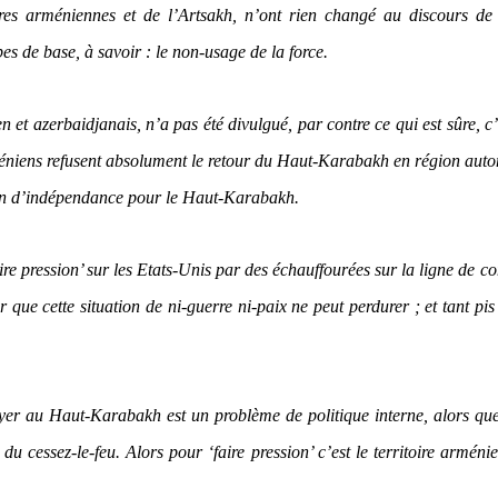
ères arméniennes et de l’Artsakh, n’ont rien changé au discours d
pes de base, à savoir : le non-usage de la force.
 et azerbaidjanais, n’a pas été divulgué, par contre ce qui est sûre, c’
rméniens refusent absolument le retour du Haut-Karabakh en région au
otion d’indépendance pour le Haut-Karabakh.
aire pression’ sur les Etats-Unis par des échauffourées sur la ligne de co
ue cette situation de ni-guerre ni-paix ne peut perdurer ; et tant pis 
oyer au Haut-Karabakh est un problème de politique interne, alors qu
du cessez-le-feu. Alors pour ‘faire pression’ c’est le territoire arméni