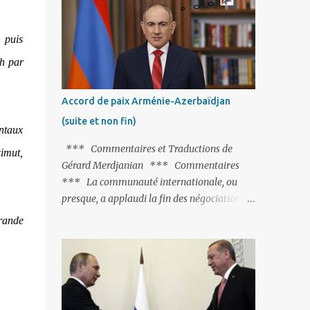
Fontaine et plus particulièrement, « Le
Chien qui lâche sa proie pour l'ombre ».
e puis
C'est hélas fort peu probable ; l'Histoire ou la
Littérature ne sont pas ses points forts, pas
kh par
plus d'ailleurs que les négociations avec le
tandem turco-azéri. Faisant fi de tout ce qui
Accord de paix Arménie-Azerbaïdjan
précède la chute de l'URSS, il est
(suite et non fin)
exclusivement intéressé par ce qu'il nomme
entaux
« l'Arménie réelle ». Même les trois
*** Commentaires et Traductions de
zimut,
présidents qu'ils l'ont précédés ne trouvent
Gérard Merdjanian *** Commentaires
pas grâce à ses yeux, les traitant de tous les
*** La communauté internationale, ou
noms, avant de les traîner en justice. Et
presque, a applaudi la fin des négociations
comme les politiciens ne lui suffisent pas, il
par les intéressés de l’accord de paix entre
grande
s'attaque aux dignitaires de l'Église
l’Arménie et l’Azerbaïdjan et, qu’il ne restait
arménienne, les...
plus qu’à le finaliser. Oui, mais… Rappelons
que le projet d'accord de paix comprend 17
articles, dont 15 avaient déjà fait l'objet d'un
accord. Les deux points non résolus portaient