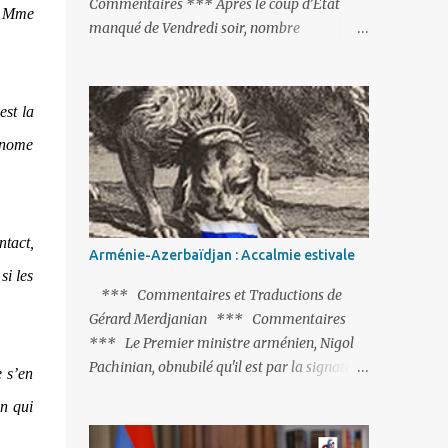
Commentaires *** Après le coup d’Etat
e Mme
manqué de Vendredi soir, nombre
d’observateurs et surtout de chancelleries
restent très circonspects. Certes tout le
monde condamne le coup d’Etat mené par
est la
une partie de l’armée et trouve normal que
tonome
les putschistes soient jugés. Mais là où le bât
blesse, c’est sur les actions menées par le
président Erdoğan, et pour certains sur la
réalisation du putsch lui-même.
ntact,
Arménie-Azerbaïdjan : Accalmie estivale
si les
*** Commentaires et Traductions de
Gérard Merdjanian *** Commentaires
*** Le Premier ministre arménien, Nigol
Pachinian, obnubilé qu'il est par la signature
e s’en
(prochaine ?) d'un accord de paix avec le
en qui
dictateur azerbaïdjanais Ilham Aliev, serait
fort avisé de lire les fables de Jean de La