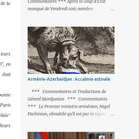
Commentaires *** Après le coup d’Etat
 de la
manqué de Vendredi soir, nombre
d’observateurs et surtout de chancelleries
restent très circonspects. Certes tout le
monde condamne le coup d’Etat mené par
une partie de l’armée et trouve normal que
les putschistes soient jugés. Mais là où le bât
blesse, c’est sur les actions menées par le
 leurs
président Erdoğan, et pour certains sur la
07, en
réalisation du putsch lui-même.
était
Arménie-Azerbaïdjan : Accalmie estivale
*** Commentaires et Traductions de
bonne
Gérard Merdjanian *** Commentaires
 Paris
*** Le Premier ministre arménien, Nigol
Pachinian, obnubilé qu'il est par la signature
lliée’
(prochaine ?) d'un accord de paix avec le
lleurs
dictateur azerbaïdjanais Ilham Aliev, serait
fort avisé de lire les fables de Jean de La