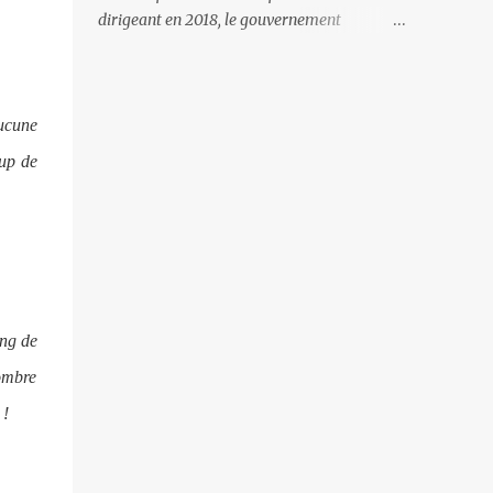
gardes-frontière arméniens qui surveillent
dirigeant en 2018, le gouvernement
la frontière, ne se gêne pas pour avancer ses
arménien a mis l’accent essentiellement sur
pions et grignoter le territoire arménien. Il
la politique intérieure, mettant toute son
faut dire qu’à certains endroits la frontière
énergie à la lutte anti-corruption et au
est à peine ...
aucune
dégagisme. Le résultat de ce peu d’intérêt
pour la politique étrangère, et plus
oup de
particulièrement envers la Russie et son
corolaire - les relations avec l’Azerbaïdjan, a
entrainé la défaite militaire de l’automne
dernier. L’impression que l’on retire depuis
cet automne est que les nouvelles têtes
politiques accordent autant d’attention au
devenir de leur personne qu’à l’avenir de
ong de
l’Arménie. Il faut croire que lorsqu’on est le
ombre
«perdant» il faut en permanence s’incliner
 !
et s’exécuter. Ainsi, les militaires arméniens
sont inexistants sur la frontière avec
l’Azerbaïdjan. Tant et si bien que ce sont les