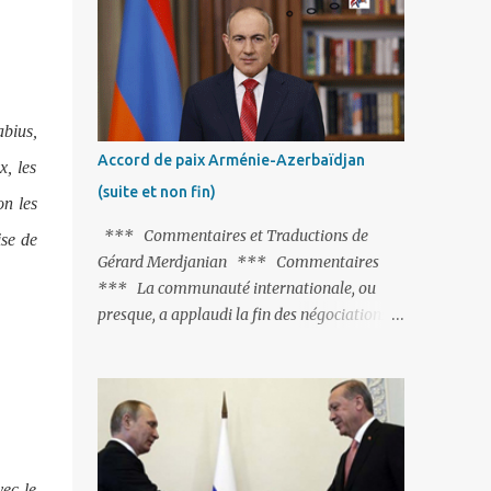
Fontaine et plus particulièrement, « Le
Chien qui lâche sa proie pour l'ombre ».
C'est hélas fort peu probable ; l'Histoire ou la
Littérature ne sont pas ses points forts, pas
plus d'ailleurs que les négociations avec le
abius,
tandem turco-azéri. Faisant fi de tout ce qui
Accord de paix Arménie-Azerbaïdjan
x, les
précède la chute de l'URSS, il est
(suite et non fin)
exclusivement intéressé par ce qu'il nomme
on les
« l'Arménie réelle ». Même les trois
*** Commentaires et Traductions de
ise de
présidents qu'ils l'ont précédés ne trouvent
Gérard Merdjanian *** Commentaires
pas grâce à ses yeux, les traitant de tous les
*** La communauté internationale, ou
noms, avant de les traîner en justice. Et
presque, a applaudi la fin des négociations
comme les politiciens ne lui suffisent pas, il
par les intéressés de l’accord de paix entre
s'attaque aux dignitaires de l'Église
l’Arménie et l’Azerbaïdjan et, qu’il ne restait
arménienne, les...
plus qu’à le finaliser. Oui, mais… Rappelons
que le projet d'accord de paix comprend 17
articles, dont 15 avaient déjà fait l'objet d'un
accord. Les deux points non résolus portaient
vec le