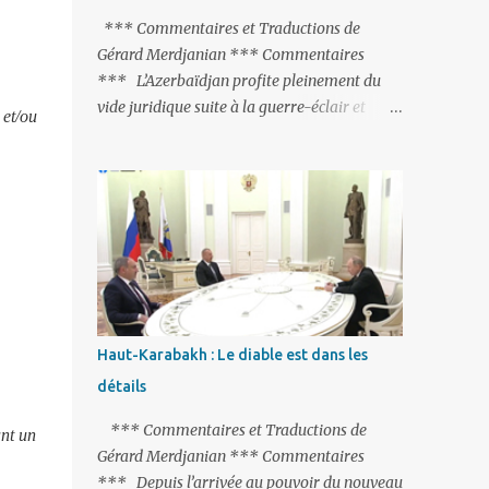
peine de mort est rétablie ; Et des menaces
*** Commentaires et Traductions de
non voilées envers les Etats-Unis : «Si Gülen
Gérard Merdjanian *** Commentaires
n'est pas extradé, les États-Unis sacrifieront
*** L’Azerbaïdjan profite pleinement du
les relations bilatérales à cause de ce
vide juridique suite à la guerre-éclair et
 et/ou
terroriste» , a prévenu le ministre turc de la
surtout du manque de gardes frontières
Justice, Bekir Bozdag.
entre l’Arménie et l’Azerbaïdjan. La
frontière entre l’Arménie et la Turquie
(268km) est essentiellement gardée par des
gardes-frontière russes rattachés à la base
militaire russe 102 de Gumri. On ne sait
jamais si l’envie prenait au zigoto d’en face
d’envoyer ses chars sur Erevan (1). Si les
221km de frontière avec le Nakhitchevan,
Haut-Karabakh : Le diable est dans les
bien que non-gardé par les Russes, ne posent
détails
pas de problèmes majeurs, il n’en est pas de
même des 566km avec l’Azerbaïdjan. Bakou,
*** Commentaires et Traductions de
ant un
profitant de la faiblesse de l’Arménie et
Gérard Merdjanian *** Commentaires
surtout du fait que ce sont exclusivement des
*** Depuis l’arrivée au pouvoir du nouveau