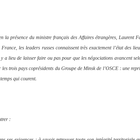
en la présence du ministre français des Affaires étrangères, Laurent F
 France, les leaders russes connaissent très exactement l’état des lieu
il y a lieu de laisser faire ou pas pour que les négociations avancent sel
r les trois pays coprésidents du Groupe de Minsk de l’OSCE : une repr
 temps qui courent.
trer :
 ses exigences : à savoir retrouver toute son intégrité territoriale a