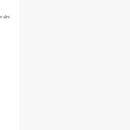
villageois arméniens qui font face aux
soldats azéri...
ur des