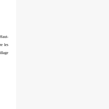
villageois arméniens qui font face aux
soldats azéri...
Haut-
re les
illage