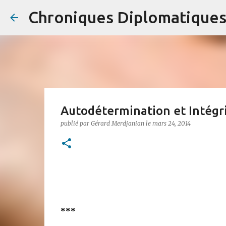
Chroniques Diplomatique
Autodétermination et Intégrit
publié par
Gérard Merdjanian
le
mars 24, 2014
***