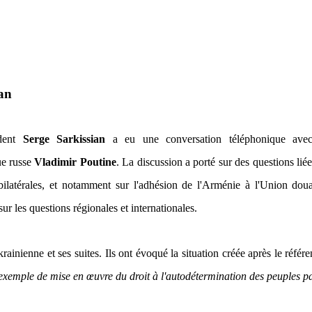
an
ident
Serge Sarkissian
a eu une conversation téléphonique ave
e russe
Vladimir Poutine
. La discussion a porté sur des questions lié
 bilatérales, et notamment sur l'adhésion de l'Arménie à l'Union dou
sur les questions régionales et internationales.
rainienne et ses suites. Ils ont évoqué la situation créée après le réfé
 exemple de mise en œuvre du droit à l'autodétermination des peuples p