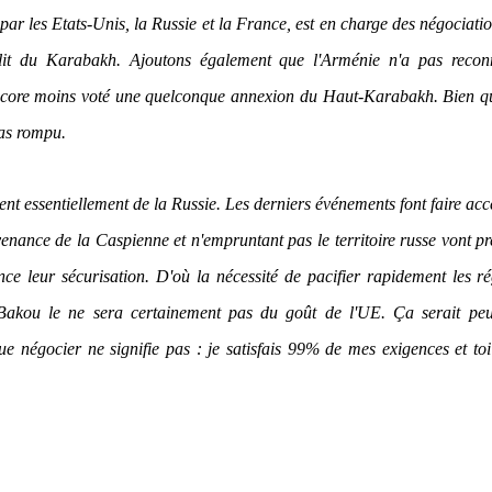
r les Etats-Unis, la Russie et la France, est en charge des négociati
nflit du Karabakh. Ajoutons également que l'Arménie n'a pas recon
core moins voté une quelconque annexion du Haut-Karabakh. Bien qu
pas rompu.
nt essentiellement de la Russie. Les derniers événements font faire acc
venance de la Caspienne et n'empruntant pas le territoire russe vont p
ce leur sécurisation. D'où la nécessité de pacifier rapidement les r
Bakou le ne sera certainement pas du goût de l'UE. Ça serait peut
e négocier ne signifie pas : je satisfais 99% de mes exigences et toi