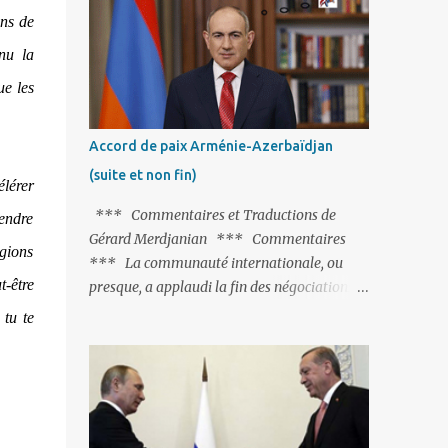
Fontaine et plus particulièrement, « Le
ons de
Chien qui lâche sa proie pour l'ombre ».
nu la
C'est hélas fort peu probable ; l'Histoire ou la
Littérature ne sont pas ses points forts, pas
e les
plus d'ailleurs que les négociations avec le
tandem turco-azéri. Faisant fi de tout ce qui
Accord de paix Arménie-Azerbaïdjan
précède la chute de l'URSS, il est
(suite et non fin)
exclusivement intéressé par ce qu'il nomme
élérer
« l'Arménie réelle ». Même les trois
*** Commentaires et Traductions de
rendre
présidents qu'ils l'ont précédés ne trouvent
Gérard Merdjanian *** Commentaires
égions
pas grâce à ses yeux, les traitant de tous les
*** La communauté internationale, ou
noms, avant de les traîner en justice. Et
-être
presque, a applaudi la fin des négociations
comme les politiciens ne lui suffisent pas, il
par les intéressés de l’accord de paix entre
 tu te
s'attaque aux dignitaires de l'Église
l’Arménie et l’Azerbaïdjan et, qu’il ne restait
arménienne, les...
plus qu’à le finaliser. Oui, mais… Rappelons
que le projet d'accord de paix comprend 17
articles, dont 15 avaient déjà fait l'objet d'un
accord. Les deux points non résolus portaient