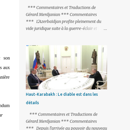
peine de mort est rétablie ; Et des menaces
*** Commentaires et Traductions de
non voilées envers les Etats-Unis : «Si Gülen
Gérard Merdjanian *** Commentaires
n'est pas extradé, les États-Unis sacrifieront
*** L’Azerbaïdjan profite pleinement du
les relations bilatérales à cause de ce
vide juridique suite à la guerre-éclair et
terroriste» , a prévenu le ministre turc de la
surtout du manque de gardes frontières
Justice, Bekir Bozdag.
entre l’Arménie et l’Azerbaïdjan. La
frontière entre l’Arménie et la Turquie
(268km) est essentiellement gardée par des
c son
gardes-frontière russes rattachés à la base
es aux
militaire russe 102 de Gumri. On ne sait
anière
jamais si l’envie prenait au zigoto d’en face
d’envoyer ses chars sur Erevan (1). Si les
221km de frontière avec le Nakhitchevan,
Haut-Karabakh : Le diable est dans les
bien que non-gardé par les Russes, ne posent
détails
pas de problèmes majeurs, il n’en est pas de
rendum
même des 566km avec l’Azerbaïdjan. Bakou,
*** Commentaires et Traductions de
ar
profitant de la faiblesse de l’Arménie et
Gérard Merdjanian *** Commentaires
surtout du fait que ce sont exclusivement des
*** Depuis l’arrivée au pouvoir du nouveau