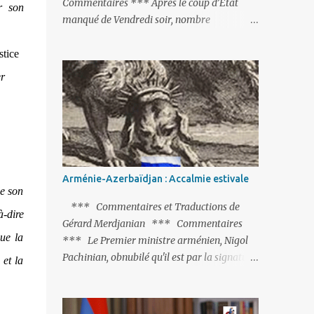
Commentaires *** Après le coup d’Etat
r son
manqué de Vendredi soir, nombre
d’observateurs et surtout de chancelleries
restent très circonspects. Certes tout le
stice
monde condamne le coup d’Etat mené par
er
une partie de l’armée et trouve normal que
les putschistes soient jugés. Mais là où le bât
blesse, c’est sur les actions menées par le
président Erdoğan, et pour certains sur la
réalisation du putsch lui-même.
Arménie-Azerbaïdjan : Accalmie estivale
e son
*** Commentaires et Traductions de
à-dire
Gérard Merdjanian *** Commentaires
ue la
*** Le Premier ministre arménien, Nigol
Pachinian, obnubilé qu'il est par la signature
 et la
(prochaine ?) d'un accord de paix avec le
dictateur azerbaïdjanais Ilham Aliev, serait
fort avisé de lire les fables de Jean de La