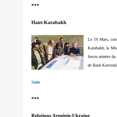
***
Haut-Karabakh
Le 19 Mars, conf
Karabakh, la Mi
forces armées du 
de Bash Karvend
Suite
***
Relations Arménie-Ukraine