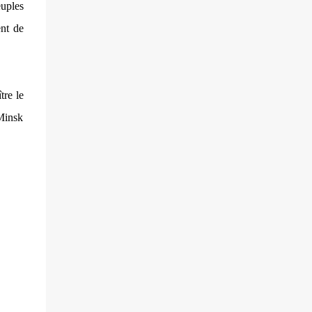
villageois arméniens qui font face aux
euples
soldats azéri...
nt de
tre le
 Minsk