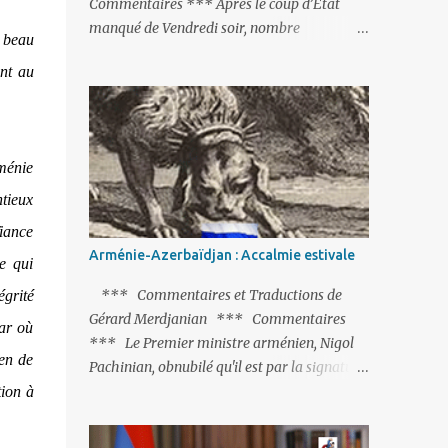
Commentaires *** Après le coup d’Etat
manqué de Vendredi soir, nombre
u beau
d’observateurs et surtout de chancelleries
ont au
restent très circonspects. Certes tout le
monde condamne le coup d’Etat mené par
une partie de l’armée et trouve normal que
les putschistes soient jugés. Mais là où le bât
rménie
blesse, c’est sur les actions menées par le
président Erdoğan, et pour certains sur la
ntieux
réalisation du putsch lui-même.
fiance
Arménie-Azerbaïdjan : Accalmie estivale
Ce qui
*** Commentaires et Traductions de
égrité
Gérard Merdjanian *** Commentaires
par où
*** Le Premier ministre arménien, Nigol
yen de
Pachinian, obnubilé qu'il est par la signature
(prochaine ?) d'un accord de paix avec le
tion à
dictateur azerbaïdjanais Ilham Aliev, serait
fort avisé de lire les fables de Jean de La