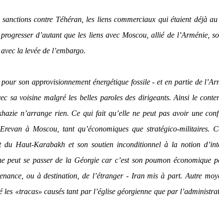
 sanctions contre Téhéran, les liens commerciaux qui étaient déjà a
 progresser d’autant que les liens avec Moscou, allié de l’Arménie, s
 avec la levée de l’embargo.
n pour son approvisionnement énergétique fossile - et en partie de l’A
ec sa voisine malgré les belles paroles des dirigeants. Ainsi le conte
azie n’arrange rien. Ce qui fait qu’elle ne peut pas avoir une con
ent Erevan à Moscou, tant qu’économiques que stratégico-militaires. 
it du Haut-Karabakh et son soutien inconditionnel à la notion d’int
ie ne peut se passer de la Géorgie car c’est son poumon économique 
venance, ou à destination, de l’étranger - Iran mis à part. Autre mo
é les «tracas» causés tant par l’église géorgienne que par l’administra