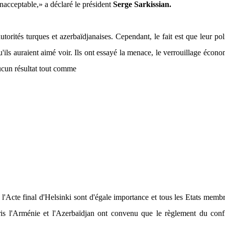
inacceptable,»
a déclaré le président
Serge Sarkissian.
orités turques et azerbaïdjanaises. Cependant, le fait est que leur pol
u'ils auraient aimé voir. Ils ont essayé la menace, le verrouillage écon
aucun résultat tout comme
 l'Acte final d'Helsinki sont d'égale importance et tous les Etats memb
s l'Arménie et l'Azerbaïdjan ont convenu que le règlement du confl