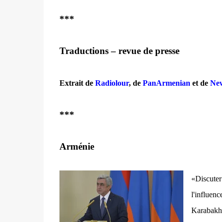
***
Traductions – revue de presse
Extrait de
Radiolour
, de
PanArmenian
et de
Ne
***
Arménie
«Discuter
l'influen
Karabakh 