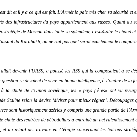
st dit et il y a ce qui est fait. L’Arménie paie très cher sa sécurité et 
rts des infrastructures du pays appartiennent aux russes. Quant au s
ostratégie de Moscou dans toute sa splendeur, c'est-à-dire le chaud et 
à l’assaut du Karabakh, on ne sait pas quel serait exactement le compor
 allait devenir l’URSS, a poussé les RSS qui la composaient à se dé
n question se devaient de vivre en bonne intelligence, à l’ombre de la fa
à la chute de l’Union soviétique, les « pays frères» ont vu resurg
de Staline selon la devise ‘diviser pour mieux régner’. Découpages 
 terres sont historiquement azéries y compris une grande partie de l’Ar
te chute des rentrées de pétrodollars a entrainé un net ralentissement 
, et un retard des travaux en Géorgie concernant les liaisons straté