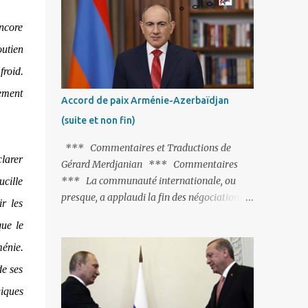
Fontaine et plus particulièrement, « Le
Chien qui lâche sa proie pour l'ombre ».
encore
C'est hélas fort peu probable ; l'Histoire ou la
outien
Littérature ne sont pas ses points forts, pas
froid.
plus d'ailleurs que les négociations avec le
tandem turco-azéri. Faisant fi de tout ce qui
tement
Accord de paix Arménie-Azerbaïdjan
précède la chute de l'URSS, il est
(suite et non fin)
exclusivement intéressé par ce qu'il nomme
« l'Arménie réelle ». Même les trois
*** Commentaires et Traductions de
présidents qu'ils l'ont précédés ne trouvent
clarer
Gérard Merdjanian *** Commentaires
pas grâce à ses yeux, les traitant de tous les
*** La communauté internationale, ou
ucille
noms, avant de les traîner en justice. Et
presque, a applaudi la fin des négociations
ir les
comme les politiciens ne lui suffisent pas, il
par les intéressés de l’accord de paix entre
s'attaque aux dignitaires de l'Église
que le
l’Arménie et l’Azerbaïdjan et, qu’il ne restait
arménienne, les...
plus qu’à le finaliser. Oui, mais… Rappelons
ménie.
que le projet d'accord de paix comprend 17
de ses
articles, dont 15 avaient déjà fait l'objet d'un
giques
accord. Les deux points non résolus portaient