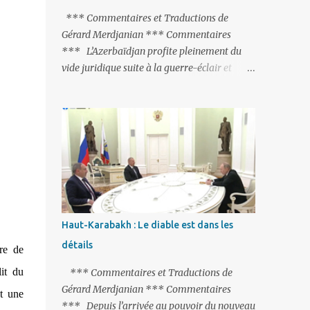
peine de mort est rétablie ; Et des menaces
*** Commentaires et Traductions de
non voilées envers les Etats-Unis : «Si Gülen
Gérard Merdjanian *** Commentaires
n'est pas extradé, les États-Unis sacrifieront
*** L’Azerbaïdjan profite pleinement du
les relations bilatérales à cause de ce
vide juridique suite à la guerre-éclair et
terroriste» , a prévenu le ministre turc de la
surtout du manque de gardes frontières
Justice, Bekir Bozdag.
entre l’Arménie et l’Azerbaïdjan. La
frontière entre l’Arménie et la Turquie
(268km) est essentiellement gardée par des
gardes-frontière russes rattachés à la base
militaire russe 102 de Gumri. On ne sait
jamais si l’envie prenait au zigoto d’en face
d’envoyer ses chars sur Erevan (1). Si les
221km de frontière avec le Nakhitchevan,
Haut-Karabakh : Le diable est dans les
bien que non-gardé par les Russes, ne posent
détails
re de
pas de problèmes majeurs, il n’en est pas de
même des 566km avec l’Azerbaïdjan. Bakou,
it du
*** Commentaires et Traductions de
profitant de la faiblesse de l’Arménie et
Gérard Merdjanian *** Commentaires
t une
surtout du fait que ce sont exclusivement des
*** Depuis l’arrivée au pouvoir du nouveau