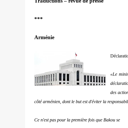
Traductions – revue de presse
***
Arménie
Déclarati
«Le minis
déclarati
des actio
côté arménien, dont le but est d'éviter la responsab
Ce n'est pas pour la première fois que Bakou se