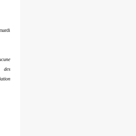
villageois arméniens qui font face aux
soldats azéri...
mardi
ucune
s des
ation