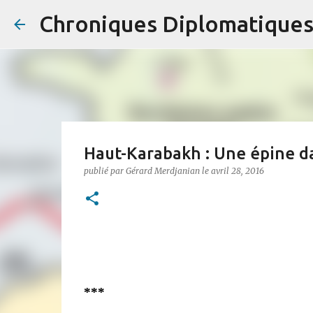
Chroniques Diplomatique
Haut-Karabakh : Une épine dan
publié par
Gérard Merdjanian
le
avril 28, 2016
***