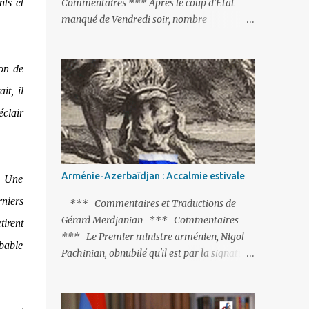
nts et
Commentaires *** Après le coup d’Etat
manqué de Vendredi soir, nombre
d’observateurs et surtout de chancelleries
restent très circonspects. Certes tout le
ion de
monde condamne le coup d’Etat mené par
une partie de l’armée et trouve normal que
it, il
les putschistes soient jugés. Mais là où le bât
éclair
blesse, c’est sur les actions menées par le
président Erdoğan, et pour certains sur la
réalisation du putsch lui-même.
Arménie-Azerbaïdjan : Accalmie estivale
n. Une
rniers
*** Commentaires et Traductions de
Gérard Merdjanian *** Commentaires
tirent
*** Le Premier ministre arménien, Nigol
obable
Pachinian, obnubilé qu'il est par la signature
(prochaine ?) d'un accord de paix avec le
dictateur azerbaïdjanais Ilham Aliev, serait
fort avisé de lire les fables de Jean de La