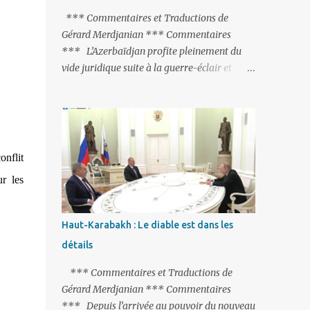
peine de mort est rétablie ; Et des menaces
*** Commentaires et Traductions de
non voilées envers les Etats-Unis : «Si Gülen
Gérard Merdjanian *** Commentaires
n'est pas extradé, les États-Unis sacrifieront
*** L’Azerbaïdjan profite pleinement du
les relations bilatérales à cause de ce
vide juridique suite à la guerre-éclair et
terroriste» , a prévenu le ministre turc de la
surtout du manque de gardes frontières
Justice, Bekir Bozdag.
entre l’Arménie et l’Azerbaïdjan. La
frontière entre l’Arménie et la Turquie
(268km) est essentiellement gardée par des
gardes-frontière russes rattachés à la base
onflit
militaire russe 102 de Gumri. On ne sait
r les
jamais si l’envie prenait au zigoto d’en face
d’envoyer ses chars sur Erevan (1). Si les
221km de frontière avec le Nakhitchevan,
Haut-Karabakh : Le diable est dans les
bien que non-gardé par les Russes, ne posent
détails
pas de problèmes majeurs, il n’en est pas de
même des 566km avec l’Azerbaïdjan. Bakou,
*** Commentaires et Traductions de
profitant de la faiblesse de l’Arménie et
Gérard Merdjanian *** Commentaires
surtout du fait que ce sont exclusivement des
*** Depuis l’arrivée au pouvoir du nouveau