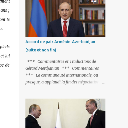
ement
Fontaine et plus particulièrement, « Le
 ans ;
Chien qui lâche sa proie pour l'ombre ».
C'est hélas fort peu probable ; l'Histoire ou la
ont le
Littérature ne sont pas ses points forts, pas
u.
plus d'ailleurs que les négociations avec le
tandem turco-azéri. Faisant fi de tout ce qui
Accord de paix Arménie-Azerbaïdjan
précède la chute de l'URSS, il est
 pieds
(suite et non fin)
exclusivement intéressé par ce qu'il nomme
et lui
« l'Arménie réelle ». Même les trois
*** Commentaires et Traductions de
upe de
présidents qu'ils l'ont précédés ne trouvent
Gérard Merdjanian *** Commentaires
pas grâce à ses yeux, les traitant de tous les
*** La communauté internationale, ou
noms, avant de les traîner en justice. Et
presque, a applaudi la fin des négociations
comme les politiciens ne lui suffisent pas, il
par les intéressés de l’accord de paix entre
s'attaque aux dignitaires de l'Église
l’Arménie et l’Azerbaïdjan et, qu’il ne restait
arménienne, les...
plus qu’à le finaliser. Oui, mais… Rappelons
que le projet d'accord de paix comprend 17
articles, dont 15 avaient déjà fait l'objet d'un
accord. Les deux points non résolus portaient