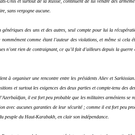
ats-Unis et surtout de la Russie, continuent de lui vendre des armeme
aire, sans vergogne aucune.
 génériques des uns et des autres, seul compte pour lui la récupérat
e nommément comme étant l’auteur des violations, et même si cela éta
s n’ont rien de contraignant, ce qu’il fait d’ailleurs depuis la guerre 
llent à organiser une rencontre entre les présidents Aliev et Sarkissia
ositions et surtout les exigences des deux parties et compte-tenu des de
Azerbaïdjan, il est fort peu probable que les militaires arméniens se re
ection avec aucunes garanties de leur sécurité ; comme il est fort peu pr
n du peuple du Haut-Karabakh, en clair son indépendance.