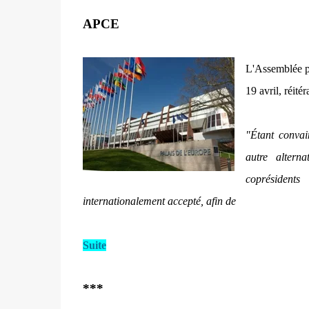
APCE
L'Assemblée p
19 avril, réité
"Étant convai
autre altern
coprésident
internationalement accepté, afin de
Suite
***