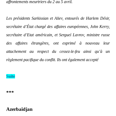
«La France salue les résultats de la réunion qui s’est tenue le
16 mai à Vienne sur le Haut-Karabagh, et qui a permis de
renouer le dialogue entre l’Arménie et l’Azerbaïdjan après les
affrontements meurtriers du 2 au 5 avril.
Les présidents Sarkissian et Aliev, entourés de Harlem Désir,
secrétaire d’État chargé des affaires européennes, John Kerry,
secrétaire d’Etat américain, et Sergueï Lavrov, ministre russe
des affaires étrangères, ont exprimé à nouveau leur
attachement au respect du cessez-le-feu ainsi qu’à un
règlement pacifique du conflit. Ils ont également accepté
Suite