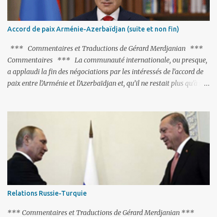
particulièrement, « Le Chien qui lâche sa proie pour l'ombre ».
C'est hélas fort peu probable ; l'Histoire ou la Littérature ne sont
pas ses points forts, pas plus d'ailleurs que les négociations avec le
tandem turco-azéri. Faisant fi de tout ce qui précède la chute de
l'URSS, il est exclusivement intéressé par ce qu'il nomme «
l'Arménie réelle ». Même les trois présidents qu'ils l'ont précédés ne
trouvent pas grâce à ses yeux, les traitant de tous les noms, avant
de les traîner en justice. Et comme les politiciens ne lui suffisent
Accord de paix Arménie-Azerbaïdjan (suite et non fin)
pas, il s'attaque aux dignitaires de l'Église arménienne, les...
*** Commentaires et Traductions de Gérard Merdjanian ***
Commentaires *** La communauté internationale, ou presque,
a applaudi la fin des négociations par les intéressés de l’accord de
paix entre l’Arménie et l’Azerbaïdjan et, qu’il ne restait plus qu’à le
finaliser. Oui, mais… Rappelons que le projet d'accord de paix
comprend 17 articles, dont 15 avaient déjà fait l'objet d'un accord.
Les deux points non résolus portaient sur la renonciation aux
revendications internationales mutuelles et sur l'abstention de
déployer des représentants d'autres pays le long de la frontière