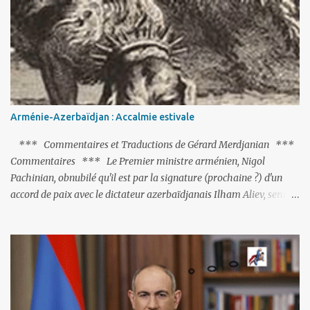
*** Commentaires de Gérard Merdjanian et extraits de la presse
française *** Commentaires *** Après le coup d’Etat manqué de
Vendredi soir, nombre d’observateurs et surtout de chancelleries
restent très circonspects. Certes tout le monde condamne le coup
d’Etat mené par une partie de l’armée et trouve normal que les
putschistes soient jugés. Mais là où le bât blesse, c’est sur les
actions menées par le président Erdoğan, et pour certains sur la
réalisation du putsch lui-même.
Arménie-Azerbaïdjan : Accalmie estivale
*** Commentaires et Traductions de Gérard Merdjanian ***
Commentaires *** Le Premier ministre arménien, Nigol
Pachinian, obnubilé qu'il est par la signature (prochaine ?) d'un
accord de paix avec le dictateur azerbaïdjanais Ilham Aliev, serait
fort avisé de lire les fables de Jean de La Fontaine et plus