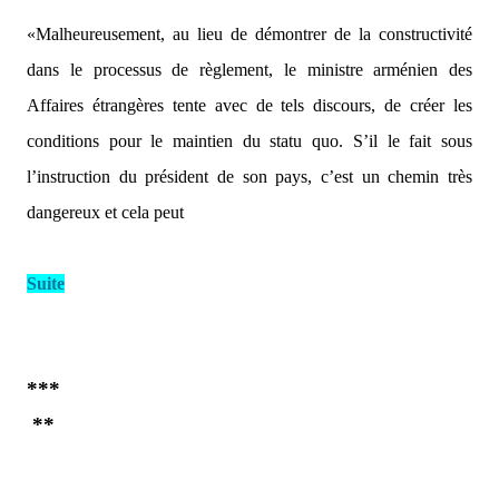
règlement du conflit arméno-azerbaïdjanais du Haut-Karabakh
sont provocantes et déforment l'essence du conflit,»
a déclaré le
porte-parole ministère des Affaires étrangères de l'Azerbaïdjan,
Hikmat Hajiyev,
et d’ajouter :
«Malheureusement, au lieu de démontrer de la constructivité
dans le processus de règlement, le ministre arménien des
Affaires étrangères tente avec de tels discours, de créer les
conditions pour le maintien du statu quo. S’il le fait sous
l’instruction du président de son pays, c’est un chemin très
dangereux et cela peut
Suite