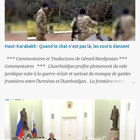
refroidies ; Moscou s’était abstenu de critiquer Ankara sur cette
purge massive. Avec en perspective, une épée de Damoclès
suspendue au-dessus de la tête - la fin des négociations d’adhésion
à l’UE si la peine de mort est rétablie ; Et des menaces non voilées
envers les Etats-Unis : «Si Gülen n'est pas extradé, les États-Unis
sacrifieront les relations bilatérales à cause de ce terroriste» , a
Haut-Karabakh : Quand le chat n’est pas là, les souris dansent
prévenu le ministre turc de la Justice, Bekir Bozdag.
*** Commentaires et Traductions de Gérard Merdjanian ***
Commentaires *** L’Azerbaïdjan profite pleinement du vide
juridique suite à la guerre-éclair et surtout du manque de gardes
frontières entre l’Arménie et l’Azerbaïdjan. La frontière entre
l’Arménie et la Turquie (268km) est essentiellement gardée par des
gardes-frontière russes rattachés à la base militaire russe 102 de
Gumri. On ne sait jamais si l’envie prenait au zigoto d’en face
d’envoyer ses chars sur Erevan (1). Si les 221km de frontière avec
le Nakhitchevan, bien que non-gardé par les Russes, ne posent pas
de problèmes majeurs, il n’en est pas de même des 566km avec
l’Azerbaïdjan. Bakou, profitant de la faiblesse de l’Arménie et