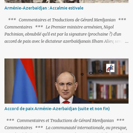
Arménie-Azerbaïdjan : Accalmie estivale
*** Commentaires et Traductions de Gérard Merdjanian ***
Commentaires *** Le Premier ministre arménien, Nigol
Pachinian, obnubilé qu'il est par la signature (prochaine ?) d'un
accord de paix avec le dictateur azerbaïdjanais Ilham Aliev, serait
fort avisé de lire les fables de Jean de La Fontaine et plus
particulièrement, « Le Chien qui lâche sa proie pour l'ombre ».
C'est hélas fort peu probable ; l'Histoire ou la Littérature ne sont
pas ses points forts, pas plus d'ailleurs que les négociations avec le
tandem turco-azéri. Faisant fi de tout ce qui précède la chute de
l'URSS, il est exclusivement intéressé par ce qu'il nomme «
l'Arménie réelle ». Même les trois présidents qu'ils l'ont précédés ne
trouvent pas grâce à ses yeux, les traitant de tous les noms, avant
de les traîner en justice. Et comme les politiciens ne lui suffisent
Accord de paix Arménie-Azerbaïdjan (suite et non fin)
pas, il s'attaque aux dignitaires de l'Église arménienne, les...
*** Commentaires et Traductions de Gérard Merdjanian ***
Commentaires *** La communauté internationale, ou presque,