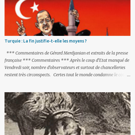
Turquie : La fin justifie-t-elle les moyens ?
*** Commentaires de Gérard Merdjanian et extraits de la presse
française *** Commentaires *** Après le coup d’Etat manqué de
Vendredi soir, nombre d’observateurs et surtout de chancelleries
restent très circonspects. Certes tout le monde condamne le coup
d’Etat mené par une partie de l’armée et trouve normal que les
putschistes soient jugés. Mais là où le bât blesse, c’est sur les
actions menées par le président Erdoğan, et pour certains sur la
réalisation du putsch lui-même.