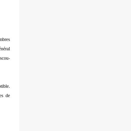
villageois arméniens qui font face aux
soldats azéri...
mbres
énéral
scou-
tible.
es de