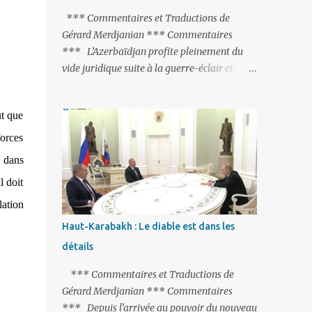
peine de mort est rétablie ; Et des menaces
*** Commentaires et Traductions de
non voilées envers les Etats-Unis : «Si Gülen
Gérard Merdjanian *** Commentaires
n'est pas extradé, les États-Unis sacrifieront
*** L’Azerbaïdjan profite pleinement du
les relations bilatérales à cause de ce
vide juridique suite à la guerre-éclair et
terroriste» , a prévenu le ministre turc de la
surtout du manque de gardes frontières
Justice, Bekir Bozdag.
entre l’Arménie et l’Azerbaïdjan. La
ut que
frontière entre l’Arménie et la Turquie
(268km) est essentiellement gardée par des
forces
gardes-frontière russes rattachés à la base
é dans
militaire russe 102 de Gumri. On ne sait
l doit
jamais si l’envie prenait au zigoto d’en face
d’envoyer ses chars sur Erevan (1). Si les
lation
221km de frontière avec le Nakhitchevan,
Haut-Karabakh : Le diable est dans les
bien que non-gardé par les Russes, ne posent
détails
pas de problèmes majeurs, il n’en est pas de
même des 566km avec l’Azerbaïdjan. Bakou,
*** Commentaires et Traductions de
profitant de la faiblesse de l’Arménie et
Gérard Merdjanian *** Commentaires
surtout du fait que ce sont exclusivement des
*** Depuis l’arrivée au pouvoir du nouveau