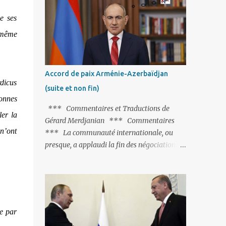
Fontaine et plus particulièrement, « Le
ue ses
Chien qui lâche sa proie pour l'ombre ».
C'est hélas fort peu probable ; l'Histoire ou la
 même
Littérature ne sont pas ses points forts, pas
plus d'ailleurs que les négociations avec le
tandem turco-azéri. Faisant fi de tout ce qui
Accord de paix Arménie-Azerbaïdjan
précède la chute de l'URSS, il est
rdicus
(suite et non fin)
exclusivement intéressé par ce qu'il nomme
sonnes
« l'Arménie réelle ». Même les trois
*** Commentaires et Traductions de
ler la
présidents qu'ils l'ont précédés ne trouvent
Gérard Merdjanian *** Commentaires
pas grâce à ses yeux, les traitant de tous les
 n’ont
*** La communauté internationale, ou
noms, avant de les traîner en justice. Et
presque, a applaudi la fin des négociations
comme les politiciens ne lui suffisent pas, il
par les intéressés de l’accord de paix entre
s'attaque aux dignitaires de l'Église
l’Arménie et l’Azerbaïdjan et, qu’il ne restait
arménienne, les...
plus qu’à le finaliser. Oui, mais… Rappelons
que le projet d'accord de paix comprend 17
articles, dont 15 avaient déjà fait l'objet d'un
me par
accord. Les deux points non résolus portaient