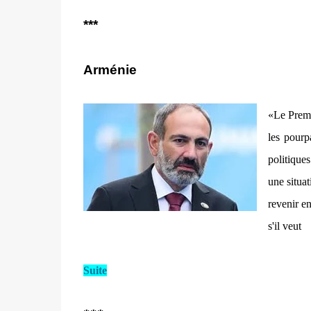
***
Arménie
«Le Premi
les pourp
politique
une situat
revenir en
s'il veut
Suite