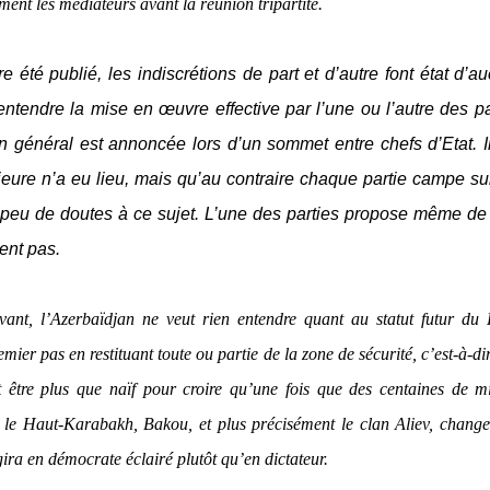
ment les médiateurs avant la réunion tripartite.
 été publié, les indiscrétions de part et d’autre font état d’a
entendre la mise en œuvre effective par l’une ou l’autre des pa
 général est annoncée lors d’un sommet entre chefs d’Etat. Il
re n’a eu lieu, mais qu’au contraire chaque partie campe su
t peu de doutes à ce sujet. L’une des parties propose même de 
ent pas.
ant, l’Azerbaïdjan ne veut rien entendre quant au statut futur du 
ier pas en restituant toute ou partie de la zone de sécurité, c’est-à-di
t être plus que naïf pour croire qu’une fois que des centaines de mi
ns le Haut-Karabakh, Bakou, et plus précisément le clan Aliev, chang
gira en démocrate éclairé plutôt qu’en dictateur.