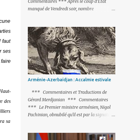
Commentaires *** Après le coup d’Etat
manqué de Vendredi soir, nombre
d’observateurs et surtout de chancelleries
ucune
restent très circonspects. Certes tout le
rties
monde condamne le coup d’Etat mené par
une partie de l’armée et trouve normal que
 faut
les putschistes soient jugés. Mais là où le bât
r ses
blesse, c’est sur les actions menées par le
faire
président Erdoğan, et pour certains sur la
réalisation du putsch lui-même.
Arménie-Azerbaïdjan : Accalmie estivale
Haut-
*** Commentaires et Traductions de
Gérard Merdjanian *** Commentaires
re des
*** Le Premier ministre arménien, Nigol
lliers
Pachinian, obnubilé qu'il est par la signature
era sa
(prochaine ?) d'un accord de paix avec le
dictateur azerbaïdjanais Ilham Aliev, serait
fort avisé de lire les fables de Jean de La