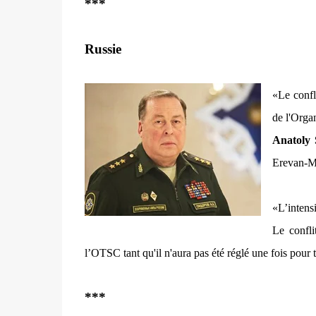
***
Russie
«Le confl
de l'Organ
Anatoly 
Erevan-M
«L’intensi
Le confl
l’OTSC tant qu'il n'aura pas été réglé une fois pour 
***