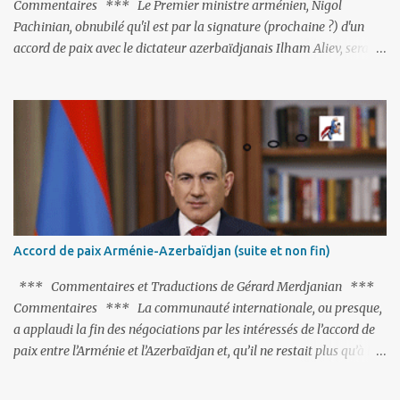
Commentaires *** Le Premier ministre arménien, Nigol
Pachinian, obnubilé qu'il est par la signature (prochaine ?) d'un
accord de paix avec le dictateur azerbaïdjanais Ilham Aliev, serait
fort avisé de lire les fables de Jean de La Fontaine et plus
particulièrement, « Le Chien qui lâche sa proie pour l'ombre ».
C'est hélas fort peu probable ; l'Histoire ou la Littérature ne sont
pas ses points forts, pas plus d'ailleurs que les négociations avec le
tandem turco-azéri. Faisant fi de tout ce qui précède la chute de
l'URSS, il est exclusivement intéressé par ce qu'il nomme «
l'Arménie réelle ». Même les trois présidents qu'ils l'ont précédés ne
trouvent pas grâce à ses yeux, les traitant de tous les noms, avant
de les traîner en justice. Et comme les politiciens ne lui suffisent
Accord de paix Arménie-Azerbaïdjan (suite et non fin)
pas, il s'attaque aux dignitaires de l'Église arménienne, les...
*** Commentaires et Traductions de Gérard Merdjanian ***
Commentaires *** La communauté internationale, ou presque,
a applaudi la fin des négociations par les intéressés de l’accord de
paix entre l’Arménie et l’Azerbaïdjan et, qu’il ne restait plus qu’à le
finaliser. Oui, mais… Rappelons que le projet d'accord de paix
comprend 17 articles, dont 15 avaient déjà fait l'objet d'un accord.