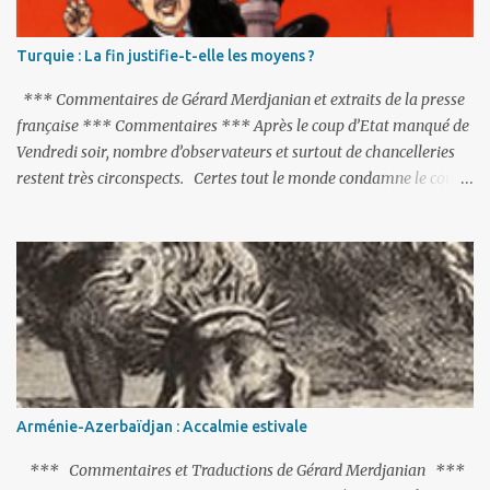
Turquie : La fin justifie-t-elle les moyens ?
*** Commentaires de Gérard Merdjanian et extraits de la presse
française *** Commentaires *** Après le coup d’Etat manqué de
Vendredi soir, nombre d’observateurs et surtout de chancelleries
restent très circonspects. Certes tout le monde condamne le coup
d’Etat mené par une partie de l’armée et trouve normal que les
putschistes soient jugés. Mais là où le bât blesse, c’est sur les
actions menées par le président Erdoğan, et pour certains sur la
réalisation du putsch lui-même.
Arménie-Azerbaïdjan : Accalmie estivale
*** Commentaires et Traductions de Gérard Merdjanian ***