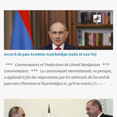
fort avisé de lire les fables de Jean de La Fontaine et plus
particulièrement, « Le Chien qui lâche sa proie pour l'ombre ».
C'est hélas fort peu probable ; l'Histoire ou la Littérature ne sont
pas ses points forts, pas plus d'ailleurs que les négociations avec le
tandem turco-azéri. Faisant fi de tout ce qui précède la chute de
l'URSS, il est exclusivement intéressé par ce qu'il nomme «
l'Arménie réelle ». Même les trois présidents qu'ils l'ont précédés ne
trouvent pas grâce à ses yeux, les traitant de tous les noms, avant
de les traîner en justice. Et comme les politiciens ne lui suffisent
Accord de paix Arménie-Azerbaïdjan (suite et non fin)
pas, il s'attaque aux dignitaires de l'Église arménienne, les...
*** Commentaires et Traductions de Gérard Merdjanian ***
Commentaires *** La communauté internationale, ou presque,
a applaudi la fin des négociations par les intéressés de l’accord de
paix entre l’Arménie et l’Azerbaïdjan et, qu’il ne restait plus qu’à le
finaliser. Oui, mais… Rappelons que le projet d'accord de paix
comprend 17 articles, dont 15 avaient déjà fait l'objet d'un accord.
Les deux points non résolus portaient sur la renonciation aux
revendications internationales mutuelles et sur l'abstention de
déployer des représentants d'autres pays le long de la frontière