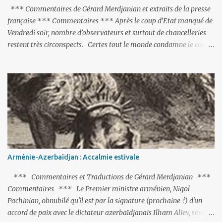
*** Commentaires de Gérard Merdjanian et extraits de la presse
française *** Commentaires *** Après le coup d’Etat manqué de
Vendredi soir, nombre d’observateurs et surtout de chancelleries
restent très circonspects. Certes tout le monde condamne le coup
d’Etat mené par une partie de l’armée et trouve normal que les
putschistes soient jugés. Mais là où le bât blesse, c’est sur les
actions menées par le président Erdoğan, et pour certains sur la
réalisation du putsch lui-même.
Arménie-Azerbaïdjan : Accalmie estivale
*** Commentaires et Traductions de Gérard Merdjanian ***
Commentaires *** Le Premier ministre arménien, Nigol
Pachinian, obnubilé qu'il est par la signature (prochaine ?) d'un
accord de paix avec le dictateur azerbaïdjanais Ilham Aliev, serait