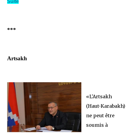
Suite
***
Artsakh
«L'Artsakh
(Haut-Karabakh)
ne peut être
soumis à