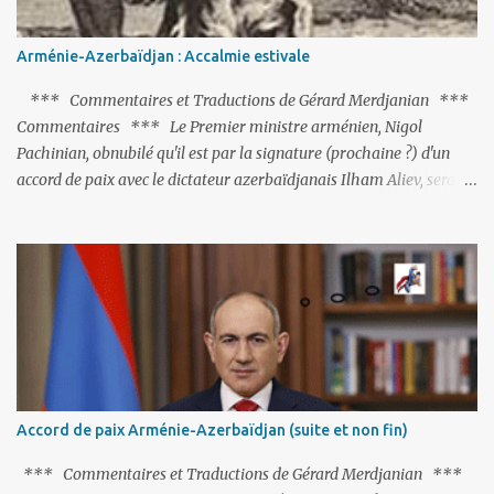
Arménie-Azerbaïdjan : Accalmie estivale
*** Commentaires et Traductions de Gérard Merdjanian ***
Commentaires *** Le Premier ministre arménien, Nigol
Pachinian, obnubilé qu'il est par la signature (prochaine ?) d'un
accord de paix avec le dictateur azerbaïdjanais Ilham Aliev, serait
fort avisé de lire les fables de Jean de La Fontaine et plus
particulièrement, « Le Chien qui lâche sa proie pour l'ombre ».
C'est hélas fort peu probable ; l'Histoire ou la Littérature ne sont
pas ses points forts, pas plus d'ailleurs que les négociations avec le
tandem turco-azéri. Faisant fi de tout ce qui précède la chute de
l'URSS, il est exclusivement intéressé par ce qu'il nomme «
l'Arménie réelle ». Même les trois présidents qu'ils l'ont précédés ne
trouvent pas grâce à ses yeux, les traitant de tous les noms, avant
de les traîner en justice. Et comme les politiciens ne lui suffisent
Accord de paix Arménie-Azerbaïdjan (suite et non fin)
pas, il s'attaque aux dignitaires de l'Église arménienne, les...
*** Commentaires et Traductions de Gérard Merdjanian ***