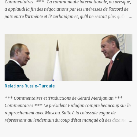
Commentaires *** La communauté internationale, ou presque,
a applaudi la fin des négociations par les intéressés de l’accord de
paix entre l’Arménie et l’Azerbaïdjan et, qu’il ne restait plus qu’à le
finaliser. Oui, mais… Rappelons que le projet d'accord de paix
comprend 17 articles, dont 15 avaient déjà fait l'objet d'un accord.
Les deux points non résolus portaient sur la renonciation aux
revendications internationales mutuelles et sur l'abstention de
déployer des représentants d'autres pays le long de la frontière
entre l'Arménie et l'Azerbaïdjan. C’est chose faite, l’Arménie a
accepté. Comme on pouvait s’y attendre, Bakou a posé de
nouvelles conditions préalables : 1- L’Arménie doit demander la
dissolution du Groupe de Minsk de l’OSCE ; 2- et surtout, elle doit
Relations Russie-Turquie
changer sa Constitution en supprimant toute allusion au
‘Karabakh’. Su...
*** Commentaires et Traductions de Gérard Merdjanian ***
Commentaires *** Le président Erdoğan compte beaucoup sur le
rapprochement avec Moscou. Suite à la colossale vague de
répressions au lendemain du coup d’état manqué où des dizaines
de milliers de personnes ont été placées en garde à vue, ou
limogées, ou privées d’emplois car leurs lieux de travail ont été