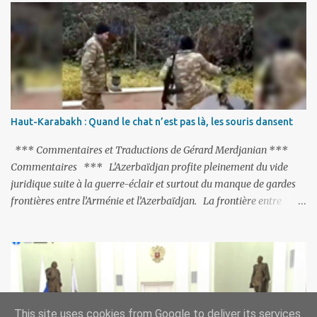
fermés, ses relations avec les Occidentaux se sont notablement
refroidies ; Moscou s’était abstenu de critiquer Ankara sur cette
purge massive. Avec en perspective, une épée de Damoclès
suspendue au-dessus de la tête - la fin des négociations d’adhésion
à l’UE si la peine de mort est rétablie ; Et des menaces non voilées
envers les Etats-Unis : «Si Gülen n'est pas extradé, les États-Unis
sacrifieront les relations bilatérales à cause de ce terroriste» , a
Haut-Karabakh : Quand le chat n’est pas là, les souris dansent
prévenu le ministre turc de la Justice, Bekir Bozdag.
*** Commentaires et Traductions de Gérard Merdjanian ***
Commentaires *** L’Azerbaïdjan profite pleinement du vide
juridique suite à la guerre-éclair et surtout du manque de gardes
frontières entre l’Arménie et l’Azerbaïdjan. La frontière entre
l’Arménie et la Turquie (268km) est essentiellement gardée par des
gardes-frontière russes rattachés à la base militaire russe 102 de
Gumri. On ne sait jamais si l’envie prenait au zigoto d’en face
d’envoyer ses chars sur Erevan (1). Si les 221km de frontière avec
le Nakhitchevan, bien que non-gardé par les Russes, ne posent pas
de problèmes majeurs, il n’en est pas de même des 566km avec
This site uses cookies from Google to deliver its services