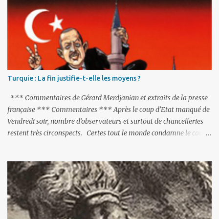
i
r
e
s
Turquie : La fin justifie-t-elle les moyens ?
*** Commentaires de Gérard Merdjanian et extraits de la presse
française *** Commentaires *** Après le coup d’Etat manqué de
Vendredi soir, nombre d’observateurs et surtout de chancelleries
restent très circonspects. Certes tout le monde condamne le coup
d’Etat mené par une partie de l’armée et trouve normal que les
putschistes soient jugés. Mais là où le bât blesse, c’est sur les
actions menées par le président Erdoğan, et pour certains sur la
réalisation du putsch lui-même.