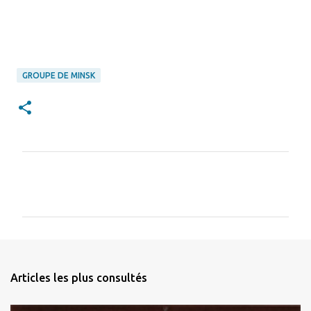
GROUPE DE MINSK
C
o
m
m
e
n
Articles les plus consultés
t
a