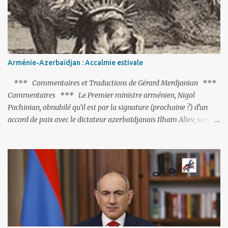
Arménie-Azerbaïdjan : Accalmie estivale
*** Commentaires et Traductions de Gérard Merdjanian ***
Commentaires *** Le Premier ministre arménien, Nigol
Pachinian, obnubilé qu'il est par la signature (prochaine ?) d'un
accord de paix avec le dictateur azerbaïdjanais Ilham Aliev, serait
fort avisé de lire les fables de Jean de La Fontaine et plus
particulièrement, « Le Chien qui lâche sa proie pour l'ombre ».
C'est hélas fort peu probable ; l'Histoire ou la Littérature ne sont
pas ses points forts, pas plus d'ailleurs que les négociations avec le
tandem turco-azéri. Faisant fi de tout ce qui précède la chute de
l'URSS, il est exclusivement intéressé par ce qu'il nomme «
l'Arménie réelle ». Même les trois présidents qu'ils l'ont précédés ne
trouvent pas grâce à ses yeux, les traitant de tous les noms, avant