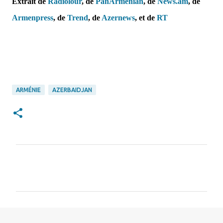
Extrait de
Radiolour
, de
PanArmenian
, de
News.am
, de
Armenpress
,
de
Trend
,
de
Azernews
, et de
RT
ARMÉNIE
AZERBAIDJAN
C
o
m
m
e