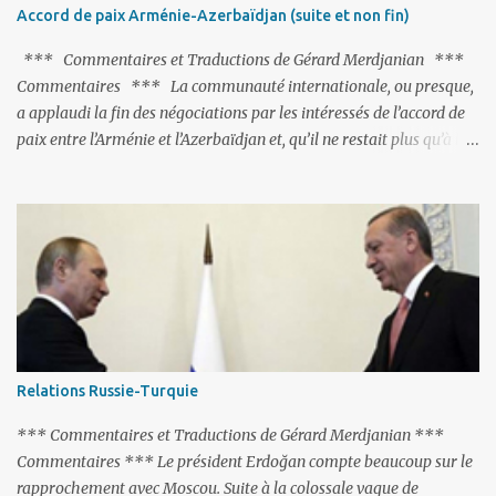
de les traîner en justice. Et comme les politiciens ne lui suffisent
Accord de paix Arménie-Azerbaïdjan (suite et non fin)
pas, il s'attaque aux dignitaires de l'Église arménienne, les...
*** Commentaires et Traductions de Gérard Merdjanian ***
Commentaires *** La communauté internationale, ou presque,
a applaudi la fin des négociations par les intéressés de l’accord de
paix entre l’Arménie et l’Azerbaïdjan et, qu’il ne restait plus qu’à le
finaliser. Oui, mais… Rappelons que le projet d'accord de paix
comprend 17 articles, dont 15 avaient déjà fait l'objet d'un accord.
Les deux points non résolus portaient sur la renonciation aux
revendications internationales mutuelles et sur l'abstention de
déployer des représentants d'autres pays le long de la frontière
entre l'Arménie et l'Azerbaïdjan. C’est chose faite, l’Arménie a
accepté. Comme on pouvait s’y attendre, Bakou a posé de
nouvelles conditions préalables : 1- L’Arménie doit demander la
dissolution du Groupe de Minsk de l’OSCE ; 2- et surtout, elle doit
Relations Russie-Turquie
changer sa Constitution en supprimant toute allusion au
‘Karabakh’. Su...
*** Commentaires et Traductions de Gérard Merdjanian ***
Commentaires *** Le président Erdoğan compte beaucoup sur le
rapprochement avec Moscou. Suite à la colossale vague de