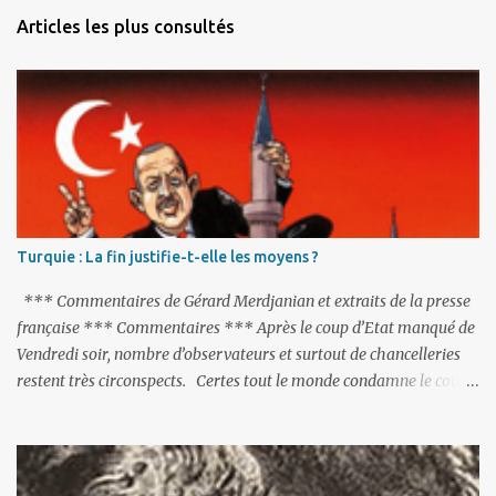
n
Articles les plus consultés
t
a
i
r
e
s
Turquie : La fin justifie-t-elle les moyens ?
*** Commentaires de Gérard Merdjanian et extraits de la presse
française *** Commentaires *** Après le coup d’Etat manqué de
Vendredi soir, nombre d’observateurs et surtout de chancelleries
restent très circonspects. Certes tout le monde condamne le coup
d’Etat mené par une partie de l’armée et trouve normal que les
putschistes soient jugés. Mais là où le bât blesse, c’est sur les
actions menées par le président Erdoğan, et pour certains sur la
réalisation du putsch lui-même.