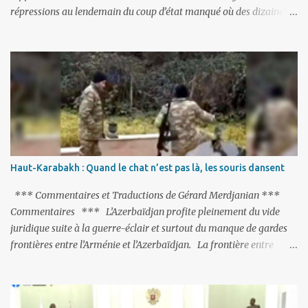
répressions au lendemain du coup d’état manqué où des dizaines
de milliers de personnes ont été placées en garde à vue, ou
limogées, ou privées d’emplois car leurs lieux de travail ont été
fermés, ses relations avec les Occidentaux se sont notablement
refroidies ; Moscou s’était abstenu de critiquer Ankara sur cette
purge massive. Avec en perspective, une épée de Damoclès
suspendue au-dessus de la tête - la fin des négociations d’adhésion
à l’UE si la peine de mort est rétablie ; Et des menaces non voilées
envers les Etats-Unis : «Si Gülen n'est pas extradé, les États-Unis
sacrifieront les relations bilatérales à cause de ce terroriste» , a
Haut-Karabakh : Quand le chat n’est pas là, les souris dansent
prévenu le ministre turc de la Justice, Bekir Bozdag.
*** Commentaires et Traductions de Gérard Merdjanian ***
Commentaires *** L’Azerbaïdjan profite pleinement du vide
juridique suite à la guerre-éclair et surtout du manque de gardes
frontières entre l’Arménie et l’Azerbaïdjan. La frontière entre
l’Arménie et la Turquie (268km) est essentiellement gardée par des
gardes-frontière russes rattachés à la base militaire russe 102 de
Gumri. On ne sait jamais si l’envie prenait au zigoto d’en face