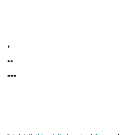
*
**
***