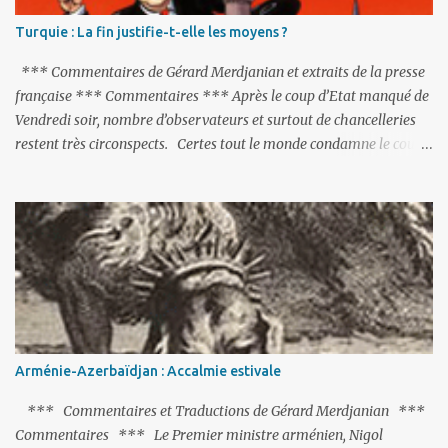
Turquie : La fin justifie-t-elle les moyens ?
*** Commentaires de Gérard Merdjanian et extraits de la presse
française *** Commentaires *** Après le coup d’Etat manqué de
Vendredi soir, nombre d’observateurs et surtout de chancelleries
restent très circonspects. Certes tout le monde condamne le coup
d’Etat mené par une partie de l’armée et trouve normal que les
putschistes soient jugés. Mais là où le bât blesse, c’est sur les
actions menées par le président Erdoğan, et pour certains sur la
réalisation du putsch lui-même.
Arménie-Azerbaïdjan : Accalmie estivale
*** Commentaires et Traductions de Gérard Merdjanian ***
Commentaires *** Le Premier ministre arménien, Nigol