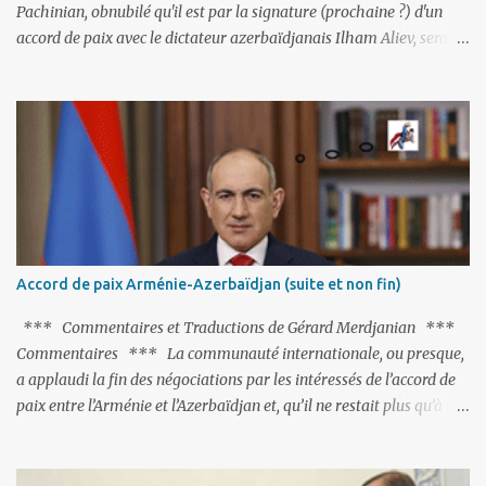
Pachinian, obnubilé qu'il est par la signature (prochaine ?) d'un
accord de paix avec le dictateur azerbaïdjanais Ilham Aliev, serait
fort avisé de lire les fables de Jean de La Fontaine et plus
particulièrement, « Le Chien qui lâche sa proie pour l'ombre ».
C'est hélas fort peu probable ; l'Histoire ou la Littérature ne sont
pas ses points forts, pas plus d'ailleurs que les négociations avec le
tandem turco-azéri. Faisant fi de tout ce qui précède la chute de
l'URSS, il est exclusivement intéressé par ce qu'il nomme «
l'Arménie réelle ». Même les trois présidents qu'ils l'ont précédés ne
trouvent pas grâce à ses yeux, les traitant de tous les noms, avant
de les traîner en justice. Et comme les politiciens ne lui suffisent
Accord de paix Arménie-Azerbaïdjan (suite et non fin)
pas, il s'attaque aux dignitaires de l'Église arménienne, les...
*** Commentaires et Traductions de Gérard Merdjanian ***
Commentaires *** La communauté internationale, ou presque,
a applaudi la fin des négociations par les intéressés de l’accord de
paix entre l’Arménie et l’Azerbaïdjan et, qu’il ne restait plus qu’à le
finaliser. Oui, mais… Rappelons que le projet d'accord de paix
comprend 17 articles, dont 15 avaient déjà fait l'objet d'un accord.
Les deux points non résolus portaient sur la renonciation aux