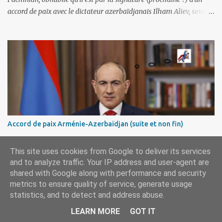
accord de paix avec le dictateur azerbaïdjanais Ilham Aliev, serait
fort avisé de lire les fables de Jean de La Fontaine et plus
particulièrement, « Le Chien qui lâche sa proie pour l'ombre ».
C'est hélas fort peu probable ; l'Histoire ou la Littérature ne sont
pas ses points forts, pas plus d'ailleurs que les négociations avec le
tandem turco-azéri. Faisant fi de tout ce qui précède la chute de
l'URSS, il est exclusivement intéressé par ce qu'il nomme «
l'Arménie réelle ». Même les trois présidents qu'ils l'ont précédés ne
trouvent pas grâce à ses yeux, les traitant de tous les noms, avant
de les traîner en justice. Et comme les politiciens ne lui suffisent
Accord de paix Arménie-Azerbaïdjan (suite et non fin)
pas, il s'attaque aux dignitaires de l'Église arménienne, les...
*** Commentaires et Traductions de Gérard Merdjanian ***
This site uses cookies from Google to deliver its services
Commentaires *** La communauté internationale, ou presque,
and to analyze traffic. Your IP address and user-agent are
a applaudi la fin des négociations par les intéressés de l’accord de
shared with Google along with performance and security
paix entre l’Arménie et l’Azerbaïdjan et, qu’il ne restait plus qu’à le
metrics to ensure quality of service, generate usage
finaliser. Oui, mais… Rappelons que le projet d'accord de paix
statistics, and to detect and address abuse.
comprend 17 articles, dont 15 avaient déjà fait l'objet d'un accord.
LEARN MORE
GOT IT
Les deux points non résolus portaient sur la renonciation aux