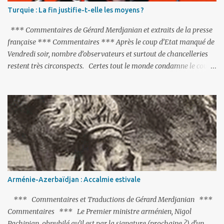
Turquie : La fin justifie-t-elle les moyens ?
*** Commentaires de Gérard Merdjanian et extraits de la presse
française *** Commentaires *** Après le coup d’Etat manqué de
Vendredi soir, nombre d’observateurs et surtout de chancelleries
restent très circonspects. Certes tout le monde condamne le coup
d’Etat mené par une partie de l’armée et trouve normal que les
putschistes soient jugés. Mais là où le bât blesse, c’est sur les
actions menées par le président Erdoğan, et pour certains sur la
réalisation du putsch lui-même.
Arménie-Azerbaïdjan : Accalmie estivale
*** Commentaires et Traductions de Gérard Merdjanian ***
Commentaires *** Le Premier ministre arménien, Nigol
Pachinian, obnubilé qu'il est par la signature (prochaine ?) d'un