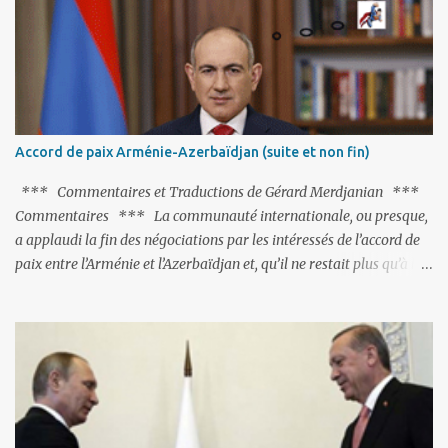
pas ses points forts, pas plus d'ailleurs que les négociations avec le
tandem turco-azéri. Faisant fi de tout ce qui précède la chute de
l'URSS, il est exclusivement intéressé par ce qu'il nomme «
l'Arménie réelle ». Même les trois présidents qu'ils l'ont précédés ne
trouvent pas grâce à ses yeux, les traitant de tous les noms, avant
de les traîner en justice. Et comme les politiciens ne lui suffisent
Accord de paix Arménie-Azerbaïdjan (suite et non fin)
pas, il s'attaque aux dignitaires de l'Église arménienne, les...
*** Commentaires et Traductions de Gérard Merdjanian ***
Commentaires *** La communauté internationale, ou presque,
a applaudi la fin des négociations par les intéressés de l’accord de
paix entre l’Arménie et l’Azerbaïdjan et, qu’il ne restait plus qu’à le
finaliser. Oui, mais… Rappelons que le projet d'accord de paix
comprend 17 articles, dont 15 avaient déjà fait l'objet d'un accord.
Les deux points non résolus portaient sur la renonciation aux
revendications internationales mutuelles et sur l'abstention de
déployer des représentants d'autres pays le long de la frontière
entre l'Arménie et l'Azerbaïdjan. C’est chose faite, l’Arménie a
accepté. Comme on pouvait s’y attendre, Bakou a posé de