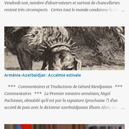
Vendredi soir, nombre d’observateurs et surtout de chancelleries
restent très circonspects. Certes tout le monde condamne le coup
d’Etat mené par une partie de l’armée et trouve normal que les
putschistes soient jugés. Mais là où le bât blesse, c’est sur les
actions menées par le président Erdoğan, et pour certains sur la
réalisation du putsch lui-même.
Arménie-Azerbaïdjan : Accalmie estivale
*** Commentaires et Traductions de Gérard Merdjanian ***
Commentaires *** Le Premier ministre arménien, Nigol
Pachinian, obnubilé qu'il est par la signature (prochaine ?) d'un
accord de paix avec le dictateur azerbaïdjanais Ilham Aliev, serait
fort avisé de lire les fables de Jean de La Fontaine et plus
particulièrement, « Le Chien qui lâche sa proie pour l'ombre ».
C'est hélas fort peu probable ; l'Histoire ou la Littérature ne sont