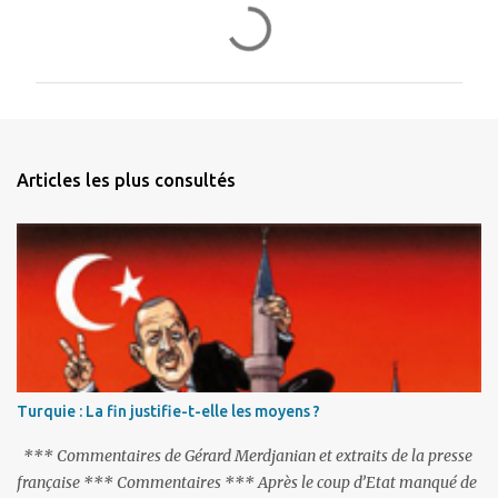
C
o
m
m
e
n
Articles les plus consultés
t
a
i
r
e
s
Turquie : La fin justifie-t-elle les moyens ?
*** Commentaires de Gérard Merdjanian et extraits de la presse
française *** Commentaires *** Après le coup d’Etat manqué de