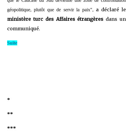
que le Caucase du Sud devienne une zone de confrontation
a déclaré le
géopolitique, plutôt que de servir la paix",
ministère turc des Affaires étrangères
dans un
communiqué.
Suite
*
**
***