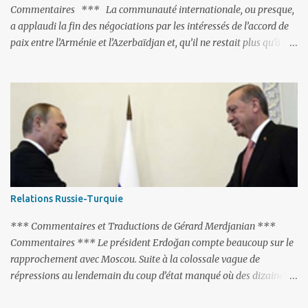
Commentaires *** La communauté internationale, ou presque,
a applaudi la fin des négociations par les intéressés de l’accord de
paix entre l’Arménie et l’Azerbaïdjan et, qu’il ne restait plus qu’à le
finaliser. Oui, mais… Rappelons que le projet d'accord de paix
comprend 17 articles, dont 15 avaient déjà fait l'objet d'un accord.
Les deux points non résolus portaient sur la renonciation aux
revendications internationales mutuelles et sur l'abstention de
déployer des représentants d'autres pays le long de la frontière
entre l'Arménie et l'Azerbaïdjan. C’est chose faite, l’Arménie a
accepté. Comme on pouvait s’y attendre, Bakou a posé de
nouvelles conditions préalables : 1- L’Arménie doit demander la
dissolution du Groupe de Minsk de l’OSCE ; 2- et surtout, elle doit
Relations Russie-Turquie
changer sa Constitution en supprimant toute allusion au
‘Karabakh’. Su...
*** Commentaires et Traductions de Gérard Merdjanian ***
Commentaires *** Le président Erdoğan compte beaucoup sur le
rapprochement avec Moscou. Suite à la colossale vague de
répressions au lendemain du coup d’état manqué où des dizaines
de milliers de personnes ont été placées en garde à vue, ou