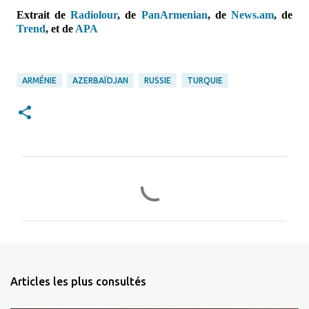
Extrait de
Radiolour
, de
PanArmenian
, de
News.am
,
de
Trend
, et de
APA
ARMÉNIE
AZERBAÏDJAN
RUSSIE
TURQUIE
C
o
m
m
e
n
Articles les plus consultés
t