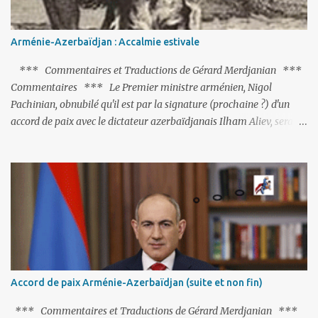
Arménie-Azerbaïdjan : Accalmie estivale
*** Commentaires et Traductions de Gérard Merdjanian ***
Commentaires *** Le Premier ministre arménien, Nigol
Pachinian, obnubilé qu'il est par la signature (prochaine ?) d'un
accord de paix avec le dictateur azerbaïdjanais Ilham Aliev, serait
fort avisé de lire les fables de Jean de La Fontaine et plus
particulièrement, « Le Chien qui lâche sa proie pour l'ombre ».
C'est hélas fort peu probable ; l'Histoire ou la Littérature ne sont
pas ses points forts, pas plus d'ailleurs que les négociations avec le
tandem turco-azéri. Faisant fi de tout ce qui précède la chute de
l'URSS, il est exclusivement intéressé par ce qu'il nomme «
l'Arménie réelle ». Même les trois présidents qu'ils l'ont précédés ne
trouvent pas grâce à ses yeux, les traitant de tous les noms, avant
de les traîner en justice. Et comme les politiciens ne lui suffisent
Accord de paix Arménie-Azerbaïdjan (suite et non fin)
pas, il s'attaque aux dignitaires de l'Église arménienne, les...
*** Commentaires et Traductions de Gérard Merdjanian ***