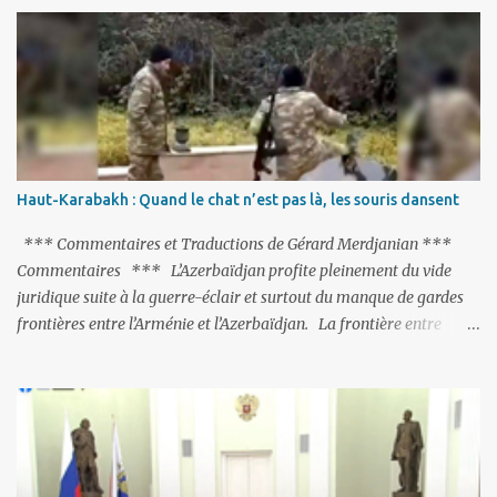
limogées, ou privées d’emplois car leurs lieux de travail ont été
fermés, ses relations avec les Occidentaux se sont notablement
refroidies ; Moscou s’était abstenu de critiquer Ankara sur cette
purge massive. Avec en perspective, une épée de Damoclès
suspendue au-dessus de la tête - la fin des négociations d’adhésion
à l’UE si la peine de mort est rétablie ; Et des menaces non voilées
envers les Etats-Unis : «Si Gülen n'est pas extradé, les États-Unis
sacrifieront les relations bilatérales à cause de ce terroriste» , a
Haut-Karabakh : Quand le chat n’est pas là, les souris dansent
prévenu le ministre turc de la Justice, Bekir Bozdag.
*** Commentaires et Traductions de Gérard Merdjanian ***
Commentaires *** L’Azerbaïdjan profite pleinement du vide
juridique suite à la guerre-éclair et surtout du manque de gardes
frontières entre l’Arménie et l’Azerbaïdjan. La frontière entre
l’Arménie et la Turquie (268km) est essentiellement gardée par des
gardes-frontière russes rattachés à la base militaire russe 102 de
Gumri. On ne sait jamais si l’envie prenait au zigoto d’en face
d’envoyer ses chars sur Erevan (1). Si les 221km de frontière avec
le Nakhitchevan, bien que non-gardé par les Russes, ne posent pas
de problèmes majeurs, il n’en est pas de même des 566km avec