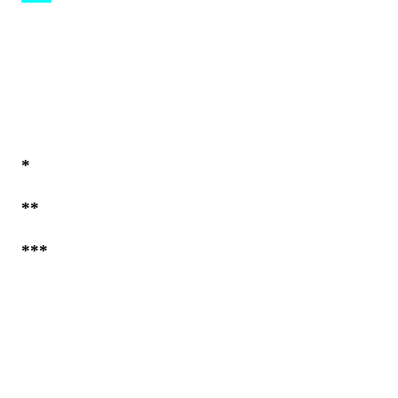
*
**
***