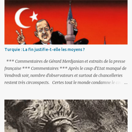
a
i
r
e
s
Turquie : La fin justifie-t-elle les moyens ?
*** Commentaires de Gérard Merdjanian et extraits de la presse
française *** Commentaires *** Après le coup d’Etat manqué de
Vendredi soir, nombre d’observateurs et surtout de chancelleries
restent très circonspects. Certes tout le monde condamne le coup
d’Etat mené par une partie de l’armée et trouve normal que les
putschistes soient jugés. Mais là où le bât blesse, c’est sur les
actions menées par le président Erdoğan, et pour certains sur la
réalisation du putsch lui-même.