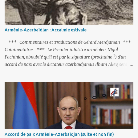
Arménie-Azerbaïdjan : Accalmie estivale
*** Commentaires et Traductions de Gérard Merdjanian ***
Commentaires *** Le Premier ministre arménien, Nigol
Pachinian, obnubilé qu'il est par la signature (prochaine ?) d'un
accord de paix avec le dictateur azerbaïdjanais Ilham Aliev, serait
fort avisé de lire les fables de Jean de La Fontaine et plus
particulièrement, « Le Chien qui lâche sa proie pour l'ombre ».
C'est hélas fort peu probable ; l'Histoire ou la Littérature ne sont
pas ses points forts, pas plus d'ailleurs que les négociations avec le
tandem turco-azéri. Faisant fi de tout ce qui précède la chute de
l'URSS, il est exclusivement intéressé par ce qu'il nomme «
l'Arménie réelle ». Même les trois présidents qu'ils l'ont précédés ne
trouvent pas grâce à ses yeux, les traitant de tous les noms, avant
de les traîner en justice. Et comme les politiciens ne lui suffisent
Accord de paix Arménie-Azerbaïdjan (suite et non fin)