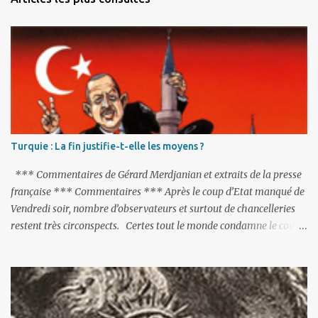
t
a
i
r
e
s
Turquie : La fin justifie-t-elle les moyens ?
*** Commentaires de Gérard Merdjanian et extraits de la presse
française *** Commentaires *** Après le coup d’Etat manqué de
Vendredi soir, nombre d’observateurs et surtout de chancelleries
restent très circonspects. Certes tout le monde condamne le coup
d’Etat mené par une partie de l’armée et trouve normal que les
putschistes soient jugés. Mais là où le bât blesse, c’est sur les
actions menées par le président Erdoğan, et pour certains sur la
réalisation du putsch lui-même.