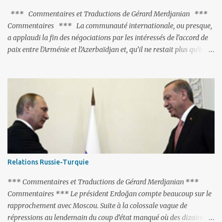
pas, il s'attaque aux dignitaires de l'Église arménienne, les...
*** Commentaires et Traductions de Gérard Merdjanian ***
Commentaires *** La communauté internationale, ou presque,
a applaudi la fin des négociations par les intéressés de l’accord de
paix entre l’Arménie et l’Azerbaïdjan et, qu’il ne restait plus qu’à le
finaliser. Oui, mais… Rappelons que le projet d'accord de paix
comprend 17 articles, dont 15 avaient déjà fait l'objet d'un accord.
Les deux points non résolus portaient sur la renonciation aux
revendications internationales mutuelles et sur l'abstention de
déployer des représentants d'autres pays le long de la frontière
entre l'Arménie et l'Azerbaïdjan. C’est chose faite, l’Arménie a
accepté. Comme on pouvait s’y attendre, Bakou a posé de
nouvelles conditions préalables : 1- L’Arménie doit demander la
dissolution du Groupe de Minsk de l’OSCE ; 2- et surtout, elle doit
Relations Russie-Turquie
changer sa Constitution en supprimant toute allusion au
‘Karabakh’. Su...
*** Commentaires et Traductions de Gérard Merdjanian ***
Commentaires *** Le président Erdoğan compte beaucoup sur le
rapprochement avec Moscou. Suite à la colossale vague de
répressions au lendemain du coup d’état manqué où des dizaines