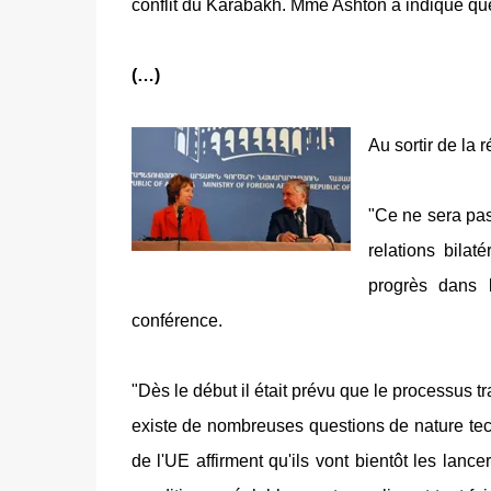
conflit du Karabakh. Mme Ashton a indiqué que
(…)
Au sortir de la 
"Ce ne sera pas
relations bila
progrès dans l
conférence.
"
Dès le début
il était prévu que
le processus
tr
existe
de nombreuses questions de
nature te
de l'UE affirment qu'ils
vont bientôt les lancer