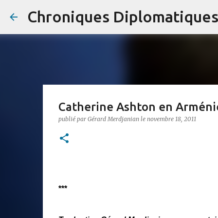
Chroniques Diplomatique
Catherine Ashton en Arméni
publié par
Gérard Merdjanian
le
novembre 18, 2011
***