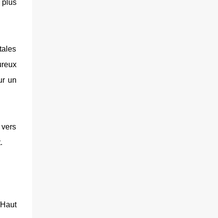
 plus
tales
ureux
ur un
 vers
.
 Haut