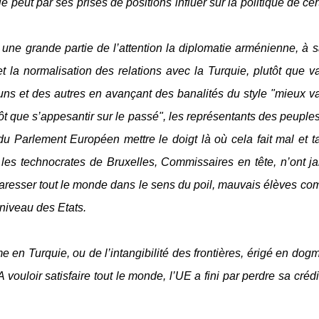
e peut par ses prises de positions influer sur la politique de cer
 une grande partie de l’attention la diplomatie arménienne, à s
t la normalisation des relations avec la Turquie, plutôt que va
ns et des autres en avançant des banalités du style "mieux va
tôt que s’appesantir sur le passé", les représentants des peuple
u Parlement Européen mettre le doigt là où cela fait mal et t
les technocrates de Bruxelles, Commissaires en tête, n’ont j
à caresser tout le monde dans le sens du poil, mauvais élèves com
niveau des Etats.
 en Turquie, ou de l’intangibilité des frontières, érigé en dog
vouloir satisfaire tout le monde, l’UE a fini par perdre sa crédib