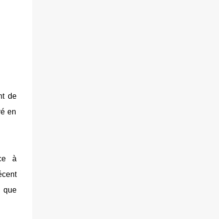
nt de
vé en
ce à
écent
n que