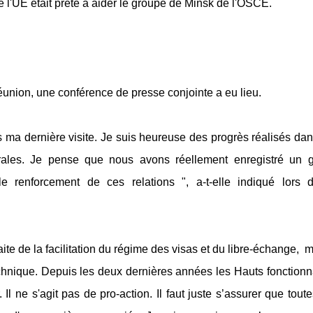
 l'UE était prête à aider le groupe de Minsk de l'OSCE.
réunion, une conférence de presse conjointe a eu lieu.
 ma dernière visite. Je suis heureuse des progrès réalisés dan
térales. Je pense que nous avons réellement enregistré un 
e renforcement de ces relations ", a-t-elle indiqué lors 
aite de la
facilitation
du régime des visas
et du libre-échange,
m
chnique
.
Depuis les
deux
dernières années
les Hauts fonctionn
.
Il ne s'agit pas de
pro-action.
Il faut juste
s’assurer
que
toute