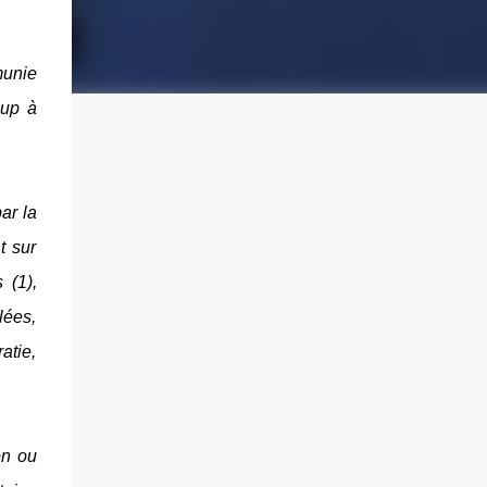
munie
oup à
ar la
t sur
 (1),
lées,
atie,
on ou