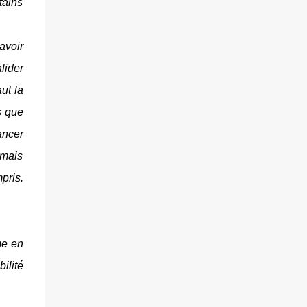
tains
avoir
lider
ut la
s que
ancer
amais
pris.
me en
ilité