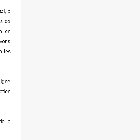
al, a
es de
on en
avons
n les
ligné
ation
de la