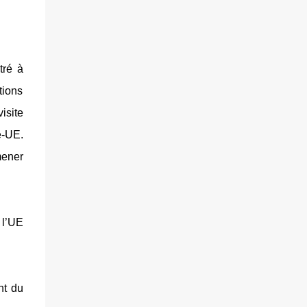
tré à
tions
isite
e-UE.
mener
 l’UE
nt du