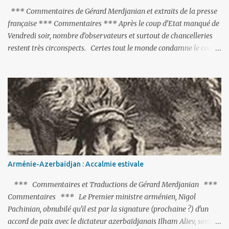
*** Commentaires de Gérard Merdjanian et extraits de la presse
française *** Commentaires *** Après le coup d’Etat manqué de
Vendredi soir, nombre d’observateurs et surtout de chancelleries
restent très circonspects. Certes tout le monde condamne le coup
d’Etat mené par une partie de l’armée et trouve normal que les
putschistes soient jugés. Mais là où le bât blesse, c’est sur les
actions menées par le président Erdoğan, et pour certains sur la
réalisation du putsch lui-même.
Arménie-Azerbaïdjan : Accalmie estivale
*** Commentaires et Traductions de Gérard Merdjanian ***
Commentaires *** Le Premier ministre arménien, Nigol
Pachinian, obnubilé qu'il est par la signature (prochaine ?) d'un
accord de paix avec le dictateur azerbaïdjanais Ilham Aliev, serait