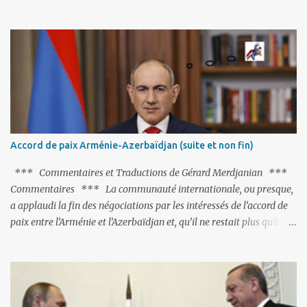
fort avisé de lire les fables de Jean de La Fontaine et plus
particulièrement, « Le Chien qui lâche sa proie pour l'ombre ».
C'est hélas fort peu probable ; l'Histoire ou la Littérature ne sont
pas ses points forts, pas plus d'ailleurs que les négociations avec le
tandem turco-azéri. Faisant fi de tout ce qui précède la chute de
l'URSS, il est exclusivement intéressé par ce qu'il nomme «
l'Arménie réelle ». Même les trois présidents qu'ils l'ont précédés ne
trouvent pas grâce à ses yeux, les traitant de tous les noms, avant
de les traîner en justice. Et comme les politiciens ne lui suffisent
Accord de paix Arménie-Azerbaïdjan (suite et non fin)
pas, il s'attaque aux dignitaires de l'Église arménienne, les...
*** Commentaires et Traductions de Gérard Merdjanian ***
Commentaires *** La communauté internationale, ou presque,
a applaudi la fin des négociations par les intéressés de l’accord de
paix entre l’Arménie et l’Azerbaïdjan et, qu’il ne restait plus qu’à le
finaliser. Oui, mais… Rappelons que le projet d'accord de paix
comprend 17 articles, dont 15 avaient déjà fait l'objet d'un accord.
Les deux points non résolus portaient sur la renonciation aux
revendications internationales mutuelles et sur l'abstention de
déployer des représentants d'autres pays le long de la frontière