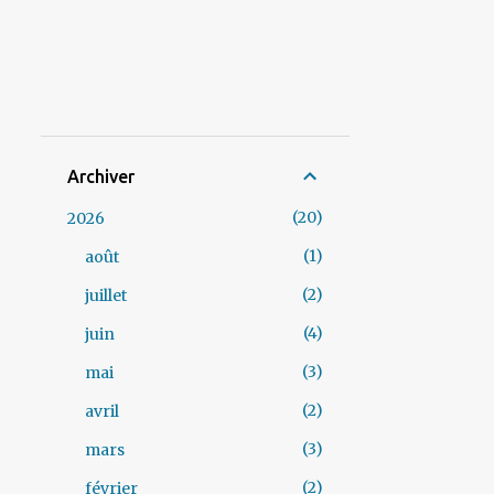
Archiver
20
2026
1
août
2
juillet
4
juin
3
mai
2
avril
3
mars
2
février