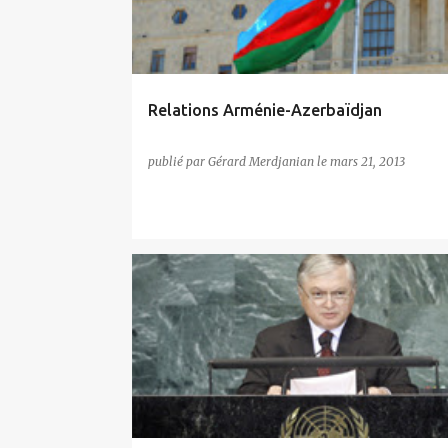
i
c
l
e
Relations Arménie-Azerbaïdjan
s
publié par
Gérard Merdjanian
le
mars 21, 2013
GÉNOCIDE / NÉGATIONNISME