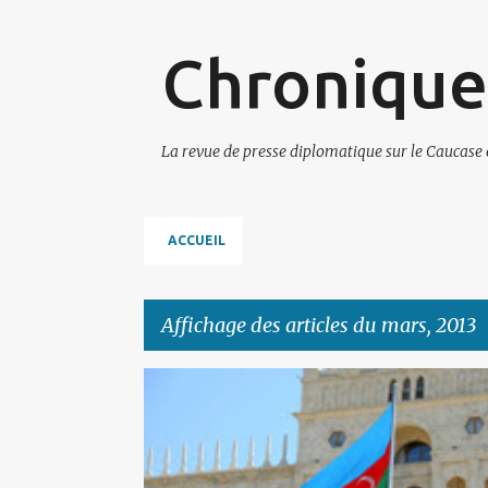
Chronique
La revue de presse diplomatique sur le Caucase 
ACCUEIL
Affichage des articles du mars, 2013
A
AZERBAIDJAN
r
t