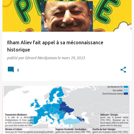
t
i
c
l
e
Ilham Aliev fait appel à sa méconnaissance
s
historique
publié par
Gérard Merdjanian
le
mars 29, 2023
0