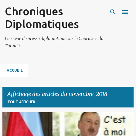
Chroniques
Accéder au contenu principal
Diplomatiques
La revue de presse diplomatique sur le Caucase et la
Turquie
ACCUEIL
Affichage des articles du novembre, 2018
TOUT AFFICHER
A
r