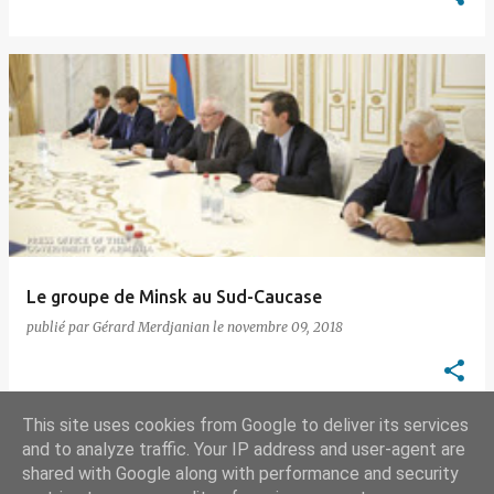
Le groupe de Minsk au Sud-Caucase
publié par
Gérard Merdjanian
le
novembre 09, 2018
This site uses cookies from Google to deliver its services
and to analyze traffic. Your IP address and user-agent are
shared with Google along with performance and security
AUTRES ARTICLES