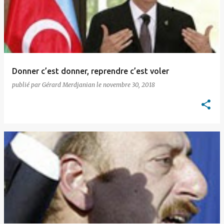
t
i
c
l
e
Donner c’est donner, reprendre c’est voler
s
publié par
Gérard Merdjanian
le
novembre 30, 2018