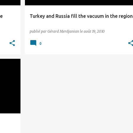
ce
Turkey and Russia fill the vacuum in the region
publié par
Gérard Merdjanian
le
août 19, 2010
0