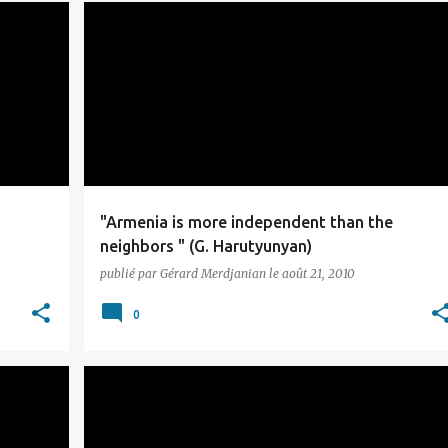
ARTSAKH
"Armenia is more independent than the
neighbors " (G. Harutyunyan)
publié par
Gérard Merdjanian
le
août 21, 2010
0
MISCELLANEOUS