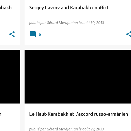
rabakh
Sergey Lavrov and Karabakh conflict
publié par
Gérard Merdjanian
le
août 30, 2010
0
ARTSAKH
n
Le Haut-Karabakh et l'accord russo-arménien
publié par
Gérard Merdjanian
le
août 27, 2010