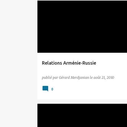
DIVERS
Relations Arménie-Russie
publié par
Gérard Merdjanian
le
août 21, 2010
0
ARTSAKH