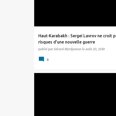
Haut-Karabakh : Sergei Lavrov ne croit 
risques d'une nouvelle guerre
publié par
Gérard Merdjanian
le
août 20, 2010
0
ARTSAKH