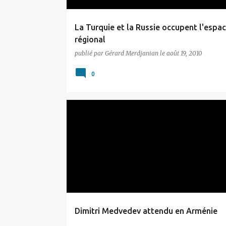
La Turquie et la Russie occupent l'espa
régional
publié par
Gérard Merdjanian
le
août 19, 2010
0
DIVERS
Dimitri Medvedev attendu en Arménie