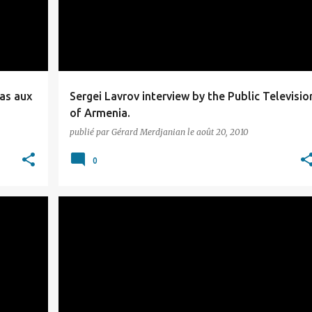
pas aux
Sergei Lavrov interview by the Public Televisio
of Armenia.
publié par
Gérard Merdjanian
le
août 20, 2010
0
ARTSAKH