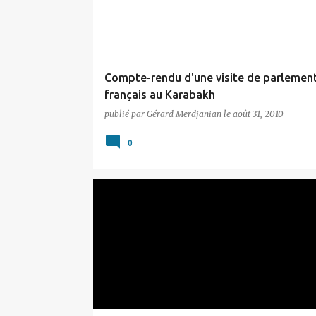
i
c
l
e
Compte-rendu d'une visite de parlement
s
français au Karabakh
publié par
Gérard Merdjanian
le
août 31, 2010
0
ARTSAKH