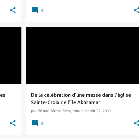
0
DIVERS
ses
De la célébration d'une messe dans l'église
Sainte-Croix de l'île Akhtamar
publié par
Gérard Merdjanian
le
août 22, 2010
0