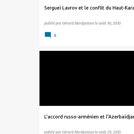
Sergueï Lavrov et le conflit du Haut-Ka
publié par
Gérard Merdjanian
le
août 30, 2010
0
ARTSAKH
L'accord russo-arménien et l'Azerbaïdja
publié par
Gérard Merdjanian
le
août 29, 2010