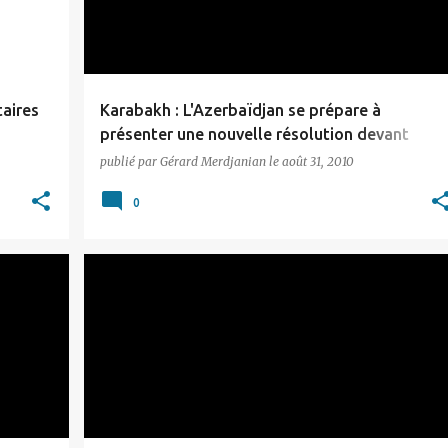
aires
Karabakh : L'Azerbaïdjan se prépare à
présenter une nouvelle résolution devant
l'ONU
publié par
Gérard Merdjanian
le
août 31, 2010
0
ARTSAKH