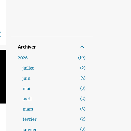
Archiver
19
2026
2
juillet
4
juin
3
mai
2
avril
3
mars
2
février
3
janvier