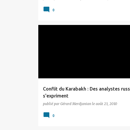
0
ARTSAKH
Conflit du Karabakh : Des analystes rus
s'expriment
publié par
Gérard Merdjanian
le
août 23, 2010
0