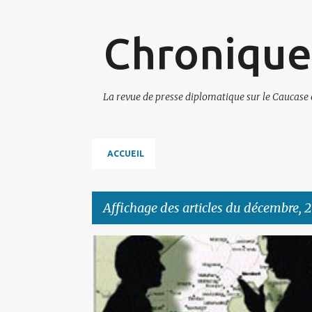
Chronique
La revue de presse diplomatique sur le Caucase 
ACCUEIL
Affichage des articles du décembre, 
A
ARTSAKH
r
t