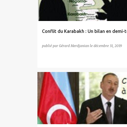
i
c
l
e
Conflit du Karabakh : Un bilan en demi-t
s
publié par
Gérard Merdjanian
le
décembre 31, 2019
AZERBAIDJAN
OSCE