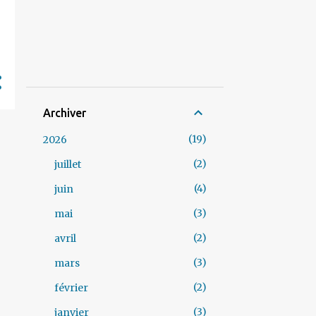
Archiver
19
2026
2
juillet
4
juin
3
mai
2
avril
3
mars
2
février
3
janvier