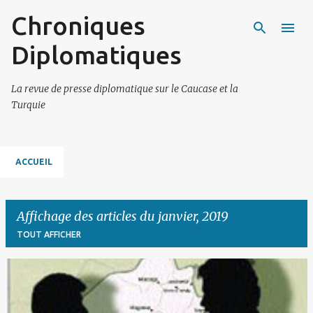
Chroniques
Accéder au contenu principal
Diplomatiques
La revue de presse diplomatique sur le Caucase et la
Turquie
ACCUEIL
Affichage des articles du janvier, 2019
TOUT AFFICHER
A
r