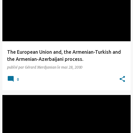
The European Union and, the Armenian-Turkish and
the Armenian-Azerbaijani process.
publié par
Gérard Merdjanian
le
mai 28, 2010
0