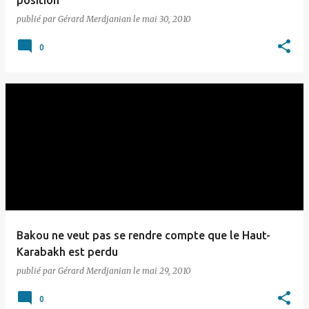
position
publié par
Gérard Merdjanian
le
mai 30, 2010
0
Bakou ne veut pas se rendre compte que le Haut-
Karabakh est perdu
publié par
Gérard Merdjanian
le
mai 29, 2010
0