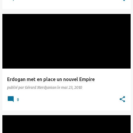
Erdogan met en place un nouvel Empire
publié par
Gérard Merdjanian
le
mai 23, 2010
0