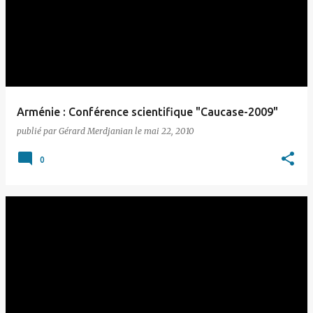
Arménie : Conférence scientifique "Caucase-2009"
publié par
Gérard Merdjanian
le
mai 22, 2010
0