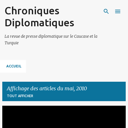
Chroniques
Accéder au contenu principal
Diplomatiques
La revue de presse diplomatique sur le Caucase et la
Turquie
ACCUEIL
Affichage des articles du mai, 2010
TOUT AFFICHER
A
r