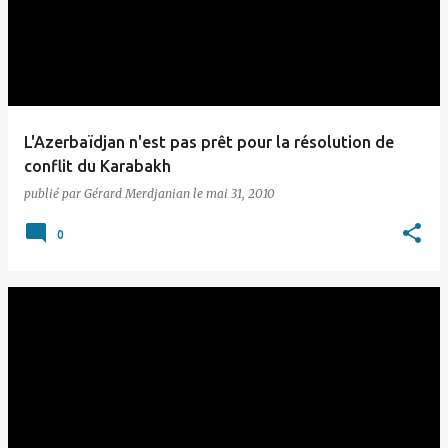
t
i
c
l
e
L'Azerbaïdjan n'est pas prêt pour la résolution de
s
conflit du Karabakh
publié par
Gérard Merdjanian
le
mai 31, 2010
0