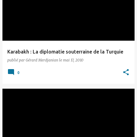
Karabakh : La diplomatie souterraine de la Turquie
publié par
Gérard Merdjanian
le
mai 17, 2010
0