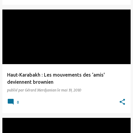
Haut-Karabakh : Les mouvements des ‘amis'
deviennent brownien
publié par
Gérard Merdjanian
le
mai 19, 2010
0