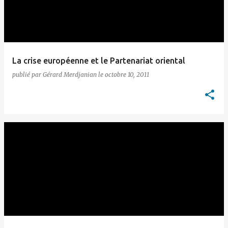
La crise européenne et le Partenariat oriental
publié par
Gérard Merdjanian
le
octobre 10, 2011