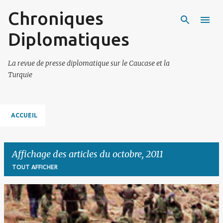
Chroniques
Accéder au contenu principal
Diplomatiques
La revue de presse diplomatique sur le Caucase et la
Turquie
ACCUEIL
Affichage des articles du octobre, 2011
TOUT AFFICHER
A
r